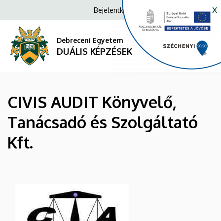
CIVIS
Ugrás
x
Anonim
Bejelentkezés/Regisztráció
a
Felhasználói
AUDIT
tartalomra
fiók
Debreceni Egyetem
Könyvelő,
DUÁLIS KÉPZÉSEK
menüje
Tanácsadó
és
CIVIS AUDIT Könyvelő,
Szolgáltató
Tanácsadó és Szolgáltató
Kft.
Kft.
|
DUÁLIS
KÉPZÉSEK