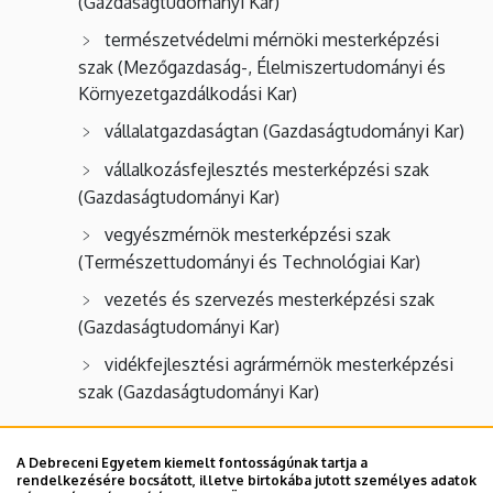
(Gazdaságtudományi Kar)
természetvédelmi mérnöki mesterképzési
szak (Mezőgazdaság-, Élelmiszertudományi és
Környezetgazdálkodási Kar)
vállalatgazdaságtan (Gazdaságtudományi Kar)
vállalkozásfejlesztés mesterképzési szak
(Gazdaságtudományi Kar)
vegyészmérnök mesterképzési szak
(Természettudományi és Technológiai Kar)
vezetés és szervezés mesterképzési szak
(Gazdaságtudományi Kar)
vidékfejlesztési agrármérnök mesterképzési
szak (Gazdaságtudományi Kar)
Legutóbb frissítve:
2023. 10. 18. 08:34
A Debreceni Egyetem kiemelt fontosságúnak tartja a
rendelkezésére bocsátott, illetve birtokába jutott személyes adatok