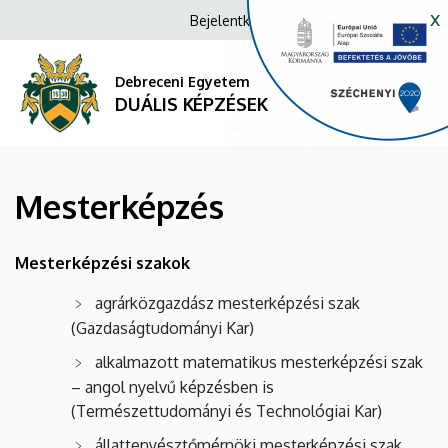
Mesterképzés
Ugrás
x
Anonim
Bejelentkezés/Regisztráció
a
Felhasználói
|
tartalomra
fiók
Debreceni Egyetem
DUÁLIS
DUÁLIS KÉPZÉSEK
menüje
KÉPZÉSEK
Mesterképzés
Mesterképzési szakok
agrárközgazdász mesterképzési szak
(Gazdaságtudományi Kar)
alkalmazott matematikus mesterképzési szak
– angol nyelvű képzésben is
(Természettudományi és Technológiai Kar)
állattenyésztőmérnöki mesterképzési szak