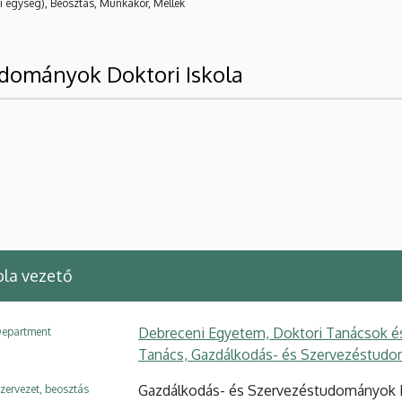
i egység), Beosztás, Munkakör, Mellék
udományok Doktori Iskola
ola vezető
Debreceni Egyetem, Doktori Tanácsok é
epartment
Tanács, Gazdálkodás- és Szervezéstudo
Gazdálkodás- és Szervezéstudományok Do
zervezet, beosztás