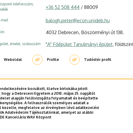
özponti telefonszám,
+36 52 508 444
/ 88009
ellék
balogh.peter@econ.unideb.hu
-mail
4032 Debrecen, Böszörményi út 138.
ím
"A" Főépület Tanulmányi épület
, földszin
pület, emelet, szobaszám
Weboldal
Profile
Tudóstér profil
ndelkezésére bocsátott, illetve birtokába jutott
 hogy a Debreceni Egyetem a 2018. május 25. napjától
E telefonkönyvében
|
Külső személyek rögzítése a DE te
let alapján felülvizsgálta folyamatait és beépítette
ékenységébe. A felhasználók személyes adatait a
el kezelte, megfelelve az érvényben lévő adatkezelési
ttük Adatvédelmi Tájékoztatónkat, amelyet az alábbi
DE Kancellária WAV Központ
Adatvédel
Adatvédelem