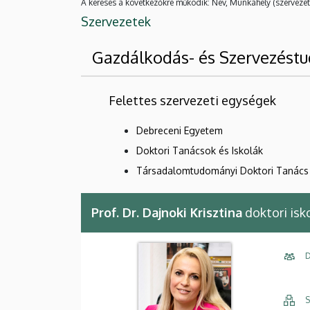
A keresés a következőkre működik: Név, Munkahely (szervezet
Szervezetek
Gazdálkodás- és Szervezést
Felettes szervezeti egységek
Debreceni Egyetem
Doktori Tanácsok és Iskolák
Társadalomtudományi Doktori Tanács
Prof. Dr. Dajnoki Krisztina
doktori isk
D
S