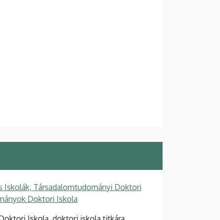
s Iskolák, Társadalomtudományi Doktori
mányok Doktori Iskola
tori Iskola, doktori iskola titkára