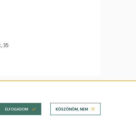
t, 35
lefonkönyvében
|
Súgó
|
Hibabejelentés
ELFOGADOM
KÖSZÖNÖM, NEM
em
Technikai információk
Copyright © 2026 Unideb