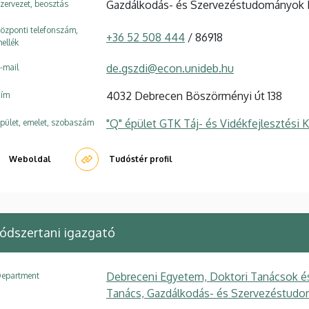
Gazdálkodás- és Szervezéstudományok Dok
zervezet, beosztás
özponti telefonszám,
+36 52 508 444
/ 86918
ellék
de.gszdi@econ.unideb.hu
-mail
4032 Debrecen Böszörményi út 138
ím
"Q" épület GTK Táj- és Vidékfejlesztési
pület, emelet, szobaszám
Weboldal
Tudóstér profil
dszertani igazgató
Debreceni Egyetem, Doktori Tanácsok é
epartment
Tanács, Gazdálkodás- és Szervezéstudo