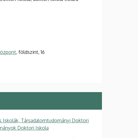
 Központ
, földszint, 16
s Iskolák, Társadalomtudományi Doktori
mányok Doktori Iskola