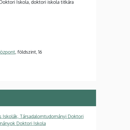
tori Iskola, doktori iskola titkára
 Központ
, földszint, 16
s Iskolák, Társadalomtudományi Doktori
mányok Doktori Iskola