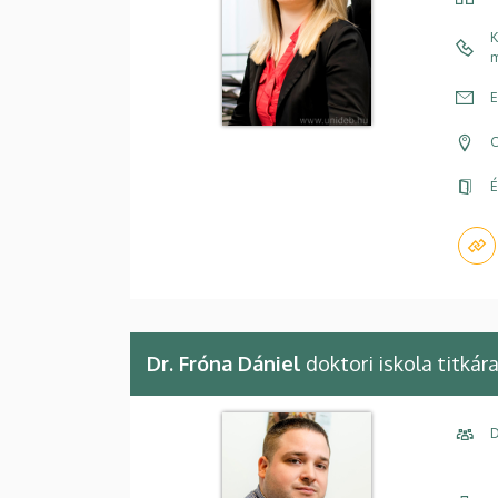
K
m
E
C
É
Dr. Fróna Dániel
doktori iskola titkár
D