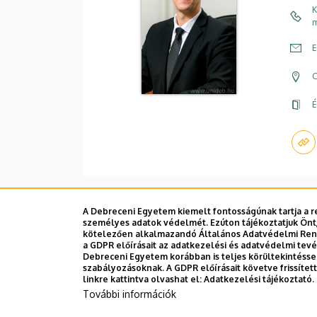
K
m
E
C
É
A Debreceni Egyetem kiemelt fontosságúnak tartja a re
személyes adatok védelmét. Ezúton tájékoztatjuk Önt,
Dolgozói adatmódosítás igénylése a D
kötelezően alkalmazandó Általános Adatvédelmi Rende
a GDPR előírásait az adatkezelési és adatvédelmi tev
Debreceni Egyetem korábban is teljes körültekintéss
szabályozásoknak. A GDPR előírásait követve frissíte
linkre kattintva olvashat el:
Adatkezelési tájékoztató.
További információk