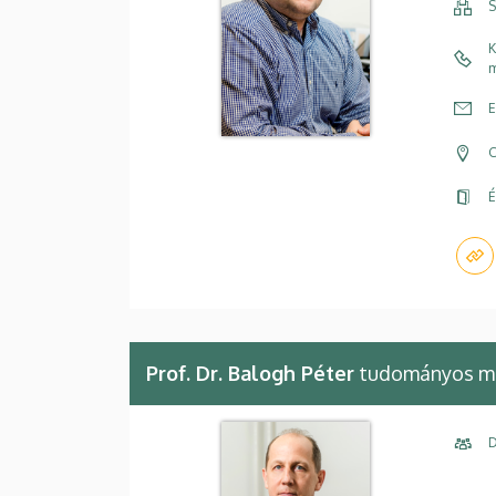
S
K
m
E
C
É
Prof. Dr. Balogh Péter
tudományos mó
D