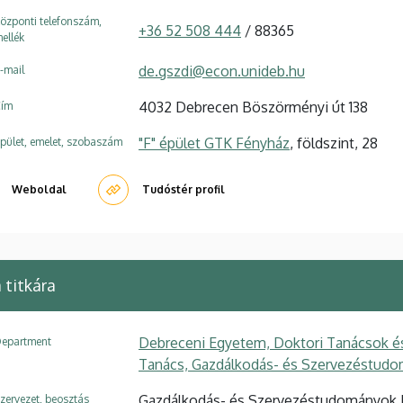
özponti telefonszám,
+36 52 508 444
/ 88365
ellék
de.gszdi@econ.unideb.hu
-mail
4032 Debrecen Böszörményi út 138
ím
"F" épület GTK Fényház
, földszint, 28
pület, emelet, szobaszám
Weboldal
Tudóstér profil
 titkára
Debreceni Egyetem, Doktori Tanácsok é
epartment
Tanács, Gazdálkodás- és Szervezéstudo
Gazdálkodás- és Szervezéstudományok Dok
zervezet, beosztás