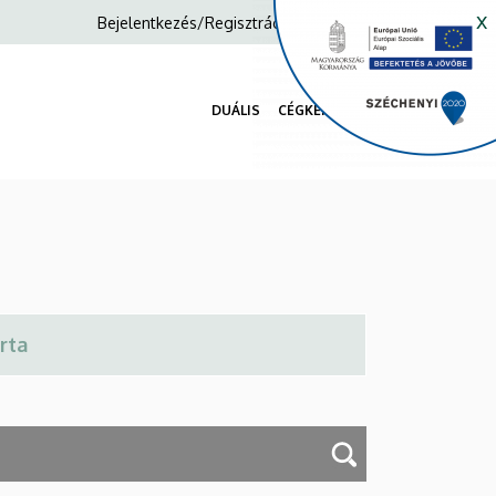
x
Anonim
Bejelentkezés/Regisztráció
Felhasználói
fiók
DUÁLIS
CÉGKERESŐ
menüje
Fő
navigáció