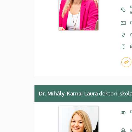
K
m
E
C
É
Dr. Mihály-Karnai Laura
doktori iskola
D
S