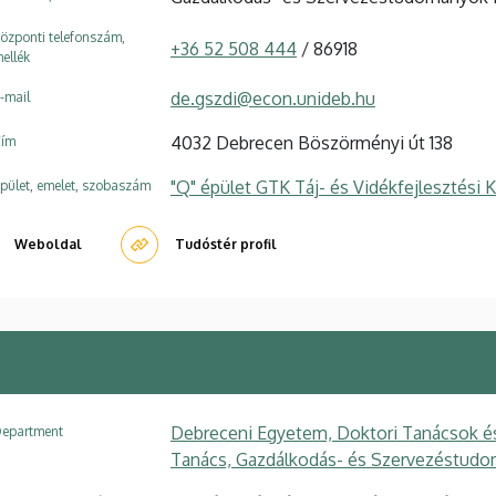
özponti telefonszám,
+36 52 508 444
/ 86918
ellék
de.gszdi@econ.unideb.hu
-mail
4032 Debrecen Böszörményi út 138
ím
"Q" épület GTK Táj- és Vidékfejlesztési
pület, emelet, szobaszám
Weboldal
Tudóstér profil
a
Debreceni Egyetem, Doktori Tanácsok é
epartment
Tanács, Gazdálkodás- és Szervezéstudo