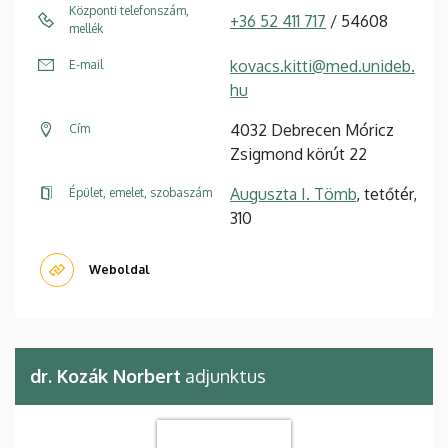
Központi telefonszám,
+36 52 411 717
/ 54608
mellék
kovacs.kitti@med.unideb.
E-mail
hu
4032 Debrecen Móricz
Cím
Zsigmond körút 22
Auguszta I. Tömb
, tetőtér,
Épület, emelet, szobaszám
310
Weboldal
dr. Kozák Norbert
adjunktus