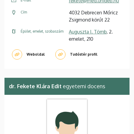
fekete@med.unideb.hu
E-mail
4032 Debrecen Móricz
Cím
Zsigmond körút 22
Auguszta I. Tömb
, 2.
Épület, emelet, szobaszám
emelet, 210
Weboldal
Tudóstér profil
dr. Fekete Klára Edit
egyetemi docens