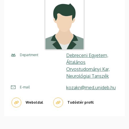
Debreceni Egyetem,
Department
Általános
Orvostudományi Kar,
Neurológiai Tanszék
kozakn@med.unideb.hu
E-mail
Weboldal
Tudóstér profil
Oldalszámozás