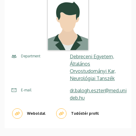
Debreceni Egyetem,
Department
Általános
Orvostudományi Kar,
Neurológiai Tanszék
dr.balogh.eszter@med.uni
E-mail
deb.hu
Weboldal
Tudóstér profil