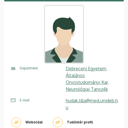
Debreceni Egyetem,
Department
Általános
Orvostudományi Kar,
Neurológiai Tanszék
hudak.lilla@med.unideb.h
E-mail
u
Weboldal
Tudóstér profil