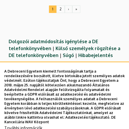
1
2
›
»
Jelenlegi
Oldal
Következő
Utolsó
oldal
oldal
oldal
Dolgozói adatmódosítás igénylése a DE
telefonkönyvében
|
Külső személyek rögzítése a
DE telefonkönyvében
|
Súgó
|
Hibabejelentés
A Debreceni Egyetem kiemelt fontosságúnak tartja a
rendelkezésére bocsátott, illetve birtokába jutott személyes adatok
védelmét. Ezúton tájékoztatjuk Önt, hogy a Debreceni Egyetem a
2018. május 25. napjától kötelezően alkalmazandó Általános
Adatvédelmi Rendelet alapján felülvizsgálta folyamatait és
beépítette a GDPR előírásait az adatkezelési és adatvédelmi
tevékenységébe. A felhasználók személyes adatait a Debreceni
Egyetem korábban is teljes körültekintéssel kezelte, megfelelve az
érvényben lévő adatkezelési szabályozásoknak. A GDPR előírásait
követve frissítettük Adatvédelmi Tájékoztatónkat, amelyet az
Adatvédelem
Adatvédelem
alábbi linkre kattintva olvashat el:
Adatkezelési tájékoztató.
DE
Kancellária WAV Központ
Technikai információk
További információk