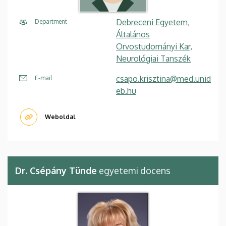
Debreceni Egyetem,
Department
Általános
Orvostudományi Kar,
Neurológiai Tanszék
csapo.krisztina@med.unid
E-mail
eb.hu
Weboldal
Dr. Csépány Tünde
egyetemi docens