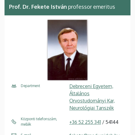
Prof. Dr. Fekete István
professor emeritus
Debreceni Egyetem,
Department
Általános
Orvostudományi Kar,
Neurológiai Tanszék
Központi telefonszám,
+36 52 255 341
/ 54144
mellék