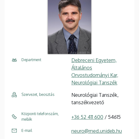
Debreceni Egyetem,
Department
Általános
Orvostudományi Kar,
Neurológiai Tanszék
Neurológiai Tanszék,
Szervezet, beosztás
tanszékvezető
Központi telefonszám,
+36 52 411 600
/ 54615
mellék
neuro@med.unideb.hu
E-mail