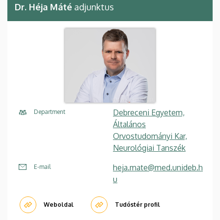
Dr. Héja Máté
adjunktus
Debreceni Egyetem,
Department
Általános
Orvostudományi Kar,
Neurológiai Tanszék
heja.mate@med.unideb.h
E-mail
u
Weboldal
Tudóstér profil