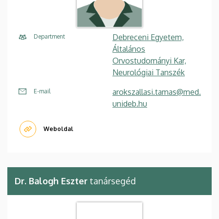
Debreceni Egyetem,
Department
Általános
Orvostudományi Kar,
Neurológiai Tanszék
arokszallasi.tamas@med.
E-mail
unideb.hu
Weboldal
Dr. Balogh Eszter
tanársegéd