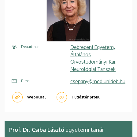
Debreceni Egyetem,
Department
Általános
Orvostudományi Kar,
Neurológiai Tanszék
csepany@med.unideb.hu
E-mail
Weboldal
Tudóstér profil
Prof. Dr. Csiba László
egyetemi tanár