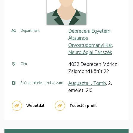
Debreceni Egyetem,
Department
Általános
Orvostudományi Kar,
Neurológiai Tanszék
4032 Debrecen Móricz
Cím
Zsigmond körút 22
Auguszta I. Tömb
, 2.
Épület, emelet, szobaszám
emelet, 210
Weboldal
Tudóstér profil