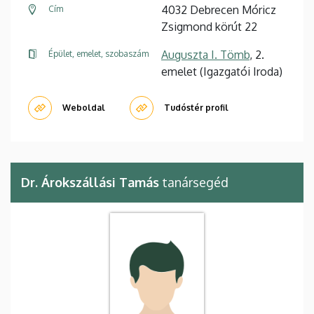
4032 Debrecen Móricz
Cím
Zsigmond körút 22
Auguszta I. Tömb
, 2.
Épület, emelet, szobaszám
emelet (Igazgatói Iroda)
Weboldal
Tudóstér profil
Dr. Árokszállási Tamás
tanársegéd