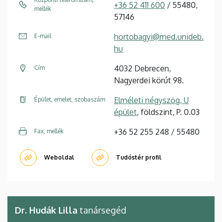
+36 52 411 600
/ 55480,
mellék
57146
hortobagyi@med.unideb.
E-mail
hu
4032 Debrecen,
Cím
Nagyerdei körút 98.
Elméleti négyszög, U
Épület, emelet, szobaszám
épület
, földszint, P. 0.03
+36 52 255 248 / 55480
Fax, mellék
Weboldal
Tudóstér profil
Dr. Hudák Lilla
tanársegéd