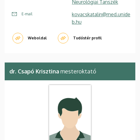
Neurológiai Tanszék
kovacskatalin@med.unide
E-mail
b.hu
Weboldal
Tudóstér profil
dr. Csapó Krisztina
mesteroktató