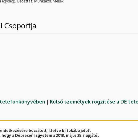
i egység), Beosztás, Munkakör, Mellék
i Csoportja
E telefonkönyvében
|
Külső személyek rögzítése a DE te
ndelkezésére bocsátott, illetve birtokába jutott
 hogy a Debreceni Egyetem a 2018. május 25. napjától