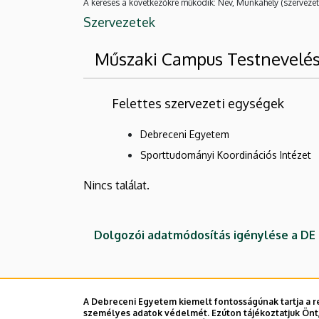
A keresés a következőkre működik: Név, Munkahely (szervezet
Szervezetek
Műszaki Campus Testnevelés
Felettes szervezeti egységek
Debreceni Egyetem
Sporttudományi Koordinációs Intézet
Nincs találat.
Dolgozói adatmódosítás igénylése a D
A Debreceni Egyetem kiemelt fontosságúnak tartja a re
személyes adatok védelmét. Ezúton tájékoztatjuk Önt,