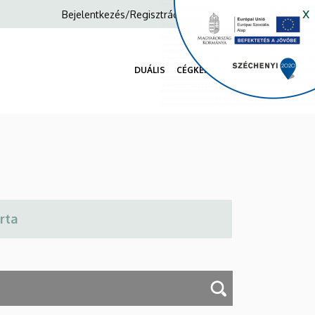
x
Anonim
Bejelentkezés/Regisztráció
Felhasználói
fiók
DUÁLIS
CÉGKERESŐ
menüje
Fő
navigáció