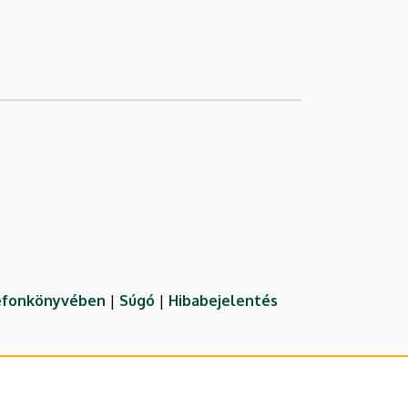
lefonkönyvében
|
Súgó
|
Hibabejelentés