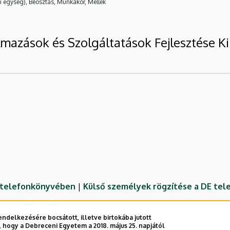
i egység), Beosztás, Munkakör, Mellék
lmazások és Szolgáltatások Fejlesztése K
E telefonkönyvében
|
Külső személyek rögzítése a DE te
ndelkezésére bocsátott, illetve birtokába jutott
 hogy a Debreceni Egyetem a 2018. május 25. napjától