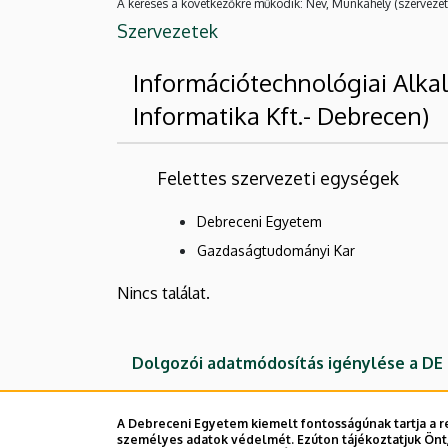
A keresés a következőkre működik: Név, Munkahely (szervezet
Szervezetek
Információtechnológiai Alka
Informatika Kft.- Debrecen)
Felettes szervezeti egységek
Debreceni Egyetem
Gazdaságtudományi Kar
Nincs találat.
Dolgozói adatmódosítás igénylése a D
A Debreceni Egyetem kiemelt fontosságúnak tartja a re
személyes adatok védelmét. Ezúton tájékoztatjuk Önt,