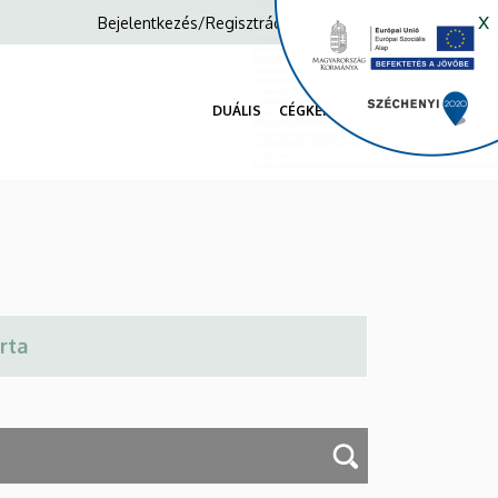
x
Anonim
Bejelentkezés/Regisztráció
Felhasználói
fiók
DUÁLIS
CÉGKERESŐ
menüje
Fő
navigáció