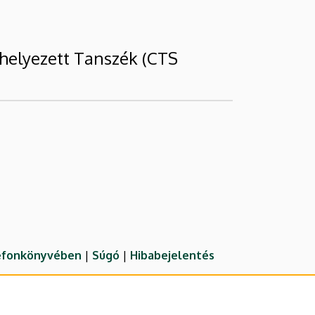
ihelyezett Tanszék (CTS
lefonkönyvében
|
Súgó
|
Hibabejelentés