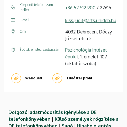
Központi telefonszám,
+36 52 512 900
/ 22615
mellék
kiss.judit@arts.unideb.hu
E-mail
4032 Debrecen, Dóczy
Cím
József utca 2.
Pszichológia Intézet
Épület, emelet, szobaszám
épület
, 1. emelet, 107
(oktatói szoba)
Weboldal
Tudóstér profil
Dolgozói adatmódosítás igénylése a DE
telefonkönyvében
|
Külső személyek rögzítése a
DE telefonkönyvében
|
Súgó
|
Hibabejelentés