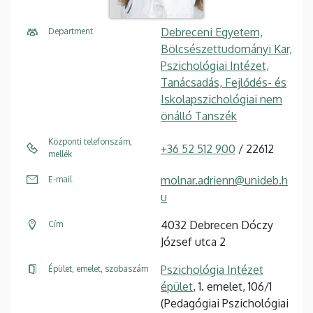
Debreceni Egyetem,
Department
Bölcsészettudományi Kar,
Pszichológiai Intézet,
Tanácsadás, Fejlődés- és
Iskolapszichológiai nem
önálló Tanszék
Központi telefonszám,
+36 52 512 900
/ 22612
mellék
molnar.adrienn@unideb.h
E-mail
u
4032 Debrecen Dóczy
Cím
József utca 2
Pszichológia Intézet
Épület, emelet, szobaszám
épület
, 1. emelet, 106/1
(Pedagógiai Pszichológiai