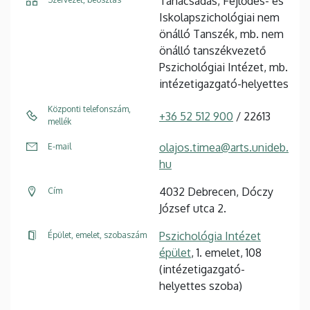
Tanácsadás, Fejlődés- és
Iskolapszichológiai nem
önálló Tanszék, mb. nem
önálló tanszékvezető
Pszichológiai Intézet, mb.
intézetigazgató-helyettes
Központi telefonszám,
+36 52 512 900
/ 22613
mellék
olajos.timea@arts.unideb.
E-mail
hu
4032 Debrecen, Dóczy
Cím
József utca 2.
Pszichológia Intézet
Épület, emelet, szobaszám
épület
, 1. emelet, 108
(intézetigazgató-
helyettes szoba)