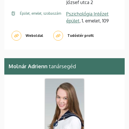
József utca 2
Pszichológia Intézet
Épület, emelet, szobaszám
épület
, 1. emelet, 109
Weboldal
Tudóstér profil
Molnár Adrienn
tanársegéd