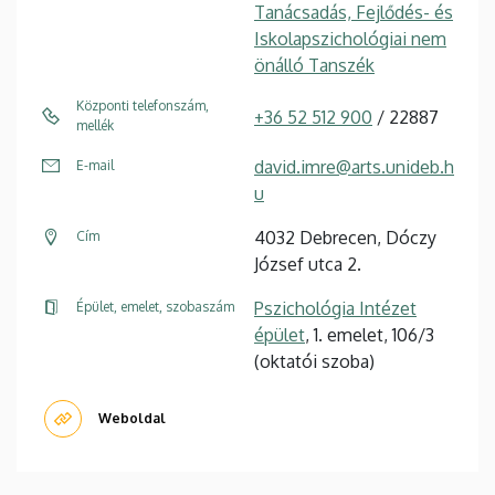
Tanácsadás, Fejlődés- és
Iskolapszichológiai nem
önálló Tanszék
Központi telefonszám,
+36 52 512 900
/ 22887
mellék
david.imre@arts.unideb.h
E-mail
u
4032 Debrecen, Dóczy
Cím
József utca 2.
Pszichológia Intézet
Épület, emelet, szobaszám
épület
, 1. emelet, 106/3
(oktatói szoba)
Weboldal