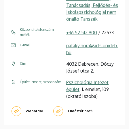
Tanácsadás, Fejlődés- és
Iskolapszichológiai nem
önálló Tanszék
Központi telefonszám,
+36 52 512 900
/ 22533
mellék
pataky.nora@arts.unideb.
E-mail
hu
4032 Debrecen, Dóczy
Cím
József utca 2.
Pszichológia Intézet
Épület, emelet, szobaszám
épület
, 1. emelet, 109
(oktatói szoba)
Weboldal
Tudóstér profil