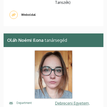
Tanszék)
Weboldal
Oláh Noémi Ilona
tanársegéd
Debreceni Egyetem,
Department