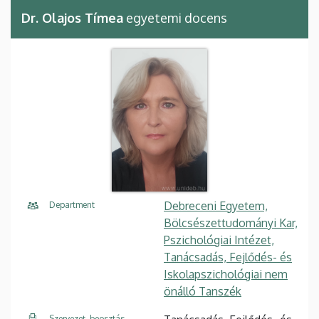
Dr. Olajos Tímea
egyetemi docens
Debreceni Egyetem,
Department
Bölcsészettudományi Kar,
Pszichológiai Intézet,
Tanácsadás, Fejlődés- és
Iskolapszichológiai nem
önálló Tanszék
Szervezet, beosztás