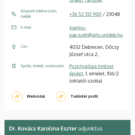
Központi telefonszám,
+36 52 512 900
/ 23048
mellék
inantsy-
E-mail
pap.judit@arts.unideb.hu
4032 Debrecen, Dóczy
Cím
József utca 2.
Pszichológia Intézet
Épület, emelet, szobaszám
épület
, 1. emelet, 106/2
(oktatói szoba)
Weboldal
Tudóstér profil
Dr. Kovács Karolina Eszter
adjunktus