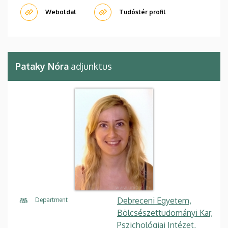
Weboldal
Tudóstér profil
Pataky Nóra
adjunktus
Debreceni Egyetem,
Department
Bölcsészettudományi Kar,
Pszichológiai Intézet,