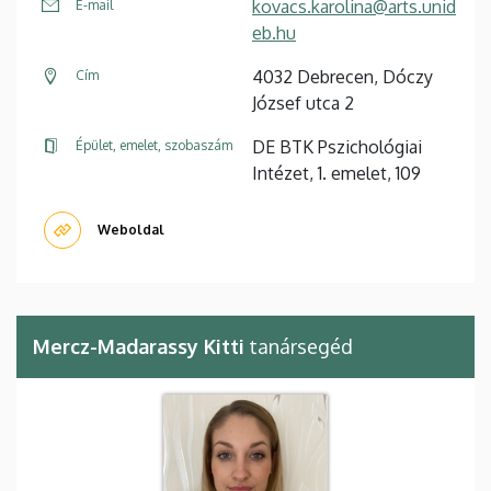
kovacs.karolina@arts.unid
E-mail
eb.hu
4032 Debrecen, Dóczy
Cím
József utca 2
DE BTK Pszichológiai
Épület, emelet, szobaszám
Intézet, 1. emelet, 109
Weboldal
Mercz-Madarassy Kitti
tanársegéd