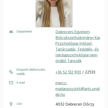
Debreceni Egyetem,
Department
Bölcsészettudományi Kar,
Pszichológiai Intézet,
Tanácsadás, Fejlődés- és
Iskolapszichológiai nem
önálló Tanszék
Központi telefonszám,
+36 52 512 900
/ 22533
mellék
mercz-
E-mail
madarassy.kitti@arts.unid
eb.hu
4032 Debrecen Dóczy
Cím