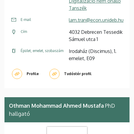
Digitalizáció nem önálló
Tanszék
lam.tran@econ.unideb.hu
E-mail
4032 Debrecen Tessedik
Cím
Sámuel utca 1
Irodaház (Discimus), 1.
Épület, emelet, szobaszám
emelet, E09
Profile
Tudóstér profil
Othman Mohammad Ahmed Mustafa
PhD
hallgató