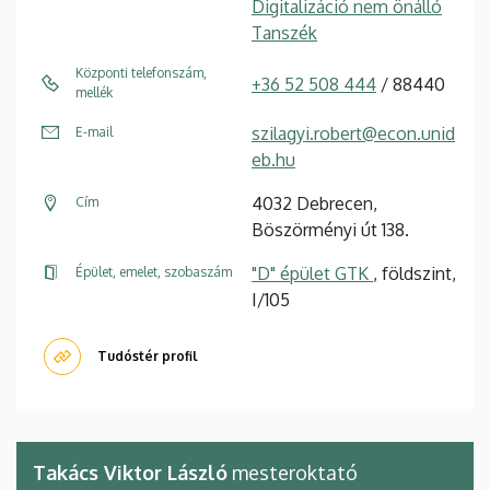
Digitalizáció nem önálló
Tanszék
Központi telefonszám,
+36 52 508 444
/ 88440
mellék
szilagyi.robert@econ.unid
E-mail
eb.hu
4032 Debrecen,
Cím
Böszörményi út 138.
"D" épület GTK
, földszint,
Épület, emelet, szobaszám
I/105
Tudóstér profil
Takács Viktor László
mesteroktató