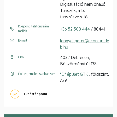
Digitalizáció nem önálló
Tanszék, mb.
tanszékvezető
Központi telefonszám,
+36 52 508 444
/ 88441
mellék
lengyel.peter@econ.unide
E-mail
b.hu
4032 Debrecen,
Cím
Böszörményi út 138.
"D" épület GTK
, földszint,
Épület, emelet, szobaszám
A/9
Tudóstér profil