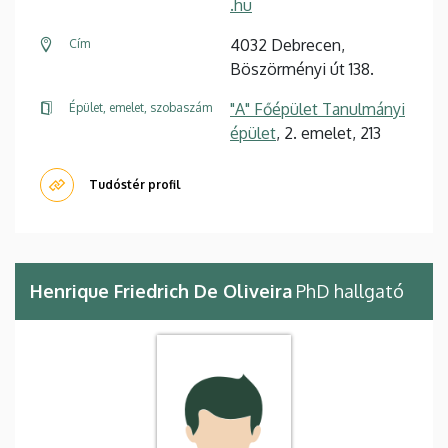
.hu
4032 Debrecen,
Cím
Böszörményi út 138.
"A" Főépület Tanulmányi
Épület, emelet, szobaszám
épület
, 2. emelet, 213
Tudóstér profil
Henrique Friedrich De Oliveira
PhD hallgató