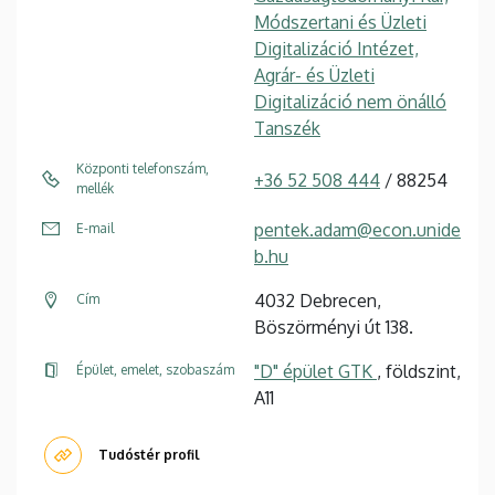
Módszertani és Üzleti
Digitalizáció Intézet,
Agrár- és Üzleti
Digitalizáció nem önálló
Tanszék
Központi telefonszám,
+36 52 508 444
/ 88254
mellék
pentek.adam@econ.unide
E-mail
b.hu
4032 Debrecen,
Cím
Böszörményi út 138.
"D" épület GTK
, földszint,
Épület, emelet, szobaszám
A11
Tudóstér profil