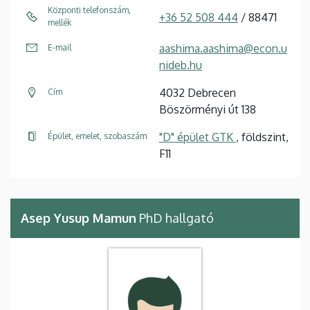
Központi telefonszám,
+36 52 508 444
/ 88471
mellék
aashima.aashima@econ.u
E-mail
nideb.hu
4032 Debrecen
Cím
Böszörményi út 138
"D" épület GTK
, földszint,
Épület, emelet, szobaszám
F11
Asep Yusup Mamun
PhD hallgató