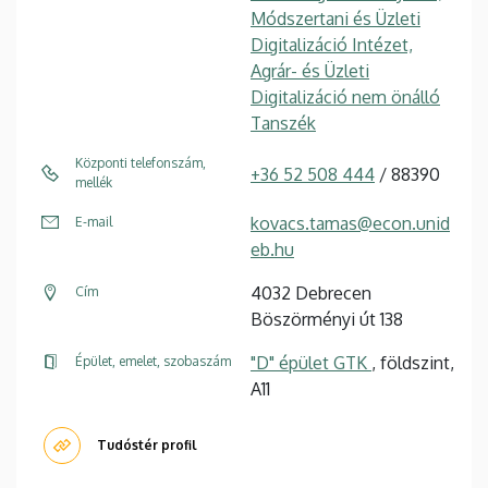
Módszertani és Üzleti
Digitalizáció Intézet,
Agrár- és Üzleti
Digitalizáció nem önálló
Tanszék
Központi telefonszám,
+36 52 508 444
/ 88390
mellék
kovacs.tamas@econ.unid
E-mail
eb.hu
4032 Debrecen
Cím
Böszörményi út 138
"D" épület GTK
, földszint,
Épület, emelet, szobaszám
A11
Tudóstér profil