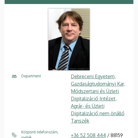
Debreceni Egyetem,
Department
Gazdaságtudományi Kar,
Módszertani és Üzleti
Digitalizáció Intézet,
Agrár- és Üzleti
Digitalizáció nem önálló
Tanszék
Központi telefonszám,
+36 52 508 444
/ 88159
mellék