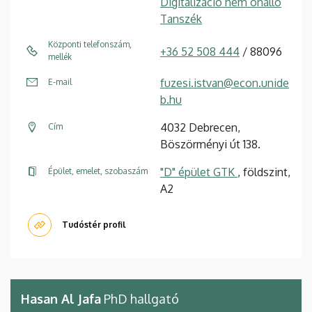
Digitalizáció nem önálló
Tanszék
Központi telefonszám,
+36 52 508 444
/ 88096
mellék
fuzesi.istvan@econ.unide
E-mail
b.hu
4032 Debrecen,
Cím
Böszörményi út 138.
"D" épület GTK
, földszint,
Épület, emelet, szobaszám
A2
Tudóstér profil
Hasan Al Jafa
PhD hallgató