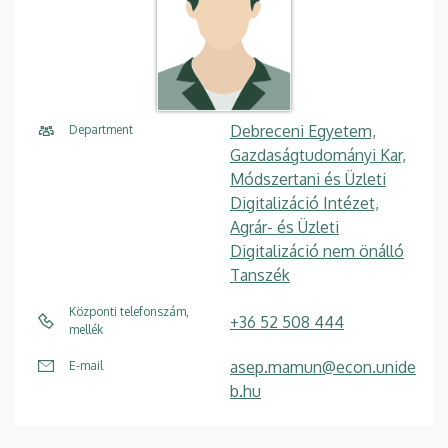
Debreceni Egyetem,
Department
Gazdaságtudományi Kar,
Módszertani és Üzleti
Digitalizáció Intézet,
Agrár- és Üzleti
Digitalizáció nem önálló
Tanszék
Központi telefonszám,
+36 52 508 444
mellék
asep.mamun@econ.unide
E-mail
b.hu