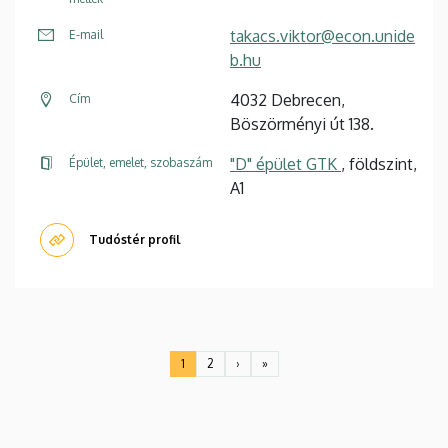
takacs.viktor@econ.unide
E-mail
b.hu
4032 Debrecen,
Cím
Böszörményi út 138.
"D" épület GTK
, földszint,
Épület, emelet, szobaszám
A1
Tudóstér profil
Oldalszámozás
1
2
›
»
Jelenlegi
Oldal
Következő
Utolsó
oldal
oldal
oldal