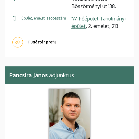
Böszörményi út 138.
"A" Főépület Tanulmányi
Épület, emelet, szobaszám
épület
, 2. emelet, 213
Tudóstér profil
Pancsira János
adjunktus