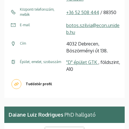
Központi telefonszám,
+36 52 508 444
/ 88350
mellék
botos.szilvia@econ.unide
E-mail
b.hu
4032 Debrecen,
Cím
Böszörményi út 138.
"D" épület GTK
, földszint,
Épület, emelet, szobaszám
A10
Tudóstér profil
Daiane Luiz Rodrigues
PhD hallgató