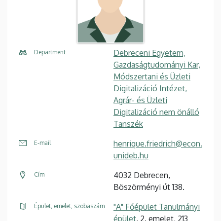
Debreceni Egyetem,
Department
Gazdaságtudományi Kar,
Módszertani és Üzleti
Digitalizáció Intézet,
Agrár- és Üzleti
Digitalizáció nem önálló
Tanszék
henrique.friedrich@econ.
E-mail
unideb.hu
4032 Debrecen,
Cím
Böszörményi út 138.
"A" Főépület Tanulmányi
Épület, emelet, szobaszám
épület
, 2. emelet, 213