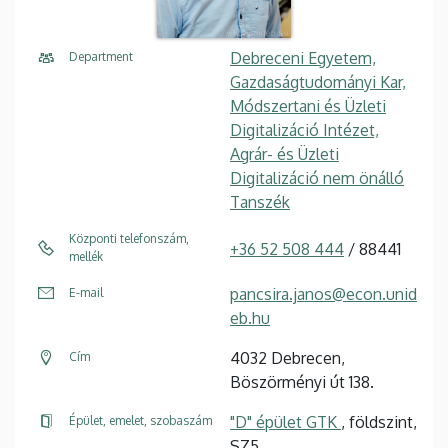
Debreceni Egyetem,
Department
Gazdaságtudományi Kar,
Módszertani és Üzleti
Digitalizáció Intézet,
Agrár- és Üzleti
Digitalizáció nem önálló
Tanszék
Központi telefonszám,
+36 52 508 444
/ 88441
mellék
pancsira.janos@econ.unid
E-mail
eb.hu
4032 Debrecen,
Cím
Böszörményi út 138.
"D" épület GTK
, földszint,
Épület, emelet, szobaszám
SZ5