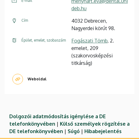
menyhart.eva@dental.uni
E-mail
deb.hu
4032 Debrecen,
Cím
Nagyerdei körút 98.
Fogászati Tömb
, 2.
Épület, emelet, szobaszám
emelet, 209
(szakorvosképzési
titkárság)
Weboldal
Dolgozói adatmódosítás igénylése a DE
telefonkönyvében
|
Külső személyek rögzítése a
DE telefonkönyvében
|
Súgó
|
Hibabejelentés