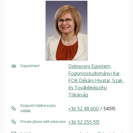
Debreceni Egyetem,
Department
Fogorvostudományi Kar,
FOK Dékáni Hivatal, Szak-
és Továbbképzési
Titkárság
Központi telefonszám,
+36 52 411 600
/ 54515
mellék
+36 52 255 515
Private phone with extension