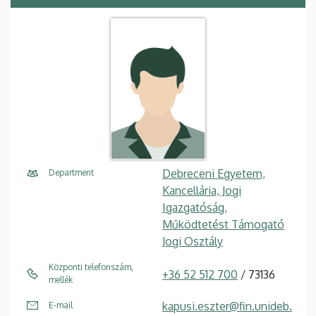
Debreceni Egyetem,
Department
Kancellária, Jogi
Igazgatóság,
Működtetést Támogató
Jogi Osztály
Központi telefonszám,
+36 52 512 700
/ 73136
mellék
kapusi.eszter@fin.unideb.
E-mail