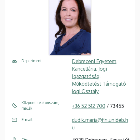
Debreceni Egyetem,
Department
Kancellária, Jogi
Igazgatóság,
Működtetést Támogató
Jogi Osztály
Központi telefonszám,
+36 52 512 700
/ 73455
mellék
dudik.maria@fin.unideb.h
E-mail
u
4028 Debrecen, Kassai út
Cím