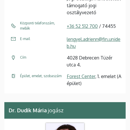
támogató jogi
osztályvezető
Központi telefonszám,
+36 52 512 700
/ 74455
mellék
lengyel.adrienn@fin.unide
E-mail
b.hu
4028 Debrecen Tüzér
Cím
utca 4.
Forest Center
, 1. emelet (A
Épület, emelet, szobaszám
épület)
Dr. Dudik Mária
jogász