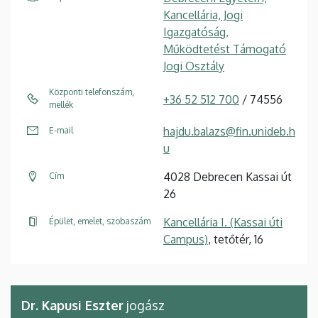
Kancellária, Jogi
Igazgatóság,
Működtetést Támogató
Jogi Osztály
Központi telefonszám,
+36 52 512 700
/ 74556
mellék
hajdu.balazs@fin.unideb.h
E-mail
u
4028 Debrecen Kassai út
Cím
26
Kancellária I. (Kassai úti
Épület, emelet, szobaszám
Campus)
, tetőtér, 16
Dr. Kapusi Eszter
jogász