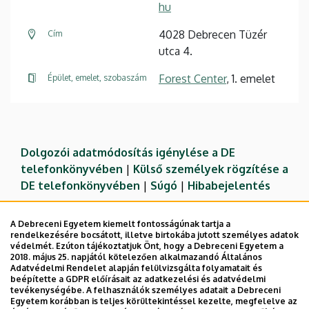
hu
4028 Debrecen Tüzér
Cím
utca 4.
Forest Center
, 1. emelet
Épület, emelet, szobaszám
Dolgozói adatmódosítás igénylése a DE
telefonkönyvében
|
Külső személyek rögzítése a
DE telefonkönyvében
|
Súgó
|
Hibabejelentés
A Debreceni Egyetem kiemelt fontosságúnak tartja a
rendelkezésére bocsátott, illetve birtokába jutott személyes adatok
védelmét. Ezúton tájékoztatjuk Önt, hogy a Debreceni Egyetem a
2018. május 25. napjától kötelezően alkalmazandó Általános
Adatvédelmi Rendelet alapján felülvizsgálta folyamatait és
beépítette a GDPR előírásait az adatkezelési és adatvédelmi
tevékenységébe. A felhasználók személyes adatait a Debreceni
Egyetem korábban is teljes körültekintéssel kezelte, megfelelve az