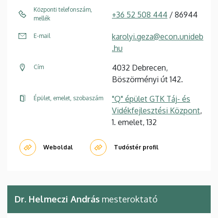
Központi telefonszám,
+36 52 508 444
/ 86944
mellék
karolyi.geza@econ.unideb
E-mail
.hu
4032 Debrecen,
Cím
Böszörményi út 142.
"Q" épület GTK Táj- és
Épület, emelet, szobaszám
Vidékfejlesztési Központ
,
1. emelet, 132
Weboldal
Tudóstér profil
Dr. Helmeczi András
mesteroktató