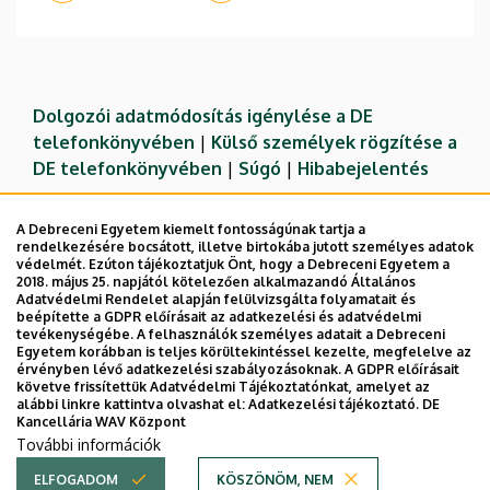
Dolgozói adatmódosítás igénylése a DE
telefonkönyvében
|
Külső személyek rögzítése a
DE telefonkönyvében
|
Súgó
|
Hibabejelentés
A Debreceni Egyetem kiemelt fontosságúnak tartja a
rendelkezésére bocsátott, illetve birtokába jutott személyes adatok
védelmét. Ezúton tájékoztatjuk Önt, hogy a Debreceni Egyetem a
2018. május 25. napjától kötelezően alkalmazandó Általános
Adatvédelmi Rendelet alapján felülvizsgálta folyamatait és
beépítette a GDPR előírásait az adatkezelési és adatvédelmi
tevékenységébe. A felhasználók személyes adatait a Debreceni
Egyetem korábban is teljes körültekintéssel kezelte, megfelelve az
érvényben lévő adatkezelési szabályozásoknak. A GDPR előírásait
követve frissítettük Adatvédelmi Tájékoztatónkat, amelyet az
Adatvédelem
Adatvédelem
alábbi linkre kattintva olvashat el:
Adatkezelési tájékoztató.
DE
Kancellária WAV Központ
Technikai információk
További információk
ELFOGADOM
KÖSZÖNÖM, NEM
Copyright © 2026 Unideb