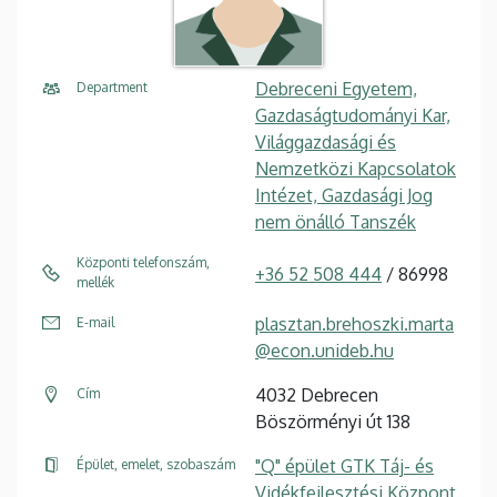
Debreceni Egyetem,
Department
Gazdaságtudományi Kar,
Világgazdasági és
Nemzetközi Kapcsolatok
Intézet, Gazdasági Jog
nem önálló Tanszék
Központi telefonszám,
+36 52 508 444
/ 86998
mellék
plasztan.brehoszki.marta
E-mail
@econ.unideb.hu
4032 Debrecen
Cím
Böszörményi út 138
"Q" épület GTK Táj- és
Épület, emelet, szobaszám
Vidékfejlesztési Központ
,