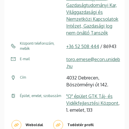
Gazdaságtudományi Kar,
Világgazdasági és
Nemzetközi Kapcsolatok
Intézet, Gazdasági Jog
nem önálló Tanszék
Központi telefonszám,
+36 52 508 444
/ 86943
mellék
toro.emese@econ.unideb
E-mail
.hu
4032 Debrecen,
Cím
Böszörményi út 142.
"Q" épület GTK Táj- és
Épület, emelet, szobaszám
Vidékfejlesztési Központ
,
1. emelet, 133
Weboldal
Tudóstér profil