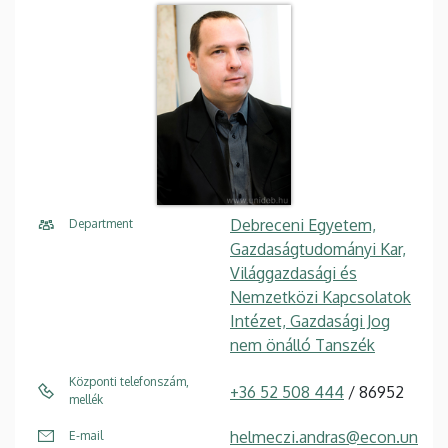
Debreceni Egyetem,
Department
Gazdaságtudományi Kar,
Világgazdasági és
Nemzetközi Kapcsolatok
Intézet, Gazdasági Jog
nem önálló Tanszék
Központi telefonszám,
+36 52 508 444
/ 86952
mellék
helmeczi.andras@econ.un
E-mail