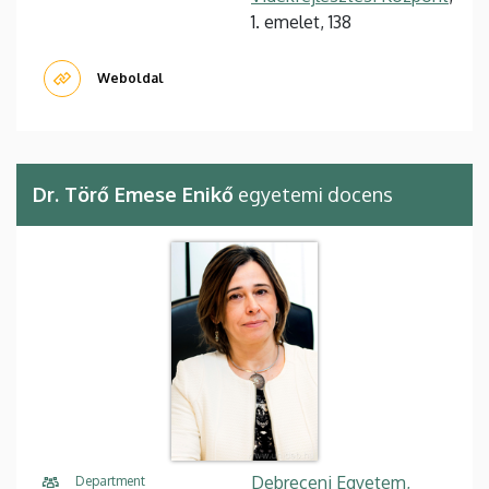
1. emelet, 138
Weboldal
Dr. Törő Emese Enikő
egyetemi docens
Debreceni Egyetem,
Department