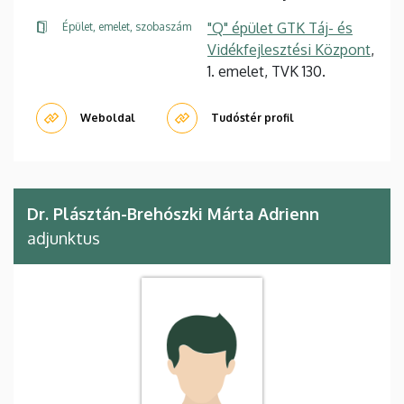
"Q" épület GTK Táj- és
Épület, emelet, szobaszám
Vidékfejlesztési Központ
,
1. emelet, TVK 130.
Weboldal
Tudóstér profil
Dr. Plásztán-Brehószki Márta Adrienn
adjunktus