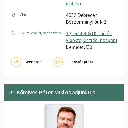
ideb.hu
4032 Debrecen,
Cím
Böszörményi út 142.
"Q" épület GTK Táj- és
Épület, emelet, szobaszám
Vidékfejlesztési Központ
,
1. emelet, 130
Weboldal
Tudóstér profil
Dr. Kőmíves Péter Miklós
adjunktus