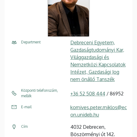
Debreceni Egyetem,
Department
Gazdaságtudományi Kar,
Világgazdasági és
Nemzetközi Kapcsolatok
Intézet, Gazdasági Jog
nem önálló Tanszék
Központi telefonszám,
+36 52 508 444
/ 86952
mellék
komives.peter.miklos@ec
E-mail
on.unideb.hu
4032 Debrecen,
Cím
Böszörményi út 142.