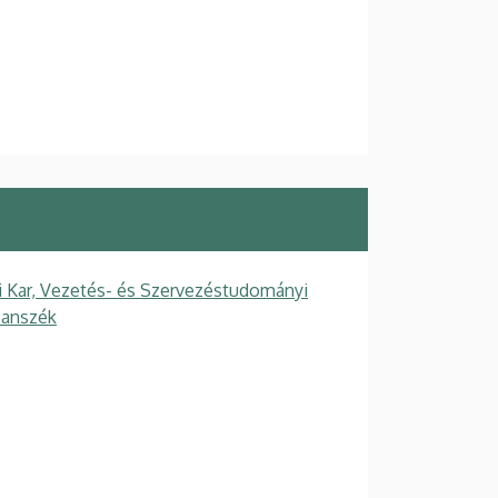
Kar, Vezetés- és Szervezéstudományi
Tanszék