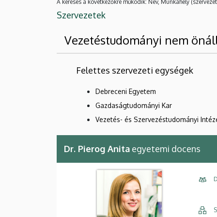
A keresés a következőkre működik: Név, Munkahely (szervezet
Szervezetek
Vezetéstudományi nem önál
Felettes szervezeti egységek
Debreceni Egyetem
Gazdaságtudományi Kar
Vezetés- és Szervezéstudományi Intéz
Dr. Pierog Anita
egyetemi docens
D
S