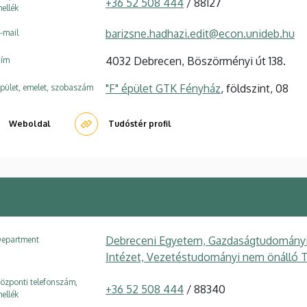
+36 52 508 444
/ 88127
ellék
barizsne.hadhazi.edit@econ.unideb.hu
-mail
4032 Debrecen, Böszörményi út 138.
ím
"F" épület GTK Fényház
, földszint, 08
pület, emelet, szobaszám
Weboldal
Tudóstér profil
Debreceni Egyetem, Gazdaságtudományi 
epartment
Intézet, Vezetéstudományi nem önálló 
özponti telefonszám,
+36 52 508 444
/ 88340
ellék