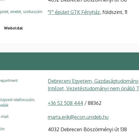
"F" épület GTK Fényház
, földszint, 11
pület, emelet, szobaszám
Weboldal
Debreceni Egyetem, Gazdaságtudományi 
epartment
Intézet, Vezetéstudományi nem önálló 
özponti telefonszám,
+36 52 508 444
/ 88362
ellék
marta.erik@econ.unideb.hu
-mail
4032 Debrecen Böszörményi út 138
ím