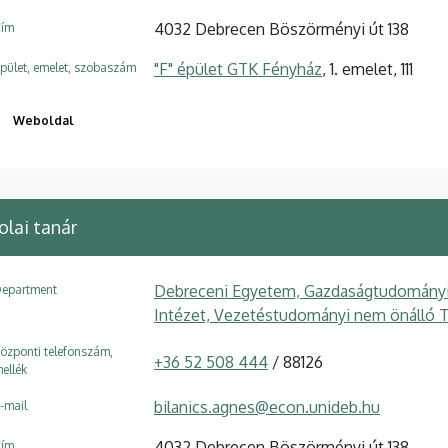
4032 Debrecen Böszörményi út 138
ím
"F" épület GTK Fényház
, 1. emelet, 111
pület, emelet, szobaszám
Weboldal
olai tanár
Debreceni Egyetem, Gazdaságtudományi 
epartment
Intézet, Vezetéstudományi nem önálló 
özponti telefonszám,
+36 52 508 444
/ 88126
ellék
bilanics.agnes@econ.unideb.hu
-mail
4032 Debrecen Böszörményi út 138
ím