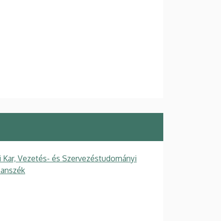
Kar, Vezetés- és Szervezéstudományi
Tanszék