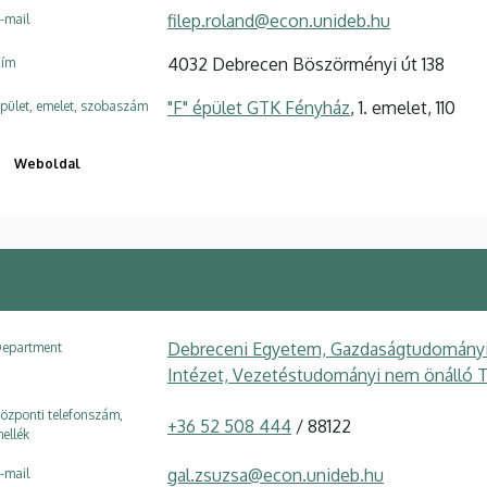
filep.roland@econ.unideb.hu
-mail
4032 Debrecen Böszörményi út 138
ím
"F" épület GTK Fényház
, 1. emelet, 110
pület, emelet, szobaszám
Weboldal
Debreceni Egyetem, Gazdaságtudományi 
epartment
Intézet, Vezetéstudományi nem önálló 
özponti telefonszám,
+36 52 508 444
/ 88122
ellék
gal.zsuzsa@econ.unideb.hu
-mail