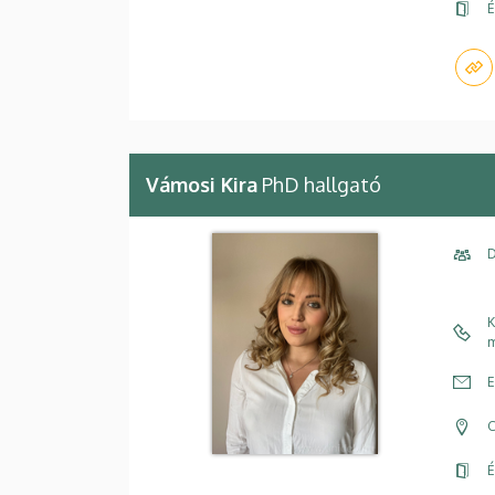
É
Vámosi Kira
PhD hallgató
D
K
m
E
C
É