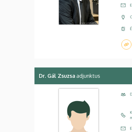
E
C
É
Dr. Gál Zsuzsa
adjunktus
D
K
m
E