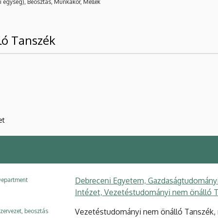
i egység), Beosztás, Munkakör, Mellék
ló Tanszék
et
Debreceni Egyetem, Gazdaságtudományi 
epartment
Intézet, Vezetéstudományi nem önálló 
Vezetéstudományi nem önálló Tanszék, 
zervezet, beosztás