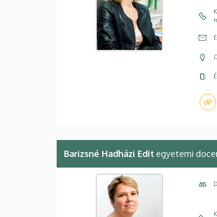
K
m
E
C
É
Barizsné Hadházi Edit
egyetemi doce
D
K