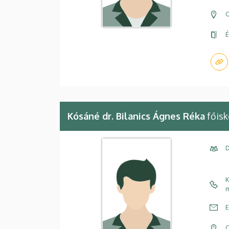
C
É
Kósáné dr. Bilanics Ágnes Réka
főisk
D
K
m
E
C