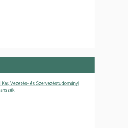
Kar, Vezetés- és Szervezéstudományi
Tanszék