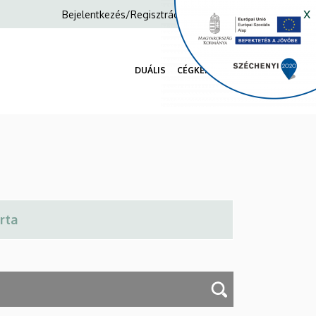
x
Anonim
Bejelentkezés/Regisztráció
Felhasználói
fiók
DUÁLIS
CÉGKERESŐ
menüje
Fő
navigáció