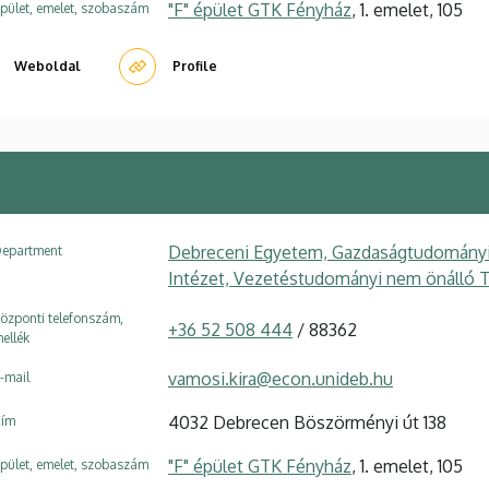
"F" épület GTK Fényház
, 1. emelet, 105
pület, emelet, szobaszám
Weboldal
Profile
Debreceni Egyetem, Gazdaságtudományi 
epartment
Intézet, Vezetéstudományi nem önálló 
özponti telefonszám,
+36 52 508 444
/ 88362
ellék
vamosi.kira@econ.unideb.hu
-mail
4032 Debrecen Böszörményi út 138
ím
"F" épület GTK Fényház
, 1. emelet, 105
pület, emelet, szobaszám