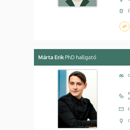
É
Márta Erik
PhD hallgató
D
K
m
E
C