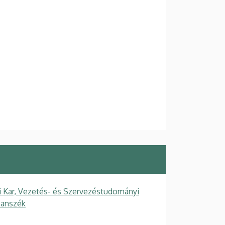
Kar, Vezetés- és Szervezéstudományi
Tanszék