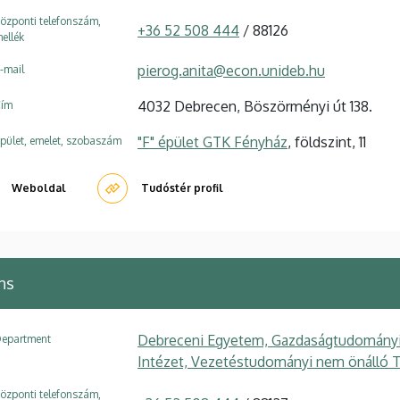
özponti telefonszám,
+36 52 508 444
/ 88126
ellék
pierog.anita@econ.unideb.hu
-mail
4032 Debrecen, Böszörményi út 138.
ím
"F" épület GTK Fényház
, földszint, 11
pület, emelet, szobaszám
Weboldal
Tudóstér profil
ns
Debreceni Egyetem, Gazdaságtudományi 
epartment
Intézet, Vezetéstudományi nem önálló 
özponti telefonszám,