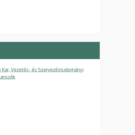
Kar, Vezetés- és Szervezéstudományi
Tanszék