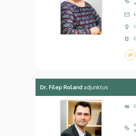
m
E
C
É
Dr. Filep Roland
adjunktus
D
K
m