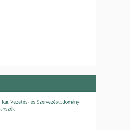
Kar, Vezetés- és Szervezéstudományi
Tanszék