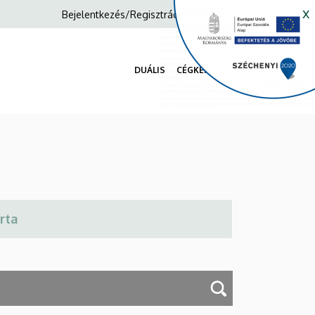
x
Anonim
Bejelentkezés/Regisztráció
Felhasználói
fiók
DUÁLIS
CÉGKERESŐ
menüje
Fő
navigáció