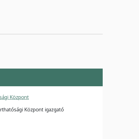
sági Központ
rthatósági Központ igazgató