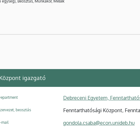
i egység), Beosztás, Munkakör, Mellék
Központ igazgató
Debreceni Egyetem, Fenntartható
epartment
Fenntarthatósági Központ, Fennta
zervezet, beosztás
gondola.csaba@econ.unideb.hu
-mail