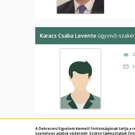
Karacs Csaba Levente
ügyvivő-szakér
D
E
A Debreceni Egyetem kiemelt fontosságúnak tartja a re
személyes adatok védelmét. Ezúton tájékoztatjuk Önt,