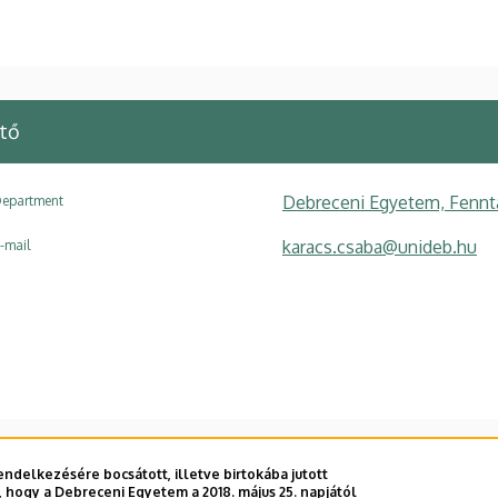
tő
Debreceni Egyetem, Fennt
epartment
karacs.csaba@unideb.hu
-mail
ndelkezésére bocsátott, illetve birtokába jutott
 hogy a Debreceni Egyetem a 2018. május 25. napjától