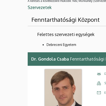
A keresés a következőkre működik: Név, Munkahely (szervezet
Szervezetek
Fenntarthatósági Központ
Felettes szervezeti egységek
Debreceni Egyetem
Dr. Gondola Csaba
Fenntarthatósági 
D
S
E