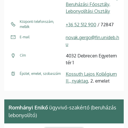
Beruházási Főosztály,
Lebonyolítási Osztály
Központi telefonszám,
+36 52 512 900
/ 72847
mellék
novak.gergo@fin.unideb.h
E-mail
u
4032 Debrecen Egyetem
Cím
tér 1
Kossuth Lajos Kollégium
Épület, emelet, szobaszám
II., nyaktag
, 2. emelet
Romhányi Enikő
ügyvivő-szakértő (beruházás
lebonyolító)