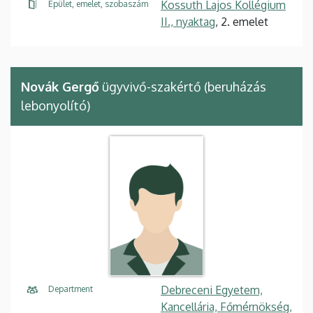
Kossuth Lajos Kollégium
Épület, emelet, szobaszám
II., nyaktag
, 2. emelet
Novák Gergő
ügyvivő-szakértő (beruházás
lebonyolító)
Debreceni Egyetem,
Department
Kancellária, Főmérnökség,