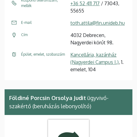
Központi telefonszám,
+36 52 411 717
/ 73043,
mellék
55655
toth.attila@fin.unideb.hu
E-mail
4032 Debrecen,
Cím
Nagyerdei körút 98.
Kancellária, kazánház
Épület, emelet, szobaszám
(Nagyerdei Campus I.)
, 1.
emelet, 104
Földiné Porcsin Orsolya Judit
ügyvivő-
szakértő (beruházás lebonyolító)