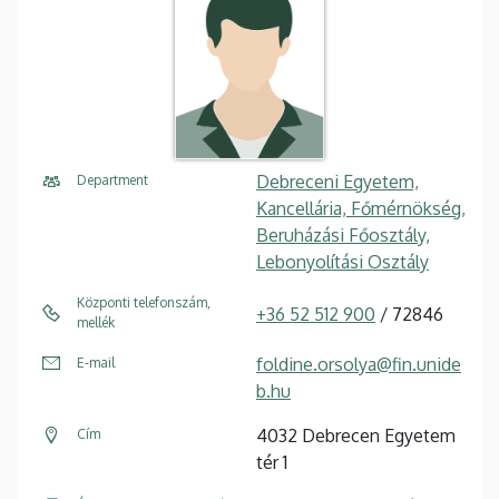
Debreceni Egyetem,
Department
Kancellária, Főmérnökség,
Beruházási Főosztály,
Lebonyolítási Osztály
Központi telefonszám,
+36 52 512 900
/ 72846
mellék
foldine.orsolya@fin.unide
E-mail
b.hu
4032 Debrecen Egyetem
Cím
tér 1