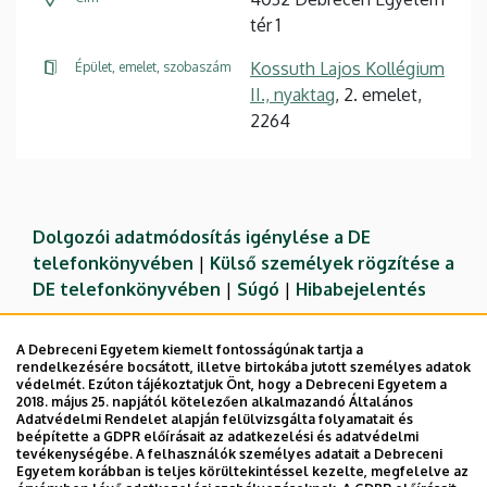
tér 1
Kossuth Lajos Kollégium
Épület, emelet, szobaszám
II., nyaktag
, 2. emelet,
2264
Dolgozói adatmódosítás igénylése a DE
telefonkönyvében
|
Külső személyek rögzítése a
DE telefonkönyvében
|
Súgó
|
Hibabejelentés
A Debreceni Egyetem kiemelt fontosságúnak tartja a
rendelkezésére bocsátott, illetve birtokába jutott személyes adatok
védelmét. Ezúton tájékoztatjuk Önt, hogy a Debreceni Egyetem a
2018. május 25. napjától kötelezően alkalmazandó Általános
Adatvédelmi Rendelet alapján felülvizsgálta folyamatait és
beépítette a GDPR előírásait az adatkezelési és adatvédelmi
tevékenységébe. A felhasználók személyes adatait a Debreceni
Egyetem korábban is teljes körültekintéssel kezelte, megfelelve az