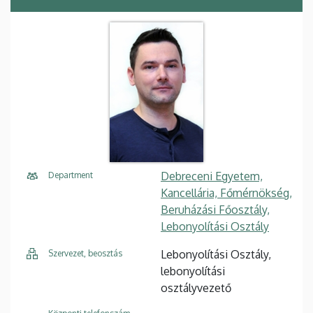
Debreceni Egyetem,
Department
Kancellária, Főmérnökség,
Beruházási Főosztály,
Lebonyolítási Osztály
Lebonyolítási Osztály,
Szervezet, beosztás
lebonyolítási
osztályvezető