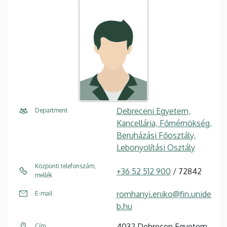
Debreceni Egyetem,
Department
Kancellária, Főmérnökség,
Beruházási Főosztály,
Lebonyolítási Osztály
Központi telefonszám,
+36 52 512 900
/ 72842
mellék
romhanyi.eniko@fin.unide
E-mail
b.hu
4032 Debrecen Egyetem
Cím