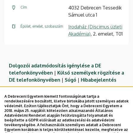
4032 Debrecen Tessedik
Cím
Sámuel utca 1
Irodaház (Discimus üzleti
Épület, emelet, szobaszám
Akadémia)
, 2. emelet, T01
Dolgozói adatmódosítás igénylése a DE
telefonkönyvében
|
Külső személyek rögzítése a
DE telefonkönyvében
|
Súgó
|
Hibabejelentés
A Debreceni Egyetem kiemelt fontosságúnak tartja a
rendelkezésére bocsátott, illetve birtokába jutott személyes adatok
védelmét. Ezúton tájékoztatjuk Önt, hogy a Debreceni Egyetem a
2018. május 25. napjától kötelezően alkalmazandó Általános
Adatvédelmi Rendelet alapján felülvizsgálta folyamatait és
beépítette a GDPR előírásait az adatkezelési és adatvédelmi
tevékenységébe. A felhasználók személyes adatait a Debreceni
Egyetem korábban is teljes körültekintéssel kezelte, megfelelve az