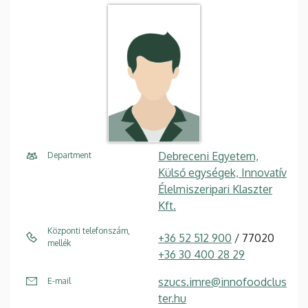
Debreceni Egyetem,
Department
Külső egységek, Innovatív
Élelmiszeripari Klaszter
Kft.
Központi telefonszám,
+36 52 512 900
/ 77020
mellék
+36 30 400 28 29
szucs.imre@innofoodclus
E-mail
ter.hu