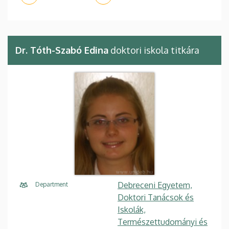
Dr. Tóth-Szabó Edina
doktori iskola titkára
Debreceni Egyetem,
Department
Doktori Tanácsok és
Iskolák,
Természettudományi és