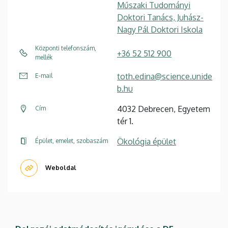
Műszaki Tudományi
Doktori Tanács, Juhász-
Nagy Pál Doktori Iskola
Központi telefonszám,
+36 52 512 900
mellék
toth.edina@science.unide
E-mail
b.hu
4032 Debrecen, Egyetem
Cím
tér 1.
Ökológia épület
Épület, emelet, szobaszám
Weboldal