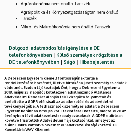
Agrárökonómia nem önálló Tanszék
Agrárpolitika és Környezetgazdaságtan nem önálló
Tanszék
Mikro- és Makroökonómia nem önálló Tanszék
Dolgozói adatmódosítás igénylése a DE
telefonkönyvében
|
Külső személyek rögzítése a
DE telefonkönyvében
|
Súgó
|
Hibabejelentés
A Debreceni Egyetem kiemelt fontosságúnak tartja a
rendelkezésére bocsátott, illetve birtokába jutott személyes adatok
védelmét. Ezúton tájékoztatjuk Önt, hogy a Debreceni Egyetem a
2018. május 25. napjától kötelezően alkalmazandó Általános
Adatvédelmi Rendelet alapján felülvizsgálta folyamatait és
beépítette a GDPR előírásait az adatkezelési és adatvédelmi
tevékenységébe. A felhasználók személyes adatait a Debreceni
Egyetem korábban is teljes körültekintéssel kezelte, megfelelve az
érvényben lévő adatkezelési szabályozásoknak. A GDPR előírásait
követve frissítettük Adatvédelmi Tájékoztatónkat, amelyet az
Adatvédelem
Adatvédelem
alábbi linkre kattintva olvashat el:
Adatkezelési tájékoztató.
DE
Kancellária WAV Központ