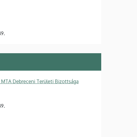
9.
 MTA Debreceni Területi Bizottsága
9.