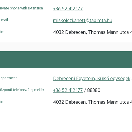
+36 52 412 177
rivate phone with extension
miskolczi.anett@tab.mta.hu
-mail
4032 Debrecen, Thomas Mann utca 4
ím
Debreceni Egyetem, Külső egységek,
epartment
+36 52 412 177
/ 88380
özponti telefonszám, mellék
4032 Debrecen, Thomas Mann utca 4
ím