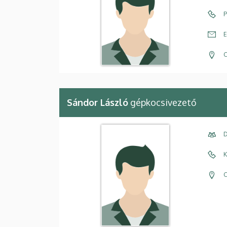
P
E
C
Sándor László
gépkocsivezető
D
K
C