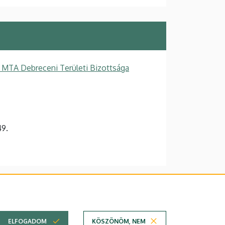
 MTA Debreceni Területi Bizottsága
9.
lefonkönyvében
|
Súgó
|
Hibabejelentés
ELFOGADOM
KÖSZÖNÖM, NEM