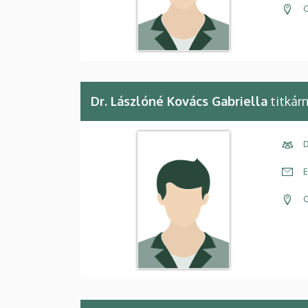
C
Dr. Lászlóné Kovács Gabriella
titkár
D
E
C