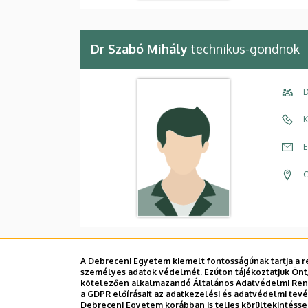
Dr Szabó Mihály
technikus-gondnok
D
K
E
C
A Debreceni Egyetem kiemelt fontosságúnak tartja a re
személyes adatok védelmét. Ezúton tájékoztatjuk Önt,
Dolgozói adatmódosítás igénylése a D
kötelezően alkalmazandó Általános Adatvédelmi Rende
a GDPR előírásait az adatkezelési és adatvédelmi tev
Debreceni Egyetem korábban is teljes körültekintéss