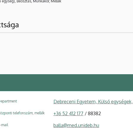
i egység), Beosztás, Munkakör, Mellék
ttsága
Debreceni Egyetem, Külső egységek,
epartment
+36 52 412 177
/ 88382
özponti telefonszám, mellék
balla@med.unideb.hu
-mail