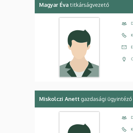
Magyar Éva
titkárságvezető
D
K
E
C
Miskolczi Anett
gazdasági ügyintéző
D
K