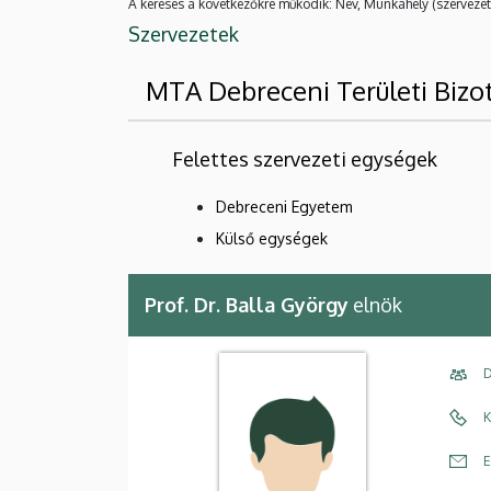
A keresés a következőkre működik: Név, Munkahely (szervezet
Szervezetek
MTA Debreceni Területi Bizo
Felettes szervezeti egységek
Debreceni Egyetem
Külső egységek
Prof. Dr. Balla György
elnök
D
K
E