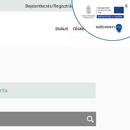
x
Anonim
Bejelentkezés/Regisztráció
Felhasználói
fiók
DUÁLIS
CÉGKERESŐ
menüje
Fő
navigáció