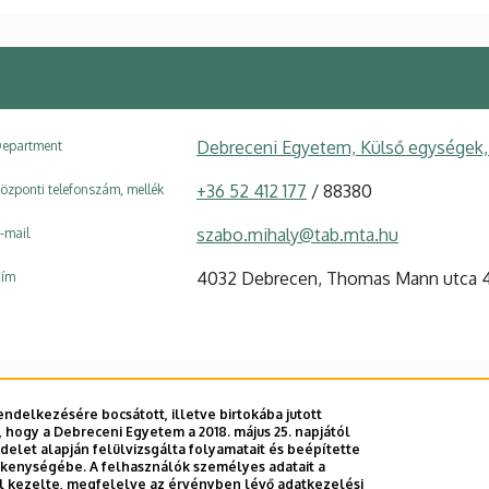
Debreceni Egyetem, Külső egységek,
epartment
+36 52 412 177
/ 88380
özponti telefonszám, mellék
szabo.mihaly@tab.mta.hu
-mail
4032 Debrecen, Thomas Mann utca 4
ím
ndelkezésére bocsátott, illetve birtokába jutott
 hogy a Debreceni Egyetem a 2018. május 25. napjától
E telefonkönyvében
|
Külső személyek rögzítése a DE te
let alapján felülvizsgálta folyamatait és beépítette
ékenységébe. A felhasználók személyes adatait a
el kezelte, megfelelve az érvényben lévő adatkezelési