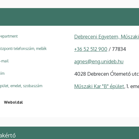
Debreceni Egyetem, Műszaki 
epartment
+36 52 512 900
/ 77834
özponti telefonszám, mellék
agnes@eng.unideb.hu
-mail
4028 Debrecen Ótemető utc
ím
Műszaki Kar "B" épület
, 1. em
pület, emelet, szobaszám
Weboldal
akértő