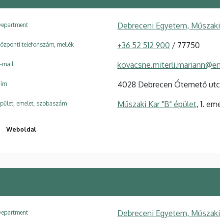
Debreceni Egyetem, Műszaki 
epartment
+36 52 512 900
/ 77750
özponti telefonszám, mellék
kovacsne.miterli.mariann@e
-mail
4028 Debrecen Ótemető utc
ím
Műszaki Kar "B" épület
, 1. em
pület, emelet, szobaszám
Weboldal
Debreceni Egyetem, Műszaki 
epartment