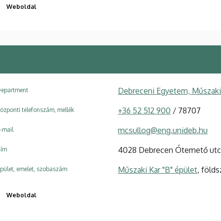
Weboldal
Debreceni Egyetem, Műszaki 
epartment
+36 52 512 900
/ 78707
özponti telefonszám, mellék
mcsullog@eng.unideb.hu
-mail
4028 Debrecen Ótemető utc
ím
Műszaki Kar "B" épület
, föld
pület, emelet, szobaszám
Weboldal