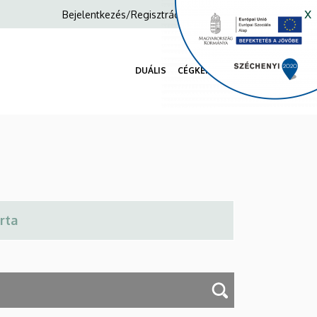
x
Anonim
Bejelentkezés/Regisztráció
Felhasználói
fiók
DUÁLIS
CÉGKERESŐ
menüje
Fő
navigáció