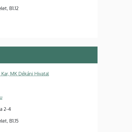
elet, B1.12
Kar, MK Dékáni Hivatal
hu
a 2-4
elet, B1.15