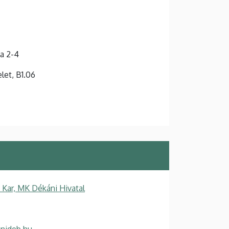
a 2-4
elet, B1.06
Kar, MK Dékáni Hivatal
unideb.hu