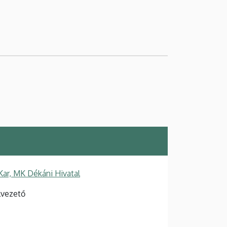
ar, MK Dékáni Hivatal
lvezető