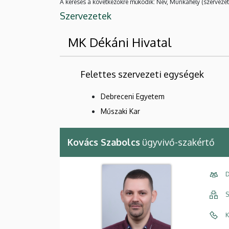
A keresés a következőkre működik: Név, Munkahely (szervezet
Szervezetek
MK Dékáni Hivatal
Felettes szervezeti egységek
Debreceni Egyetem
Műszaki Kar
Kovács Szabolcs
ügyvivő-szakértő
D
S
K