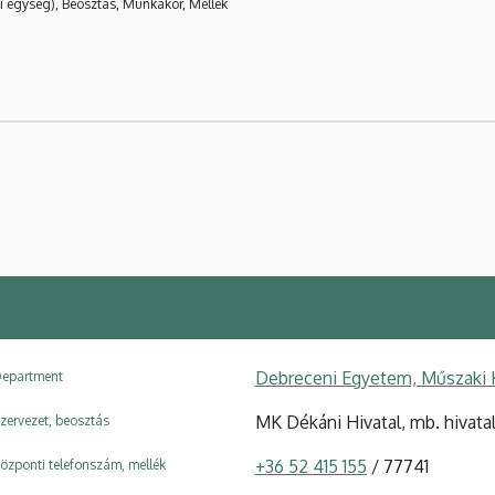
i egység), Beosztás, Munkakör, Mellék
Debreceni Egyetem, Műszaki K
epartment
MK Dékáni Hivatal, mb. hivata
zervezet, beosztás
+36 52 415 155
/ 77741
özponti telefonszám, mellék