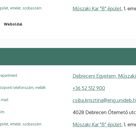
Műszaki Kar "B" épület
, 1. em
pület, emelet, szobaszám
Weboldal
Debreceni Egyetem, Műszaki 
epartment
+36 52 512 900
özponti telefonszám, mellék
csiba.krisztina@eng.unideb.
-mail
4028 Debrecen Ótemető utc
ím
Műszaki Kar "B" épület
, 1. em
pület, emelet, szobaszám