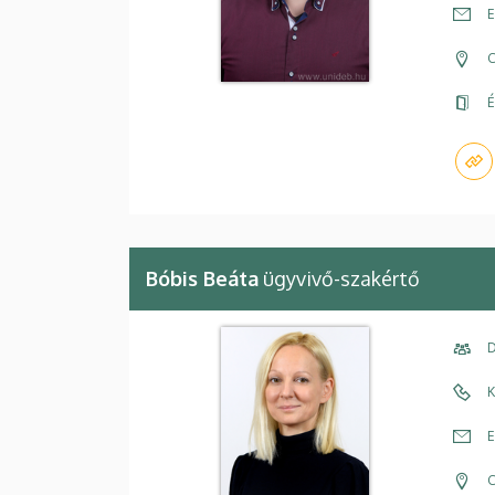
E
C
É
Bóbis Beáta
ügyvivő-szakértő
D
K
E
C