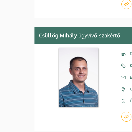
Csüllög Mihály
ügyvivő-szakértő
D
K
E
C
É