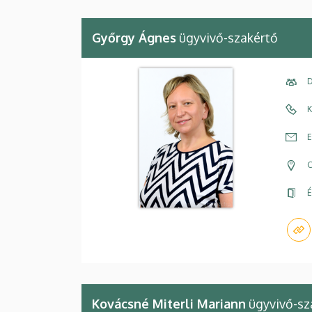
Győrgy Ágnes
ügyvivő-szakértő
D
K
E
C
É
Kovácsné Miterli Mariann
ügyvivő-sz