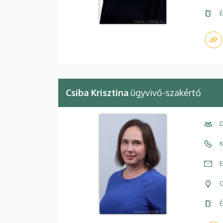
É
Csiba Krisztina
ügyvivő-szakértő
D
K
E
C
É