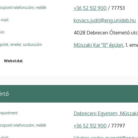
+36 52 512 900
/ 77753
özponti telefonszám, mellék
kovacs.judit@eng.unideb.hu
-mail
4028 Debrecen Ótemető utc
ím
Műszaki Kar "B" épület
, 1. em
pület, emelet, szobaszám
Weboldal
értő
Debreceni Egyetem, Műszaki 
epartment
+36 52 512 900
/ 77797
özponti telefonszám, mellék
lakatos.czako.zsanett@eng.
-mail