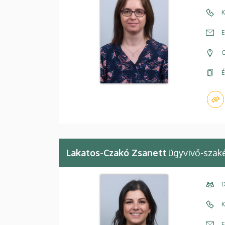
K
E
C
É
Lakatos-Czakó Zsanett
ügyvivő-szak
D
K
E