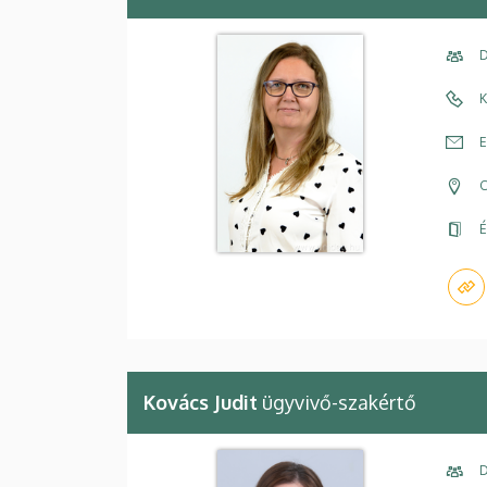
D
K
E
C
É
Kovács Judit
ügyvivő-szakértő
D