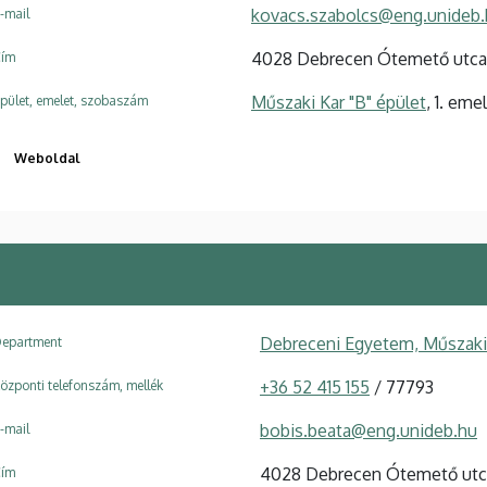
kovacs.szabolcs@eng.unideb.
-mail
4028 Debrecen Ótemető utca
ím
Műszaki Kar "B" épület
, 1. eme
pület, emelet, szobaszám
Weboldal
Debreceni Egyetem, Műszaki 
epartment
+36 52 415 155
/ 77793
özponti telefonszám, mellék
bobis.beata@eng.unideb.hu
-mail
4028 Debrecen Ótemető utc
ím