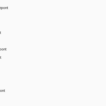
zpont
t
zpont
t
pont