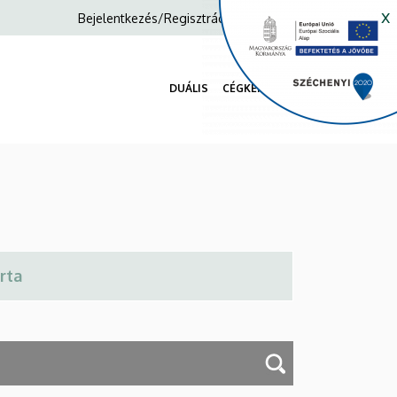
x
Anonim
Bejelentkezés/Regisztráció
Felhasználói
fiók
DUÁLIS
CÉGKERESŐ
menüje
Fő
navigáció