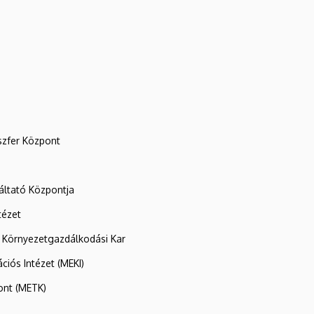
szfer Központ
ltató Központja
tézet
 Környezetgazdálkodási Kar
ációs Intézet (MEKI)
ont (METK)