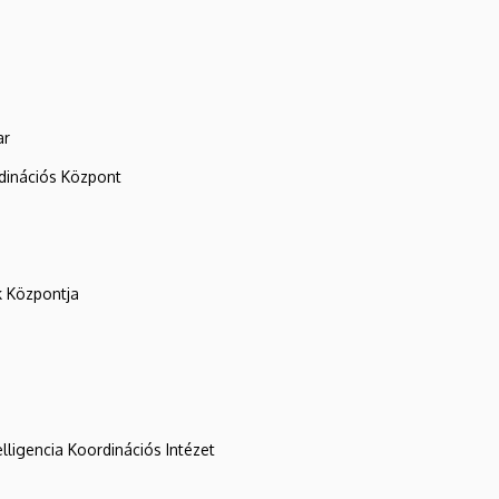
ar
rdinációs Központ
k Központja
lligencia Koordinációs Intézet