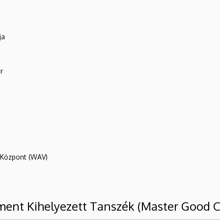
ja
r
R Központ (WAV)
ment Kihelyezett Tanszék (Master Good 