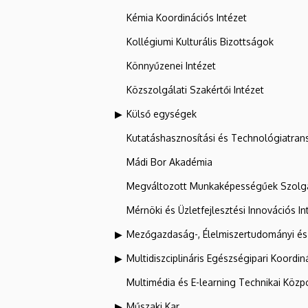
Kémia Koordinációs Intézet
Kollégiumi Kulturális Bizottságok
Könnyűzenei Intézet
Közszolgálati Szakértői Intézet
Külső egységek
Kutatáshasznosítási és Technológiatran
Mádi Bor Akadémia
Megváltozott Munkaképességűek Szolgá
Mérnöki és Üzletfejlesztési Innovációs In
Mezőgazdaság-, Élelmiszertudományi és
Multidiszciplináris Egészségipari Koordin
Multimédia és E-learning Technikai Közp
Műszaki Kar