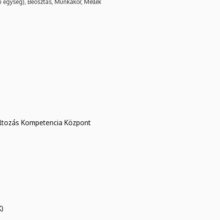
i egység), Beosztás, Munkakör, Mellék
változás Kompetencia Központ
K)