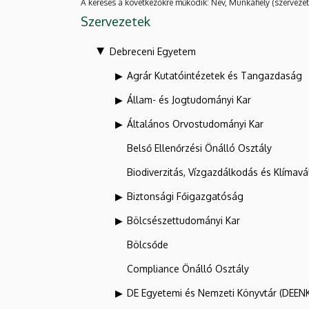
A keresés a következőkre működik: Név, Munkahely (szervezet
Szervezetek
Debreceni Egyetem
Agrár Kutatóintézetek és Tangazdaság
Állam- és Jogtudományi Kar
Általános Orvostudományi Kar
Belső Ellenőrzési Önálló Osztály
Biodiverzitás, Vízgazdálkodás és Klíma
Biztonsági Főigazgatóság
Bölcsészettudományi Kar
Bölcsőde
Compliance Önálló Osztály
DE Egyetemi és Nemzeti Könyvtár (DEEN