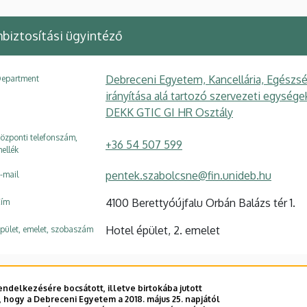
biztosítási ügyintéző
Debreceni Egyetem, Kancellária, Egészsé
epartment
irányítása alá tartozó szervezeti egysé
DEKK GTIC GI HR Osztály
özponti telefonszám,
+36 54 507 599
ellék
pentek.szabolcsne@fin.unideb.hu
-mail
4100 Berettyóújfalu Orbán Balázs tér 1.
ím
Hotel épület, 2. emelet
pület, emelet, szobaszám
ndelkezésére bocsátott, illetve birtokába jutott
 hogy a Debreceni Egyetem a 2018. május 25. napjától
E telefonkönyvében
|
Külső személyek rögzítése a DE te