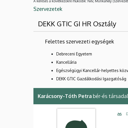
A keresés a következőkre működik: Név, Munkahely (szervezet
Szervezetek
DEKK GTIC GI HR Osztály
Felettes szervezeti egységek
Debreceni Egyetem
Kancellária
Egészségügyi Kancellár-helyettes közv
DEKK GTIC Gazdálkodási Igazgatóság
Karácsony-Tóth Petra
bér-és társada
D