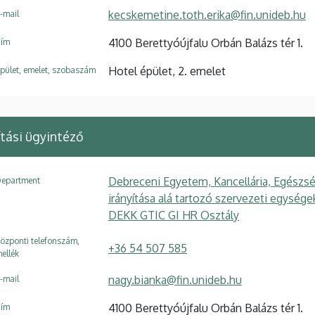
kecskemetine.toth.erika@fin.unideb.hu
-mail
4100 Berettyóújfalu Orbán Balázs tér 1.
ím
Hotel épület, 2. emelet
pület, emelet, szobaszám
tási ügyintéző
Debreceni Egyetem, Kancellária, Egészsé
epartment
irányítása alá tartozó szervezeti egysé
DEKK GTIC GI HR Osztály
özponti telefonszám,
+36 54 507 585
ellék
nagy.bianka@fin.unideb.hu
-mail
4100 Berettyóújfalu Orbán Balázs tér 1.
ím