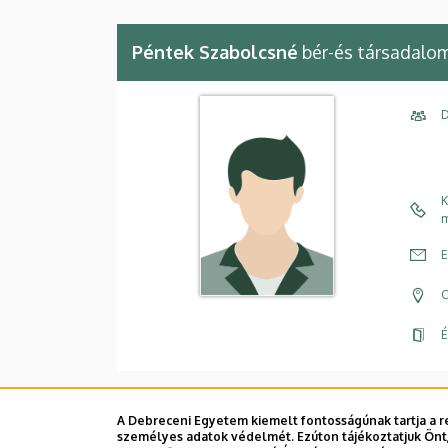
Péntek Szabolcsné
bér-és társadalom
D
K
m
E
C
É
A Debreceni Egyetem kiemelt fontosságúnak tartja a re
személyes adatok védelmét. Ezúton tájékoztatjuk Önt,
Dolgozói adatmódosítás igénylése a D