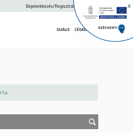
x
Anonim
Bejelentkezés/Regisztráció
Felhasználói
fiók
DUÁLIS
CÉGKERESŐ
menüje
Fő
navigáció