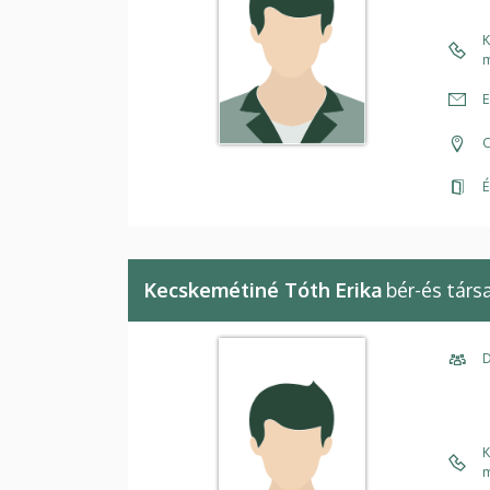
K
m
E
C
É
Kecskemétiné Tóth Erika
bér-és társ
D
K
m