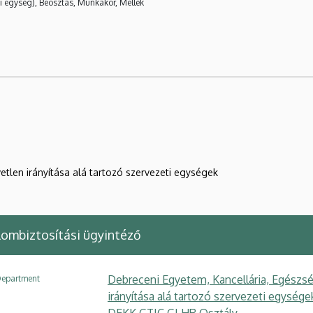
i egység), Beosztás, Munkakör, Mellék
etlen irányítása alá tartozó szervezeti egységek
lombiztosítási ügyintéző
Debreceni Egyetem, Kancellária, Egészsé
epartment
irányítása alá tartozó szervezeti egysé
DEKK GTIC GI HR Osztály