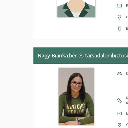
E
C
É
Nagy Bianka
bér-és társadalombiztosí
D
K
m
E
C