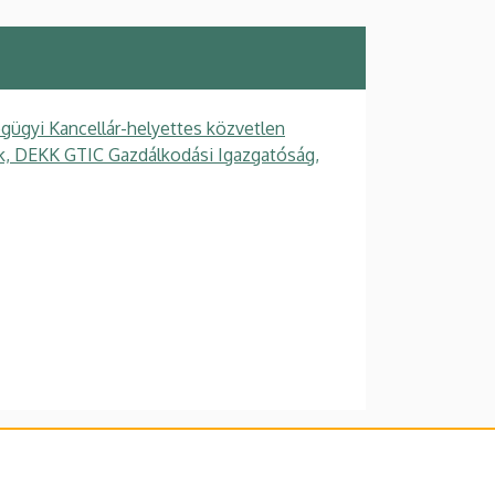
gügyi Kancellár-helyettes közvetlen
gek, DEKK GTIC Gazdálkodási Igazgatóság,
lefonkönyvében
|
Súgó
|
Hibabejelentés