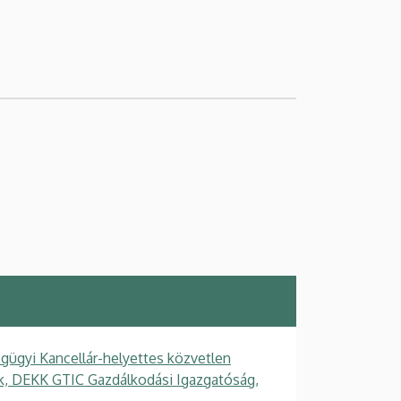
gügyi Kancellár-helyettes közvetlen
gek, DEKK GTIC Gazdálkodási Igazgatóság,