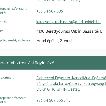
özponti telefonszám,
+36 54 507 585
ellék
karacsony-toth.petra@med.unideb.hu
-mail
4100 Berettyóújfalu Orbán Balázs tér 1.
ím
Hotel épület, 2. emelet
pület, emelet, szobaszám
adalombiztosítási ügyintéző
Debreceni Egyetem, Kancellária, Egészsé
epartment
irányítása alá tartozó szervezeti egysé
DEKK GTIC GI HR Osztály
özponti telefonszám,
+36 54 507 555
/ 115
ellék