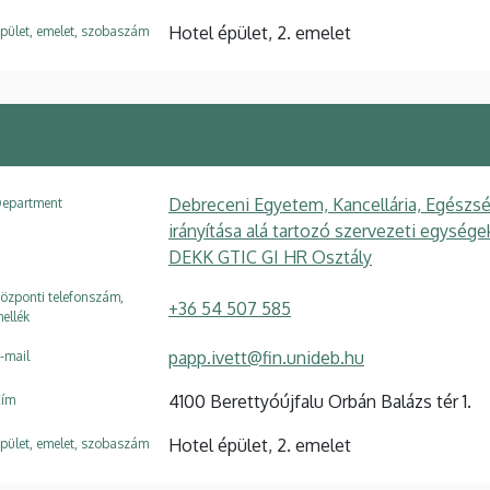
Hotel épület, 2. emelet
pület, emelet, szobaszám
Debreceni Egyetem, Kancellária, Egészsé
epartment
irányítása alá tartozó szervezeti egysé
DEKK GTIC GI HR Osztály
özponti telefonszám,
+36 54 507 585
ellék
papp.ivett@fin.unideb.hu
-mail
4100 Berettyóújfalu Orbán Balázs tér 1.
ím
Hotel épület, 2. emelet
pület, emelet, szobaszám