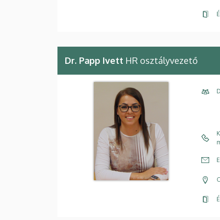
É
Dr. Papp Ivett
HR osztályvezető
D
K
m
E
C
É