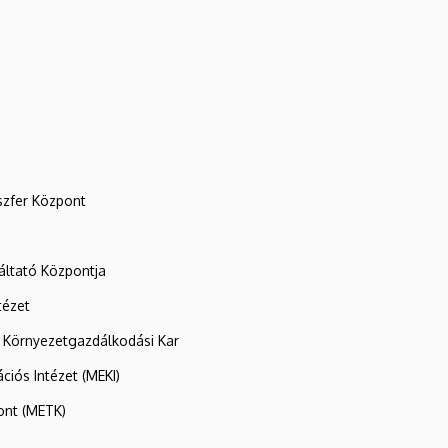
szfer Központ
ltató Központja
tézet
 Környezetgazdálkodási Kar
ációs Intézet (MEKI)
ont (METK)