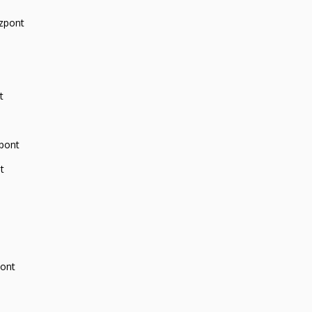
zpont
t
zpont
t
pont