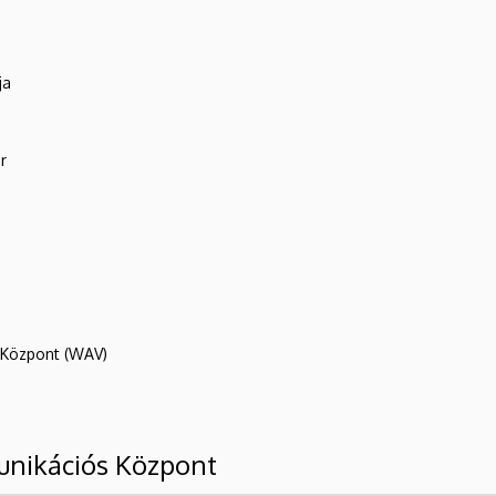
ja
r
R Központ (WAV)
unikációs Központ