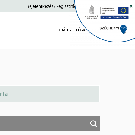
x
Anonim
Bejelentkezés/Regisztráció
Felhasználói
fiók
DUÁLIS
CÉGKERESŐ
menüje
Fő
navigáció