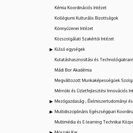
Kémia Koordinációs Intézet
Kollégiumi Kulturális Bizottságok
Könnyűzenei Intézet
Közszolgálati Szakértői Intézet
Külső egységek
Kutatáshasznosítási és Technológiatran
Mádi Bor Akadémia
Megváltozott Munkaképességűek Szolgá
Mérnöki és Üzletfejlesztési Innovációs In
Mezőgazdaság-, Élelmiszertudományi és
Multidiszciplináris Egészségipari Koordin
Multimédia és E-learning Technikai Közp
Műszaki Kar