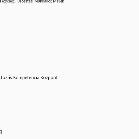
i egység), Beosztás, Munkakör, Mellék
változás Kompetencia Központ
K)