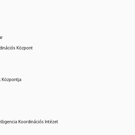
ar
rdinációs Központ
k Központja
lligencia Koordinációs Intézet