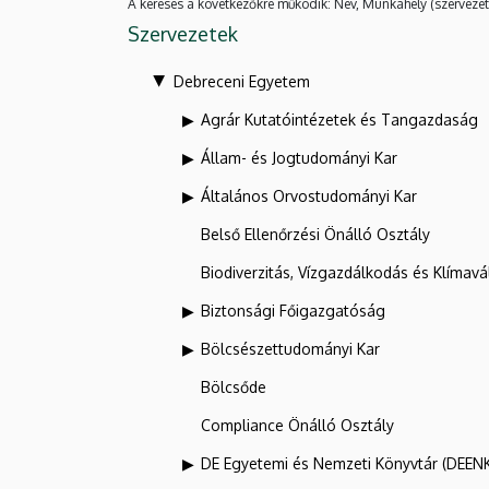
A keresés a következőkre működik: Név, Munkahely (szervezet
Szervezetek
Debreceni Egyetem
Agrár Kutatóintézetek és Tangazdaság
Állam- és Jogtudományi Kar
Általános Orvostudományi Kar
Belső Ellenőrzési Önálló Osztály
Biodiverzitás, Vízgazdálkodás és Klíma
Biztonsági Főigazgatóság
Bölcsészettudományi Kar
Bölcsőde
Compliance Önálló Osztály
DE Egyetemi és Nemzeti Könyvtár (DEEN