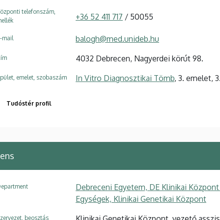
özponti telefonszám,
+36 52 411 717
/ 50055
ellék
balogh@med.unideb.hu
-mail
4032 Debrecen, Nagyerdei körút 98.
ím
In Vitro Diagnosztikai Tömb
, 3. emelet, 3
pület, emelet, szobaszám
Tudóstér profil
tens
Debreceni Egyetem, DE Klinikai Központ
epartment
Egységek, Klinikai Genetikai Központ
Klinikai Genetikai Központ, vezető asszi
zervezet, beosztás