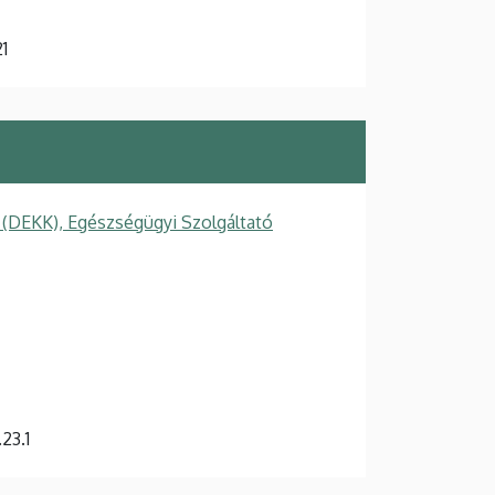
21
 (DEKK), Egészségügyi Szolgáltató
.23.1