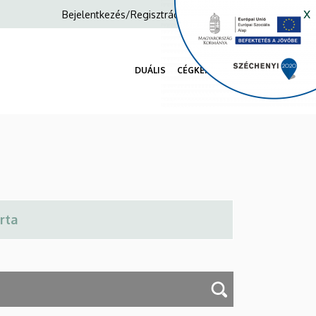
x
Anonim
Bejelentkezés/Regisztráció
Felhasználói
fiók
DUÁLIS
CÉGKERESŐ
menüje
Fő
navigáció