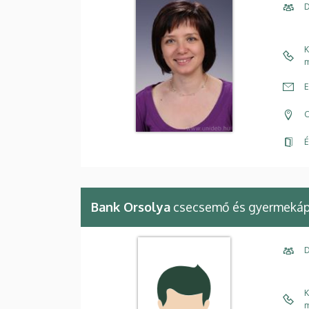
D
K
m
E
C
É
Bank Orsolya
csecsemő és gyermeká
D
K
m