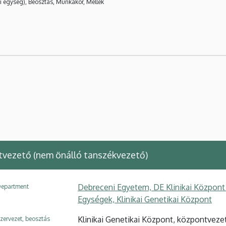
i egység), Beosztás, Munkakör, Mellék
vezető (nem önálló tanszékvezető)
Debreceni Egyetem, DE Klinikai Központ
epartment
Egységek, Klinikai Genetikai Központ
Klinikai Genetikai Központ, központveze
zervezet, beosztás