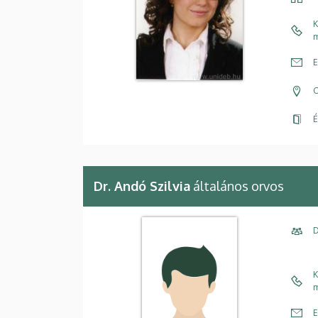
K
m
E
C
É
Dr. Andó Szilvia
általános orvos
D
K
m
E