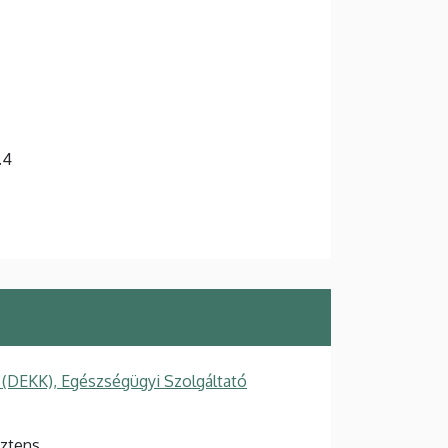
.4
 (DEKK), Egészségügyi Szolgáltató
sztens