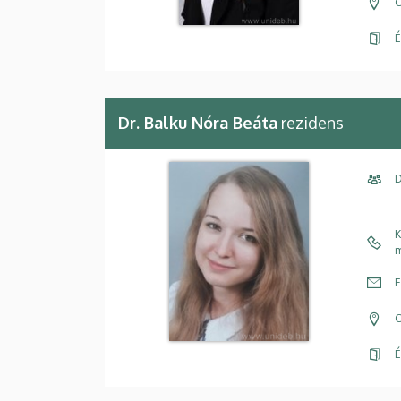
C
É
Dr. Balku Nóra Beáta
rezidens
D
K
m
E
C
É