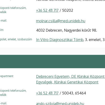
özponti telefonszám,
+36 52 411 717
/ 50202
ellék
molnar.csilla@med.unideb.hu
-mail
4032 Debrecen, Nagyerdei körút 98.
ím
In Vitro Diagnosztikai Tömb
, 3. emelet, 
pület, emelet, szobaszám
Debreceni Egyetem, DE Klinikai Központ
epartment
Egységek, Klinikai Genetikai Központ
özponti telefonszám,
+36 52 411 717
/ 50043, 65464
ellék
ando.szilvia@med.unideb.hu
-mail