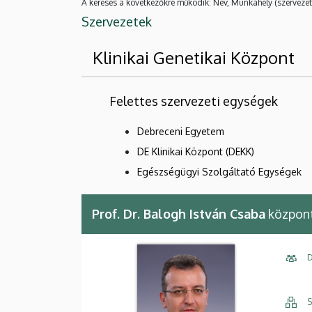
A keresés a következőkre működik: Név, Munkahely (szervezet
Szervezetek
Klinikai Genetikai Központ
Felettes szervezeti egységek
Debreceni Egyetem
DE Klinikai Központ (DEKK)
Egészségügyi Szolgáltató Egységek
Prof. Dr. Balogh István Csaba
központ
D
S