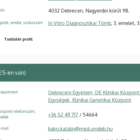
4032 Debrecen, Nagyerdei körút 98.
ím
In Vitro Diagnosztikai Tömb
, 3. emelet, 3
pület, emelet, szobaszám
Tudóstér profil
ES-en van)
Debreceni Egyetem, DE Klinikai Központ
epartment
Egységek, Klinikai Genetikai Központ
özponti telefonszám,
+36 52 411 717
/ 54664
ellék
bako.katalin@med.unideb.hu
-mail