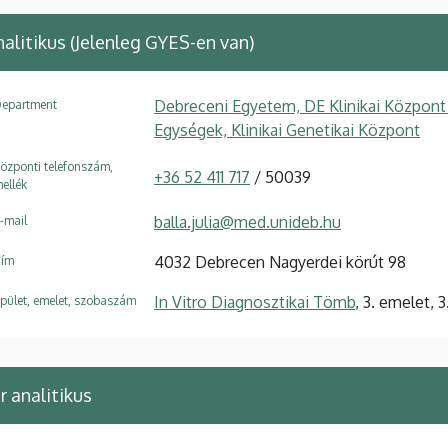
alitikus (Jelenleg GYES-en van)
Debreceni Egyetem, DE Klinikai Központ
epartment
Egységek, Klinikai Genetikai Központ
özponti telefonszám,
+36 52 411 717
/ 50039
ellék
balla.julia@med.unideb.hu
-mail
4032 Debrecen Nagyerdei körút 98
ím
In Vitro Diagnosztikai Tömb
, 3. emelet, 3
pület, emelet, szobaszám
 analitikus