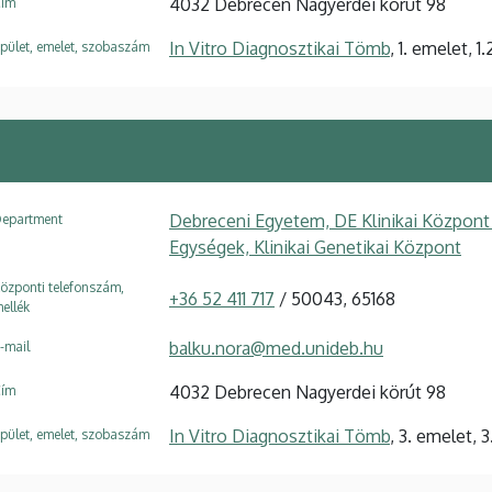
4032 Debrecen Nagyerdei körút 98
ím
In Vitro Diagnosztikai Tömb
, 1. emelet, 1.
pület, emelet, szobaszám
Debreceni Egyetem, DE Klinikai Központ
epartment
Egységek, Klinikai Genetikai Központ
özponti telefonszám,
+36 52 411 717
/ 50043, 65168
ellék
balku.nora@med.unideb.hu
-mail
4032 Debrecen Nagyerdei körút 98
ím
In Vitro Diagnosztikai Tömb
, 3. emelet, 3
pület, emelet, szobaszám