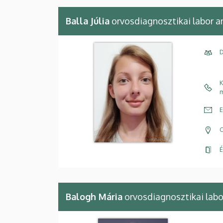
Balla Júlia
orvosdiagnosztikai labor an
D
K
m
E
C
É
Balogh Mária
orvosdiagnosztikai labor