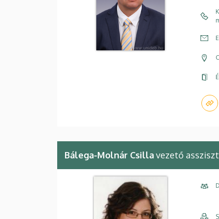
K
m
E
C
É
Bálega-Molnár Csilla
vezető asszisz
D
S