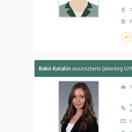
C
É
Bakó Katalin
asszisztens (Jelenleg GY
D
K
m
E