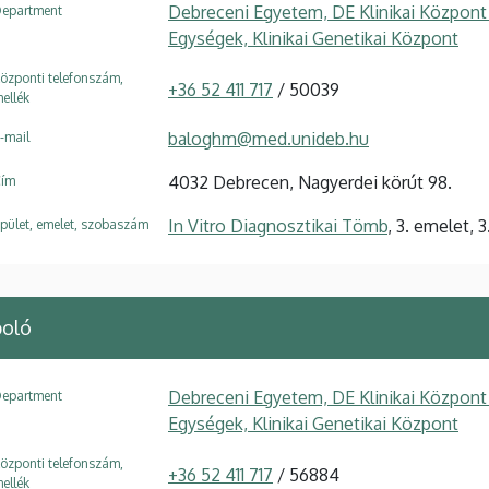
Debreceni Egyetem, DE Klinikai Központ
epartment
Egységek, Klinikai Genetikai Központ
özponti telefonszám,
+36 52 411 717
/ 50039
ellék
baloghm@med.unideb.hu
-mail
4032 Debrecen, Nagyerdei körút 98.
ím
In Vitro Diagnosztikai Tömb
, 3. emelet, 3
pület, emelet, szobaszám
poló
Debreceni Egyetem, DE Klinikai Központ
epartment
Egységek, Klinikai Genetikai Központ
özponti telefonszám,
+36 52 411 717
/ 56884
ellék