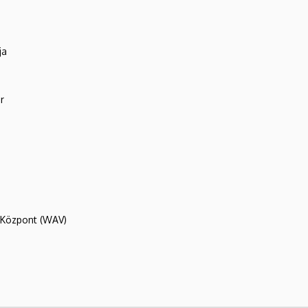
ja
r
R Központ (WAV)