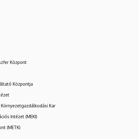
szfer Központ
ltató Központja
tézet
 Környezetgazdálkodási Kar
ációs Intézet (MEKI)
ont (METK)