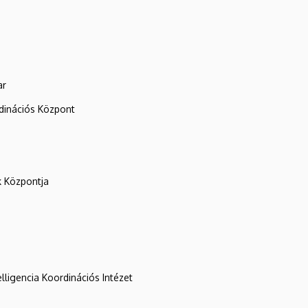
ar
rdinációs Központ
k Központja
lligencia Koordinációs Intézet