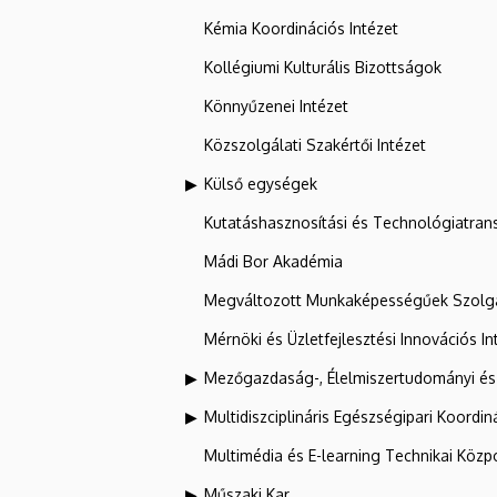
Kémia Koordinációs Intézet
Kollégiumi Kulturális Bizottságok
Könnyűzenei Intézet
Közszolgálati Szakértői Intézet
Külső egységek
Kutatáshasznosítási és Technológiatran
Mádi Bor Akadémia
Megváltozott Munkaképességűek Szolgá
Mérnöki és Üzletfejlesztési Innovációs In
Mezőgazdaság-, Élelmiszertudományi és
Multidiszciplináris Egészségipari Koordin
Multimédia és E-learning Technikai Közp
Műszaki Kar