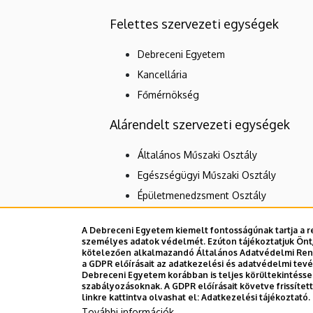
Felettes szervezeti egységek
Debreceni Egyetem
Kancellária
Főmérnökség
Alárendelt szervezeti egységek
Általános Műszaki Osztály
Egészségügyi Műszaki Osztály
Épületmenedzsment Osztály
A Debreceni Egyetem kiemelt fontosságúnak tartja a re
személyes adatok védelmét. Ezúton tájékoztatjuk Önt,
Dolgozói adatmódosítás igénylése a D
kötelezően alkalmazandó Általános Adatvédelmi Rende
a GDPR előírásait az adatkezelési és adatvédelmi tev
Debreceni Egyetem korábban is teljes körültekintéss
szabályozásoknak. A GDPR előírásait követve frissíte
linkre kattintva olvashat el:
Adatkezelési tájékoztató.
További információk