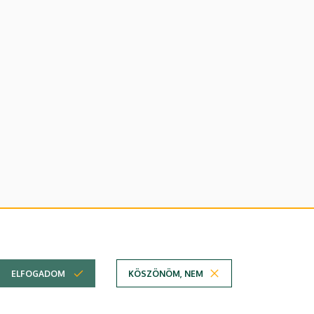
lefonkönyvében
|
Súgó
|
Hibabejelentés
ELFOGADOM
KÖSZÖNÖM, NEM