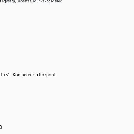
i egység), Beosztás, Munkakör, Mellék
változás Kompetencia Központ
K)