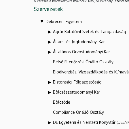
A keresés a következőkre működik: Név, Munkahely (szervezet
Szervezetek
Debreceni Egyetem
Agrár Kutatóintézetek és Tangazdaság
Állam- és Jogtudományi Kar
Általános Orvostudományi Kar
Belső Ellenőrzési Önálló Osztály
Biodiverzitás, Vízgazdálkodás és Klíma
Biztonsági Főigazgatóság
Bölcsészettudományi Kar
Bölcsőde
Compliance Önálló Osztály
DE Egyetemi és Nemzeti Könyvtár (DEEN