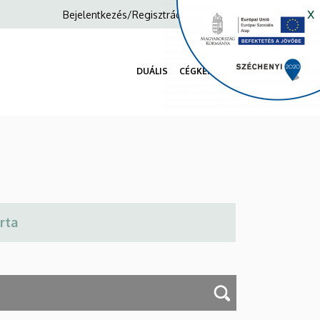
x
Anonim
Bejelentkezés/Regisztráció
Felhasználói
fiók
DUÁLIS
CÉGKERESŐ
menüje
Fő
navigáció