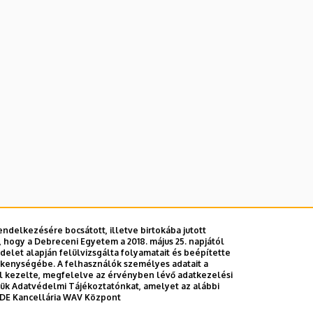
ndelkezésére bocsátott, illetve birtokába jutott
 hogy a Debreceni Egyetem a 2018. május 25. napjától
E telefonkönyvében
|
Külső személyek rögzítése a DE te
let alapján felülvizsgálta folyamatait és beépítette
ékenységébe. A felhasználók személyes adatait a
el kezelte, megfelelve az érvényben lévő adatkezelési
ttük Adatvédelmi Tájékoztatónkat, amelyet az alábbi
DE Kancellária WAV Központ