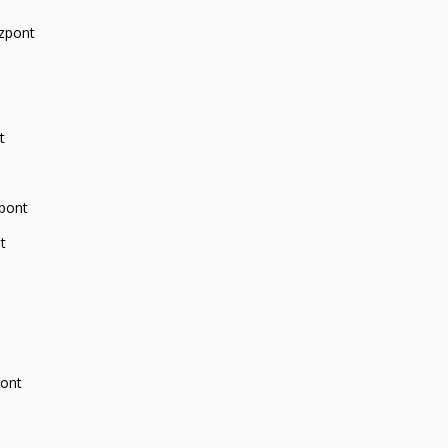
zpont
t
zpont
t
pont