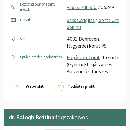
Központi telefonszám,
+36 52 411 600
/ 56249
mellék
baksa.brigitta@dental.uni
E-mail
deb.hu
4032 Debrecen,
Cím
Nagyerdei körút 98.
Fogászati Tömb
, 1. emelet
Épület, emelet, szobaszám
(Gyermekfogászati és
Prevenciós Tanszék)
Weboldal
Tudóstér profil
dr. Balogh Bettina
fogszakorvos