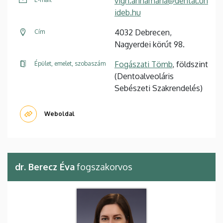
vigh.annamaria@dental.un
ideb.hu
4032 Debrecen,
Cím
Nagyerdei körút 98.
Fogászati Tömb
, földszint
Épület, emelet, szobaszám
(Dentoalveoláris
Sebészeti Szakrendelés)
Weboldal
dr. Berecz Éva
fogszakorvos