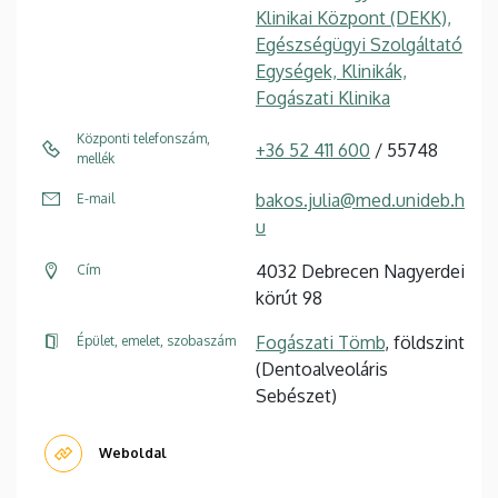
Klinikai Központ (DEKK),
Egészségügyi Szolgáltató
Egységek, Klinikák,
Fogászati Klinika
Központi telefonszám,
+36 52 411 600
/ 55748
mellék
bakos.julia@med.unideb.h
E-mail
u
4032 Debrecen Nagyerdei
Cím
körút 98
Fogászati Tömb
, földszint
Épület, emelet, szobaszám
(Dentoalveoláris
Sebészet)
Weboldal