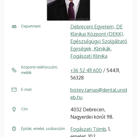
Debreceni Egyetem, DE
Department
Klinikai Központ (DEKK),
Egészségügyi Szolgáltató
Egységek, Klinikák,
Fogászati Klinika
Központi telefonszám,
+36 52 411 600
/ 54431,
mellék
56328
bistey.tamas@dental.unid
E-mail
eb.hu
4032 Debrecen,
Cím
Nagyerdei körút 98.
Fogászati Tömb
, 1.
Épület, emelet, szobaszám
emelet, 102