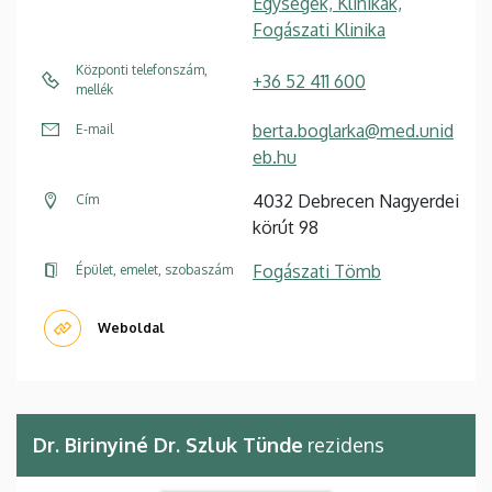
Egységek, Klinikák,
Fogászati Klinika
Központi telefonszám,
+36 52 411 600
mellék
berta.boglarka@med.unid
E-mail
eb.hu
4032 Debrecen Nagyerdei
Cím
körút 98
Fogászati Tömb
Épület, emelet, szobaszám
Weboldal
Dr. Birinyiné Dr. Szluk Tünde
rezidens