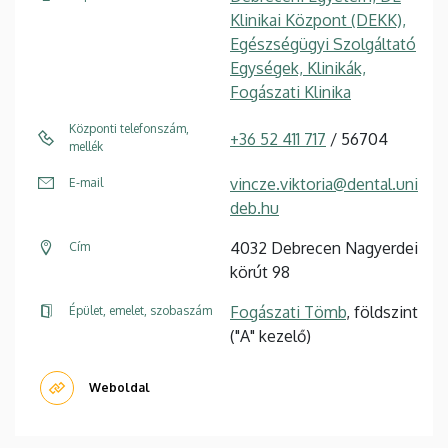
Klinikai Központ (DEKK),
Egészségügyi Szolgáltató
Egységek, Klinikák,
Fogászati Klinika
Központi telefonszám,
+36 52 411 717
/ 56704
mellék
vincze.viktoria@dental.uni
E-mail
deb.hu
4032 Debrecen Nagyerdei
Cím
körút 98
Fogászati Tömb
, földszint
Épület, emelet, szobaszám
("A" kezelő)
Weboldal