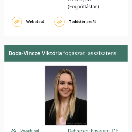
(Fogpótlástan)
Weboldal
Tudóstér profil
Boda-Vincze Viktória
fogászati asszisztens
Debreceni Egyetem, DE
Department