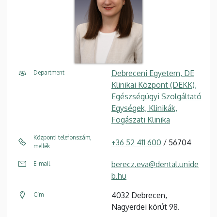
Debreceni Egyetem, DE
Department
Klinikai Központ (DEKK),
Egészségügyi Szolgáltató
Egységek, Klinikák,
Fogászati Klinika
Központi telefonszám,
+36 52 411 600
/ 56704
mellék
berecz.eva@dental.unide
E-mail
b.hu
4032 Debrecen,
Cím
Nagyerdei körút 98.