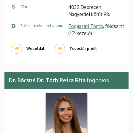
4032 Debrecen,
Cím
Nagyerdei körút 98.
Fogászati Tömb
, földszint
Épület, emelet, szobaszám
("E" kezelő)
Weboldal
Tudóstér profil
Dr. Bácsné Dr. Tóth Petra Rita
fogorvos