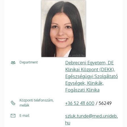
Debreceni Egyetem, DE
Department
Klinikai Központ (DEKK),
Egészségügyi Szolgáltató
Egységek, Klinikák,
Fogászati Klinika
Központi telefonszám,
+36 52 411 600
/ 56249
mellék
szluk.tunde@med.unideb.
E-mail
hu