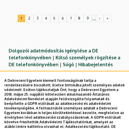
Oldalszámozás
…
1
2
3
4
5
6
7
8
9
›
»
Jelenlegi
Oldal
Oldal
Oldal
Oldal
Oldal
Oldal
Oldal
Oldal
Következő
Utolsó
oldal
oldal
oldal
Dolgozói adatmódosítás igénylése a DE
telefonkönyvében
|
Külső személyek rögzítése a
DE telefonkönyvében
|
Súgó
|
Hibabejelentés
A Debreceni Egyetem kiemelt fontosságúnak tartja a
rendelkezésére bocsátott, illetve birtokába jutott személyes adatok
védelmét. Ezúton tájékoztatjuk Önt, hogy a Debreceni Egyetem a
2018. május 25. napjától kötelezően alkalmazandó Általános
Adatvédelmi Rendelet alapján felülvizsgálta folyamatait és
beépítette a GDPR előírásait az adatkezelési és adatvédelmi
tevékenységébe. A felhasználók személyes adatait a Debreceni
Egyetem korábban is teljes körültekintéssel kezelte, megfelelve az
érvényben lévő adatkezelési szabályozásoknak. A GDPR előírásait
követve frissítettük Adatvédelmi Tájékoztatónkat, amelyet az
Adatvédelem
Adatvédelem
alábbi linkre kattintva olvashat el:
Adatkezelési tájékoztató.
DE