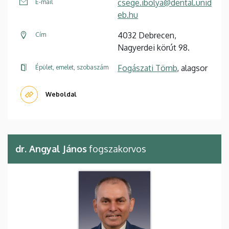
csege.ibolya@dental.unid
E-mail
eb.hu
4032 Debrecen,
Cím
Nagyerdei körút 98.
Fogászati Tömb
, alagsor
Épület, emelet, szobaszám
Weboldal
dr. Angyal János
fogszakorvos