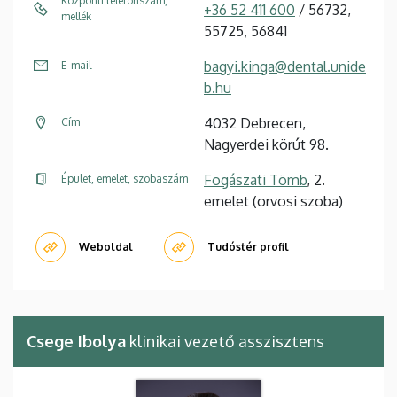
Központi telefonszám,
+36 52 411 600
/ 56732,
mellék
55725, 56841
bagyi.kinga@dental.unide
E-mail
b.hu
4032 Debrecen,
Cím
Nagyerdei körút 98.
Fogászati Tömb
, 2.
Épület, emelet, szobaszám
emelet (orvosi szoba)
Weboldal
Tudóstér profil
Csege Ibolya
klinikai vezető asszisztens