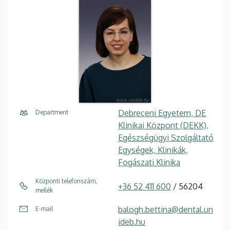
Debreceni Egyetem, DE
Department
Klinikai Központ (DEKK),
Egészségügyi Szolgáltató
Egységek, Klinikák,
Fogászati Klinika
Központi telefonszám,
+36 52 411 600
/ 56204
mellék
balogh.bettina@dental.un
E-mail
ideb.hu