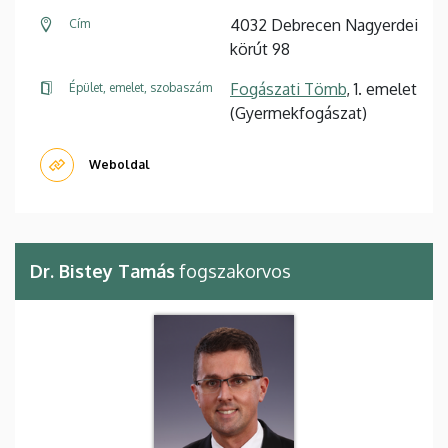
4032 Debrecen Nagyerdei
Cím
körút 98
Fogászati Tömb
, 1. emelet
Épület, emelet, szobaszám
(Gyermekfogászat)
Weboldal
Dr. Bistey Tamás
fogszakorvos