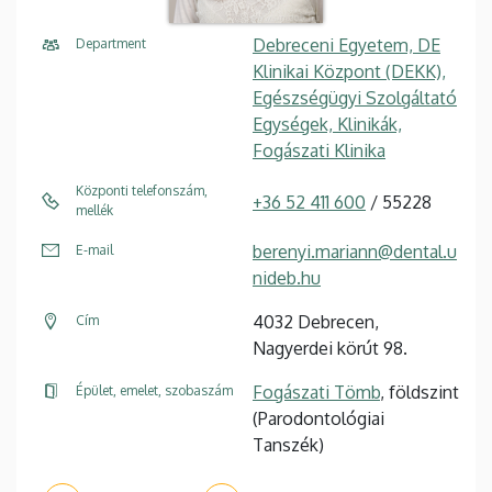
Debreceni Egyetem, DE
Department
Klinikai Központ (DEKK),
Egészségügyi Szolgáltató
Egységek, Klinikák,
Fogászati Klinika
Központi telefonszám,
+36 52 411 600
/ 55228
mellék
berenyi.mariann@dental.u
E-mail
nideb.hu
4032 Debrecen,
Cím
Nagyerdei körút 98.
Fogászati Tömb
, földszint
Épület, emelet, szobaszám
(Parodontológiai
Tanszék)