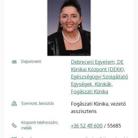
Debreceni Egyetem, DE
Department
Klinikai Központ (DEKK),
Egészségügyi Szolgáltató
Egységek, Klinikák,
Fogászati Klinika
Fogászati Klinika, vezető
Szervezet, beosztás
asszisztens
Központi telefonszám,
+36 52 411 600
/ 55685
mellék