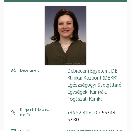
Debreceni Egyetem, DE
Department
Klinikai Központ (DEKK),
Egészségügyi Szolgáltató
Egységek, Klinikák,
Fogászati Klinika
Központi telefonszám,
+36 52 411 600
/ 55748,
mellék
57130
E-mail