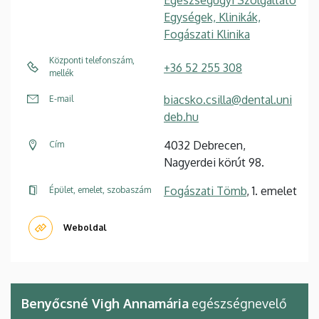
Egységek, Klinikák,
Fogászati Klinika
Központi telefonszám,
+36 52 255 308
mellék
biacsko.csilla@dental.uni
E-mail
deb.hu
4032 Debrecen,
Cím
Nagyerdei körút 98.
Fogászati Tömb
, 1. emelet
Épület, emelet, szobaszám
Weboldal
Benyőcsné Vigh Annamária
egészségnevelő