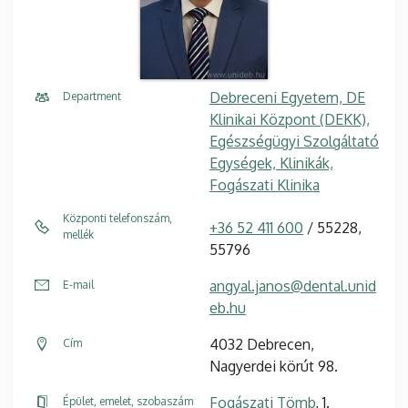
Debreceni Egyetem, DE
Department
Klinikai Központ (DEKK),
Egészségügyi Szolgáltató
Egységek, Klinikák,
Fogászati Klinika
Központi telefonszám,
+36 52 411 600
/ 55228,
mellék
55796
angyal.janos@dental.unid
E-mail
eb.hu
4032 Debrecen,
Cím
Nagyerdei körút 98.
Fogászati Tömb
, 1.
Épület, emelet, szobaszám