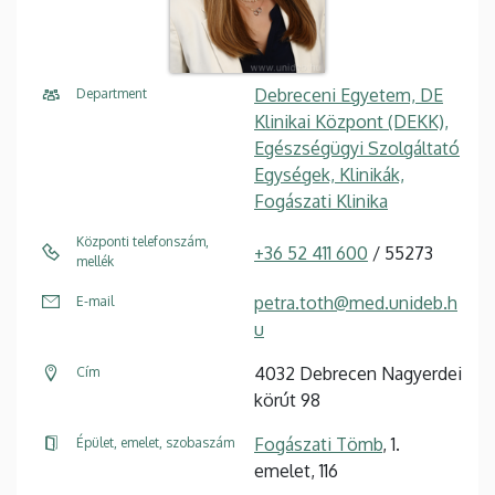
Debreceni Egyetem, DE
Department
Klinikai Központ (DEKK),
Egészségügyi Szolgáltató
Egységek, Klinikák,
Fogászati Klinika
Központi telefonszám,
+36 52 411 600
/ 55273
mellék
petra.toth@med.unideb.h
E-mail
u
4032 Debrecen Nagyerdei
Cím
körút 98
Fogászati Tömb
, 1.
Épület, emelet, szobaszám
emelet, 116