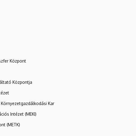
szfer Központ
ltató Központja
tézet
 Környezetgazdálkodási Kar
ációs Intézet (MEKI)
ont (METK)