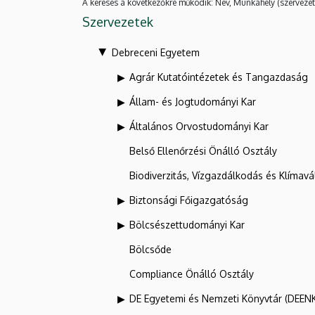
A keresés a következőkre működik: Név, Munkahely (szervezet
Szervezetek
Debreceni Egyetem
Agrár Kutatóintézetek és Tangazdaság
Állam- és Jogtudományi Kar
Általános Orvostudományi Kar
Belső Ellenőrzési Önálló Osztály
Biodiverzitás, Vízgazdálkodás és Klíma
Biztonsági Főigazgatóság
Bölcsészettudományi Kar
Bölcsőde
Compliance Önálló Osztály
DE Egyetemi és Nemzeti Könyvtár (DEEN