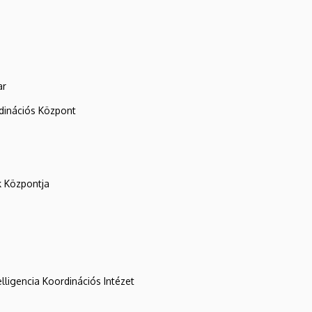
ar
rdinációs Központ
k Központja
lligencia Koordinációs Intézet