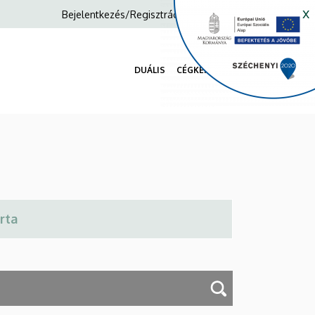
x
Anonim
Bejelentkezés/Regisztráció
Felhasználói
fiók
DUÁLIS
CÉGKERESŐ
menüje
Fő
navigáció