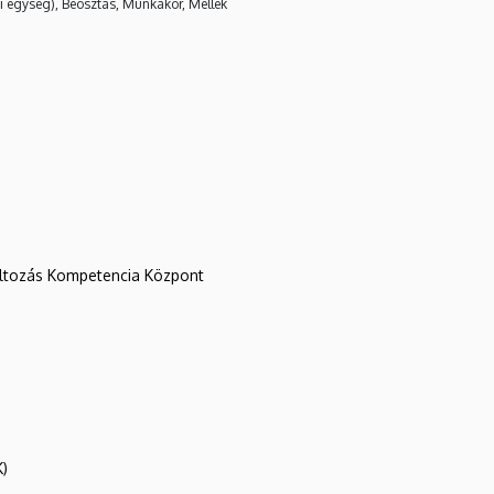
i egység), Beosztás, Munkakör, Mellék
változás Kompetencia Központ
K)