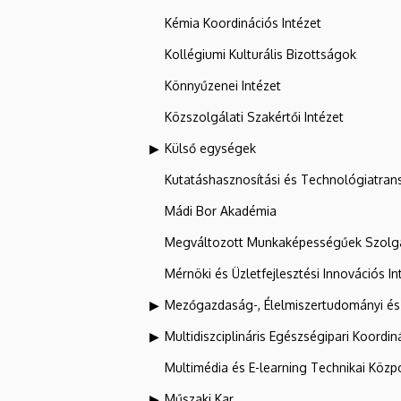
Kémia Koordinációs Intézet
Kollégiumi Kulturális Bizottságok
Könnyűzenei Intézet
Közszolgálati Szakértői Intézet
Külső egységek
Kutatáshasznosítási és Technológiatran
Mádi Bor Akadémia
Megváltozott Munkaképességűek Szolgá
Mérnöki és Üzletfejlesztési Innovációs In
Mezőgazdaság-, Élelmiszertudományi és
Multidiszciplináris Egészségipari Koordin
Multimédia és E-learning Technikai Közp
Műszaki Kar