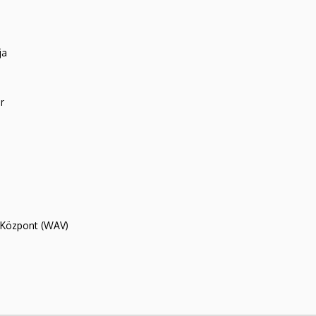
ja
r
R Központ (WAV)