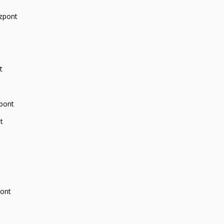
zpont
t
zpont
t
pont