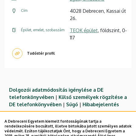
4028 Debrecen, Kassai út
Cím
26.
TEOK épület
, földszint, 0-
Épület, emelet, szobaszám
117
Tudóstér profil
Dolgozói adatmódosítás igénylése a DE
telefonkönyvében
|
Külső személyek rögzítése a
DE telefonkönyvében
|
Súgó
|
Hibabejelentés
A Debreceni Egyetem kiemelt fontosságúnak tartja a
rendelkezésére bocsátott, illetve birtokába jutott személyes adatok
védelmét. Ezúton tájékoztatjuk Önt, hogy a Debreceni Egyetem a
2018. május 25. napjától kötelezően alkalmazandó Általános