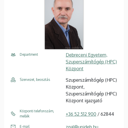
Debreceni Egyetem,
Department
Szuperszámítógép (HPC)
Központ
Szuperszámítógép (HPC)
Szervezet, beosztás
Központ,
Szuperszámítógép (HPC)
Központ igazgató
Központi telefonszám,
+36 52 512 900
/ 62844
mellék
zgal@unideb.hu
E-mail