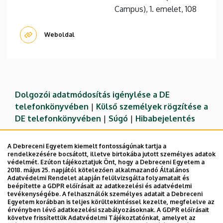
Campus), 1. emelet, 108
Weboldal
Dolgozói adatmódosítás igénylése a DE
telefonkönyvében
|
Külső személyek rögzítése a
DE telefonkönyvében
|
Súgó
|
Hibabejelentés
A Debreceni Egyetem kiemelt fontosságúnak tartja a
rendelkezésére bocsátott, illetve birtokába jutott személyes adatok
védelmét. Ezúton tájékoztatjuk Önt, hogy a Debreceni Egyetem a
2018. május 25. napjától kötelezően alkalmazandó Általános
Adatvédelmi Rendelet alapján felülvizsgálta folyamatait és
beépítette a GDPR előírásait az adatkezelési és adatvédelmi
tevékenységébe. A felhasználók személyes adatait a Debreceni
Egyetem korábban is teljes körültekintéssel kezelte, megfelelve az
érvényben lévő adatkezelési szabályozásoknak. A GDPR előírásait
követve frissítettük Adatvédelmi Tájékoztatónkat, amelyet az
Adatvédelem