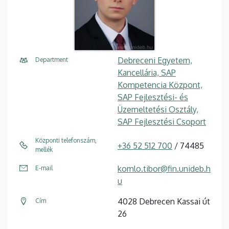
Debreceni Egyetem,
Department
Kancellária, SAP
Kompetencia Központ,
SAP Fejlesztési- és
Üzemeltetési Osztály,
SAP Fejlesztési Csoport
Központi telefonszám,
+36 52 512 700
/ 74485
mellék
komlo.tibor@fin.unideb.h
E-mail
u
4028 Debrecen Kassai út
Cím
26