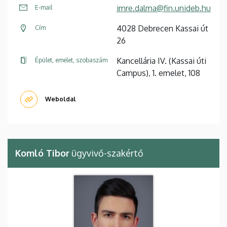
imre.dalma@fin.unideb.hu
E-mail
4028 Debrecen Kassai út
Cím
26
Kancellária IV. (Kassai úti
Épület, emelet, szobaszám
Campus), 1. emelet, 108
Weboldal
Komló Tibor
ügyvivő-szakértő