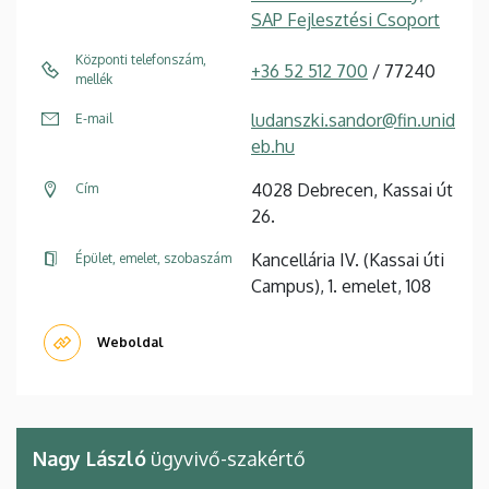
SAP Fejlesztési Csoport
Központi telefonszám,
+36 52 512 700
/ 77240
mellék
ludanszki.sandor@fin.unid
E-mail
eb.hu
4028 Debrecen, Kassai út
Cím
26.
Kancellária IV. (Kassai úti
Épület, emelet, szobaszám
Campus), 1. emelet, 108
Weboldal
Nagy László
ügyvivő-szakértő