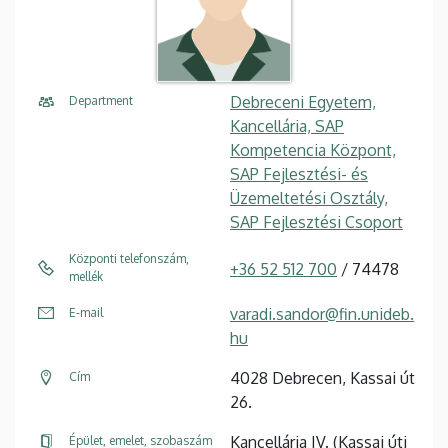
Debreceni Egyetem,
Department
Kancellária, SAP
Kompetencia Központ,
SAP Fejlesztési- és
Üzemeltetési Osztály,
SAP Fejlesztési Csoport
Központi telefonszám,
+36 52 512 700
/ 74478
mellék
varadi.sandor@fin.unideb.
E-mail
hu
4028 Debrecen, Kassai út
Cím
26.
Kancellária IV. (Kassai úti
Épület, emelet, szobaszám