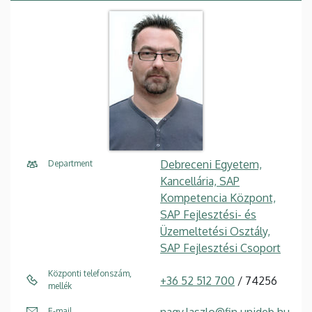
Debreceni Egyetem,
Department
Kancellária, SAP
Kompetencia Központ,
SAP Fejlesztési- és
Üzemeltetési Osztály,
SAP Fejlesztési Csoport
Központi telefonszám,
+36 52 512 700
/ 74256
mellék
nagy.laszlo@fin.unideb.hu
E-mail