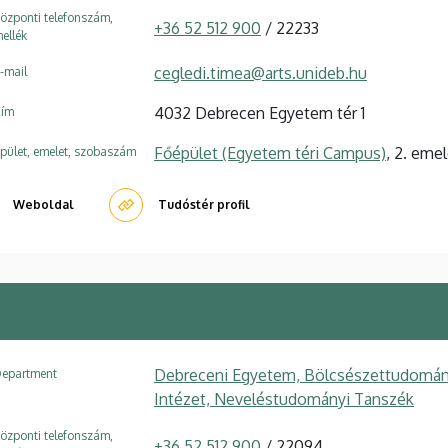
özponti telefonszám,
+36 52 512 900
/ 22233
ellék
cegledi.timea@arts.unideb.hu
-mail
4032 Debrecen Egyetem tér 1
ím
Főépület (Egyetem téri Campus)
, 2. emel
pület, emelet, szobaszám
Weboldal
Tudóstér profil
Debreceni Egyetem, Bölcsészettudomány
epartment
Intézet, Neveléstudományi Tanszék
özponti telefonszám,
+36 52 512 900
/ 22094