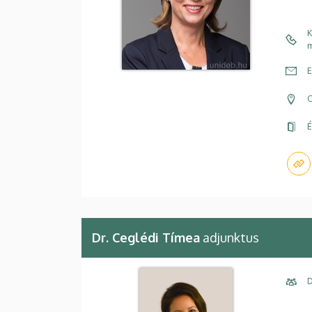
K
m
E
C
É
Dr. Ceglédi Tímea
adjunktus
D