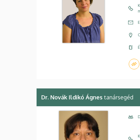
K
m
E
C
É
Dr. Novák Ildikó Ágnes
tanársegéd
D
K