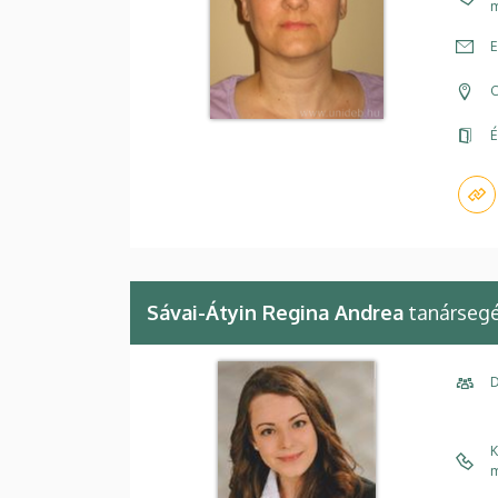
m
E
C
É
Sávai-Átyin Regina Andrea
tanárseg
D
K
m