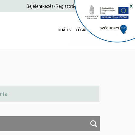
x
Anonim
Bejelentkezés/Regisztráció
Felhasználói
fiók
DUÁLIS
CÉGKERESŐ
menüje
Fő
navigáció