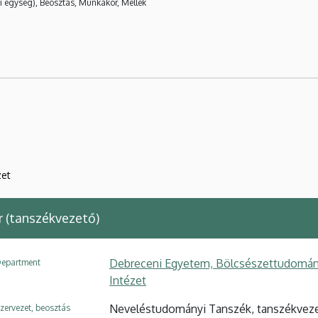
i egység), Beosztás, Munkakör, Mellék
zet
 (tanszékvezető)
Debreceni Egyetem, Bölcsészettudomány
epartment
Intézet
Neveléstudományi Tanszék, tanszékvez
zervezet, beosztás