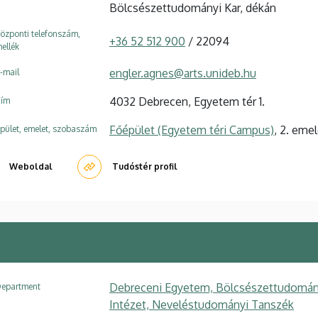
Bölcsészettudományi Kar, dékán
özponti telefonszám,
+36 52 512 900
/ 22094
ellék
engler.agnes@arts.unideb.hu
-mail
4032 Debrecen, Egyetem tér 1.
ím
Főépület (Egyetem téri Campus)
, 2. emel
pület, emelet, szobaszám
Weboldal
Tudóstér profil
Debreceni Egyetem, Bölcsészettudomány
epartment
Intézet, Neveléstudományi Tanszék