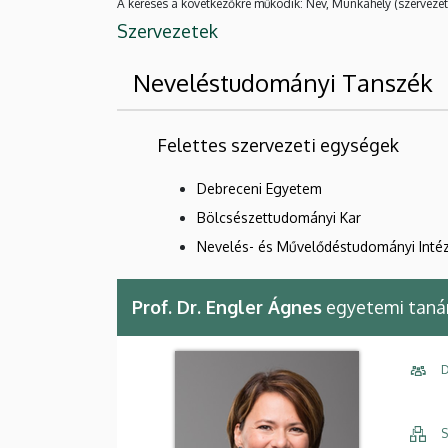
A keresés a következőkre működik: Név, Munkahely (szervezet
Szervezetek
Neveléstudományi Tanszék
Felettes szervezeti egységek
Debreceni Egyetem
Bölcsészettudományi Kar
Nevelés- és Művelődéstudományi Inté
Prof. Dr. Engler Ágnes
egyetemi tanár
D
S