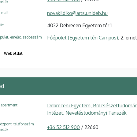
ellék
novakildiko@arts.unideb.hu
-mail
4032 Debrecen Egyetem tér 1
ím
Főépület (Egyetem téri Campus)
, 2. emel
pület, emelet, szobaszám
Weboldal
éd
Debreceni Egyetem, Bölcsészettudomány
epartment
Intézet, Neveléstudományi Tanszék
özponti telefonszám,
+36 52 512 900
/ 22660
ellék