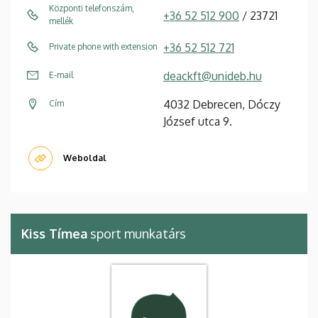
Központi telefonszám,
+36 52 512 900
/ 23721
mellék
+36 52 512 721
Private phone with extension
deackft@unideb.hu
E-mail
4032 Debrecen, Dóczy
Cím
József utca 9.
Weboldal
Kiss Tímea
sport munkatárs