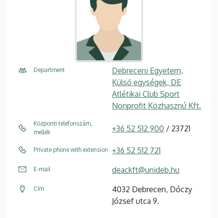
Debreceni Egyetem,
Department
Külső egységek, DE
Atlétikai Club Sport
Nonprofit Közhasznú Kft.
Központi telefonszám,
+36 52 512 900
/ 23721
mellék
+36 52 512 721
Private phone with extension
deackft@unideb.hu
E-mail
4032 Debrecen, Dóczy
Cím
József utca 9.