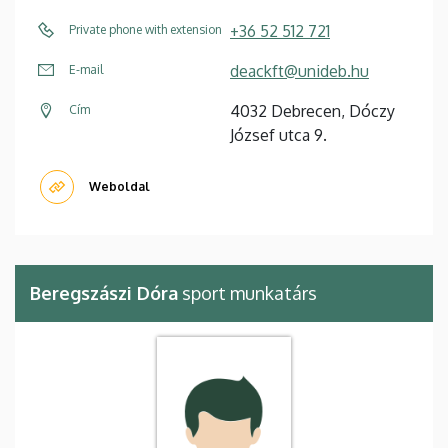
+36 52 512 721
Private phone with extension
deackft@unideb.hu
E-mail
4032 Debrecen, Dóczy
Cím
József utca 9.
Weboldal
Beregszászi Dóra
sport munkatárs