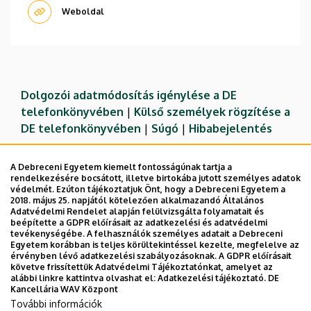
Weboldal
Dolgozói adatmódosítás igénylése a DE
telefonkönyvében
|
Külső személyek rögzítése a
DE telefonkönyvében
|
Súgó
|
Hibabejelentés
A Debreceni Egyetem kiemelt fontosságúnak tartja a
rendelkezésére bocsátott, illetve birtokába jutott személyes adatok
védelmét. Ezúton tájékoztatjuk Önt, hogy a Debreceni Egyetem a
2018. május 25. napjától kötelezően alkalmazandó Általános
Adatvédelmi Rendelet alapján felülvizsgálta folyamatait és
beépítette a GDPR előírásait az adatkezelési és adatvédelmi
tevékenységébe. A felhasználók személyes adatait a Debreceni
Egyetem korábban is teljes körültekintéssel kezelte, megfelelve az
érvényben lévő adatkezelési szabályozásoknak. A GDPR előírásait
követve frissítettük Adatvédelmi Tájékoztatónkat, amelyet az
Adatvédelem
Adatvédelem
alábbi linkre kattintva olvashat el:
Adatkezelési tájékoztató.
DE
Kancellária WAV Központ
Technikai információk
További információk