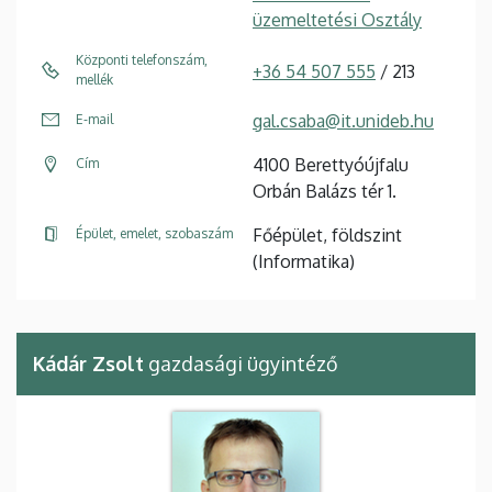
üzemeltetési Osztály
Központi telefonszám,
+36 54 507 555
/ 213
mellék
gal.csaba@it.unideb.hu
E-mail
4100 Berettyóújfalu
Cím
Orbán Balázs tér 1.
Főépület, földszint
Épület, emelet, szobaszám
(Informatika)
Kádár Zsolt
gazdasági ügyintéző