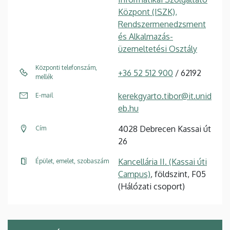
Központ (ISZK),
Rendszermenedzsment
és Alkalmazás-
üzemeltetési Osztály
Központi telefonszám,
+36 52 512 900
/ 62192
mellék
kerekgyarto.tibor@it.unid
E-mail
eb.hu
4028 Debrecen Kassai út
Cím
26
Kancellária II. (Kassai úti
Épület, emelet, szobaszám
Campus)
, földszint, F05
(Hálózati csoport)