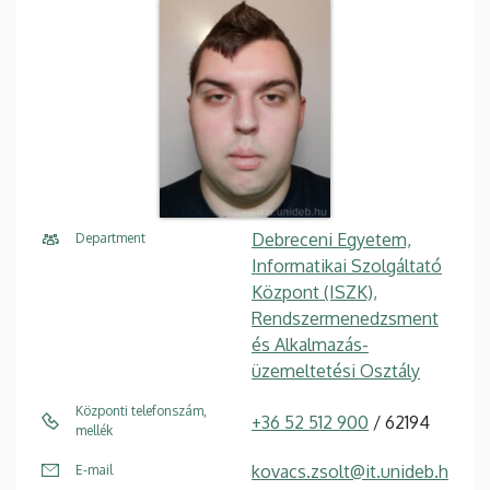
Debreceni Egyetem,
Department
Informatikai Szolgáltató
Központ (ISZK),
Rendszermenedzsment
és Alkalmazás-
üzemeltetési Osztály
Központi telefonszám,
+36 52 512 900
/ 62194
mellék
kovacs.zsolt@it.unideb.h
E-mail