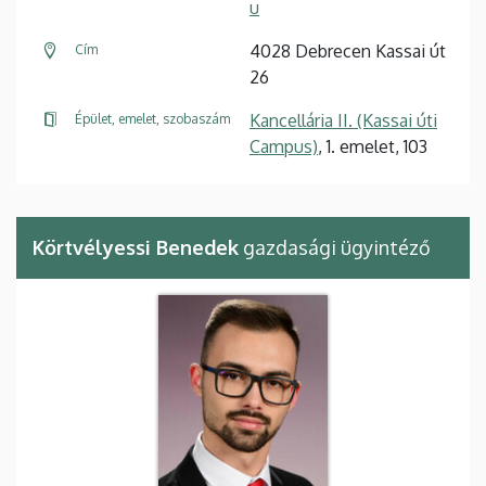
u
4028 Debrecen Kassai út
Cím
26
Kancellária II. (Kassai úti
Épület, emelet, szobaszám
Campus)
, 1. emelet, 103
Körtvélyessi Benedek
gazdasági ügyintéző