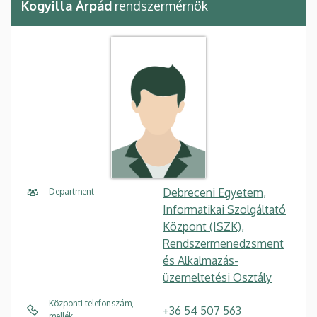
Kogyilla Árpád
rendszermérnök
Debreceni Egyetem,
Department
Informatikai Szolgáltató
Központ (ISZK),
Rendszermenedzsment
és Alkalmazás-
üzemeltetési Osztály
Központi telefonszám,
+36 54 507 563
mellék