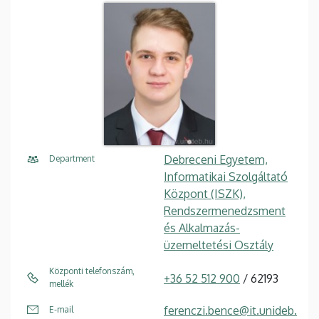
Debreceni Egyetem,
Department
Informatikai Szolgáltató
Központ (ISZK),
Rendszermenedzsment
és Alkalmazás-
üzemeltetési Osztály
Központi telefonszám,
+36 52 512 900
/ 62193
mellék
ferenczi.bence@it.unideb.
E-mail