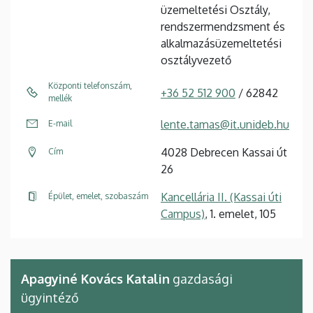
üzemeltetési Osztály,
rendszermendzsment és
alkalmazásüzemeltetési
osztályvezető
Központi telefonszám,
+36 52 512 900
/ 62842
mellék
lente.tamas@it.unideb.hu
E-mail
4028 Debrecen Kassai út
Cím
26
Kancellária II. (Kassai úti
Épület, emelet, szobaszám
Campus)
, 1. emelet, 105
Apagyiné Kovács Katalin
gazdasági
ügyintéző