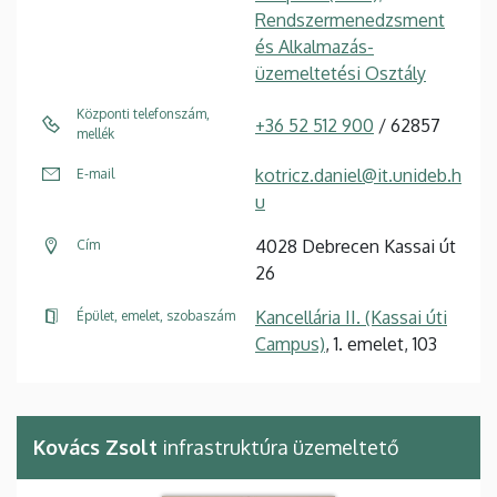
Rendszermenedzsment
és Alkalmazás-
üzemeltetési Osztály
Központi telefonszám,
+36 52 512 900
/ 62857
mellék
kotricz.daniel@it.unideb.h
E-mail
u
4028 Debrecen Kassai út
Cím
26
Kancellária II. (Kassai úti
Épület, emelet, szobaszám
Campus)
, 1. emelet, 103
Kovács Zsolt
infrastruktúra üzemeltető