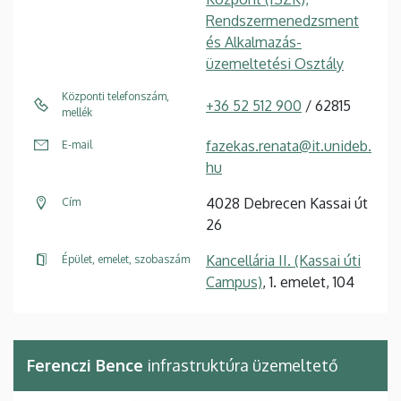
Rendszermenedzsment
és Alkalmazás-
üzemeltetési Osztály
Központi telefonszám,
+36 52 512 900
/ 62815
mellék
fazekas.renata@it.unideb.
E-mail
hu
4028 Debrecen Kassai út
Cím
26
Kancellária II. (Kassai úti
Épület, emelet, szobaszám
Campus)
, 1. emelet, 104
Ferenczi Bence
infrastruktúra üzemeltető