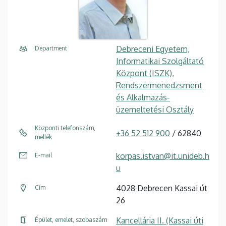
Debreceni Egyetem,
Department
Informatikai Szolgáltató
Központ (ISZK),
Rendszermenedzsment
és Alkalmazás-
üzemeltetési Osztály
Központi telefonszám,
+36 52 512 900
/ 62840
mellék
korpas.istvan@it.unideb.h
E-mail
u
4028 Debrecen Kassai út
Cím
26
Kancellária II. (Kassai úti
Épület, emelet, szobaszám