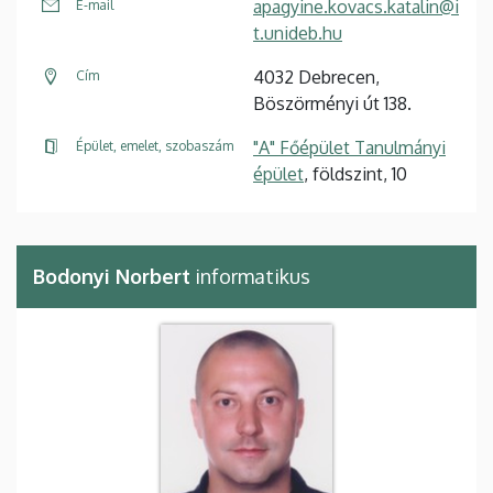
apagyine.kovacs.katalin@i
E-mail
t.unideb.hu
4032 Debrecen,
Cím
Böszörményi út 138.
"A" Főépület Tanulmányi
Épület, emelet, szobaszám
épület
, földszint, 10
Bodonyi Norbert
informatikus