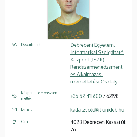
Debreceni Egyetem,
Department
Informatikai Szolgáltató
Központ (ISZK),
Rendszermenedzsment
és Alkalmazás-
üzemeltetési Osztály
Központi telefonszám,
+36 52 411 600
/ 62198
mellék
kadar.zsolt@it.unideb.hu
E-mail
4028 Debrecen Kassai út
Cím
26