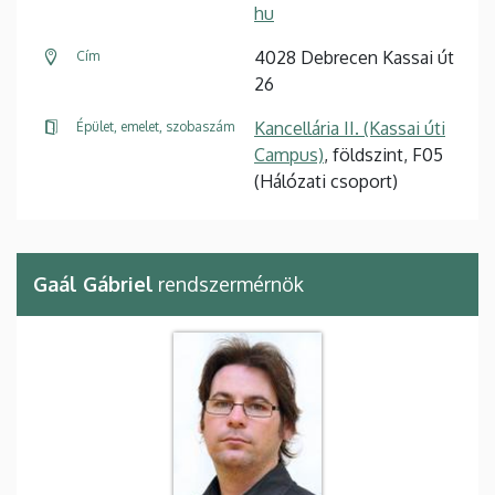
hu
4028 Debrecen Kassai út
Cím
26
Kancellária II. (Kassai úti
Épület, emelet, szobaszám
Campus)
, földszint, F05
(Hálózati csoport)
Gaál Gábriel
rendszermérnök