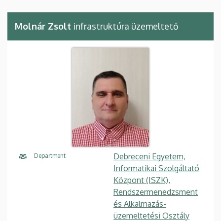
Molnár Zsolt
infrastruktúra üzemeltető
Debreceni Egyetem,
Department
Informatikai Szolgáltató
Központ (ISZK),
Rendszermenedzsment
és Alkalmazás-
üzemeltetési Osztály