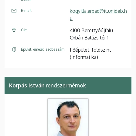
kogyilla.arpad@it.unideb.h
E-mail
u
4100 Berettyóújfalu
Cím
Orbán Balázs tér 1.
Főépület, földszint
Épület, emelet, szobaszám
(Informatika)
Korpás István
rendszermérnök