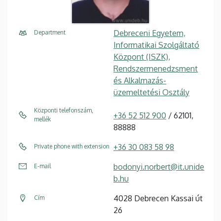
Debreceni Egyetem,
Department
Informatikai Szolgáltató
Központ (ISZK),
Rendszermenedzsment
és Alkalmazás-
üzemeltetési Osztály
Központi telefonszám,
+36 52 512 900
/ 62101,
mellék
88888
+36 30 083 58 98
Private phone with extension
bodonyi.norbert@it.unide
E-mail
b.hu
4028 Debrecen Kassai út
Cím
26