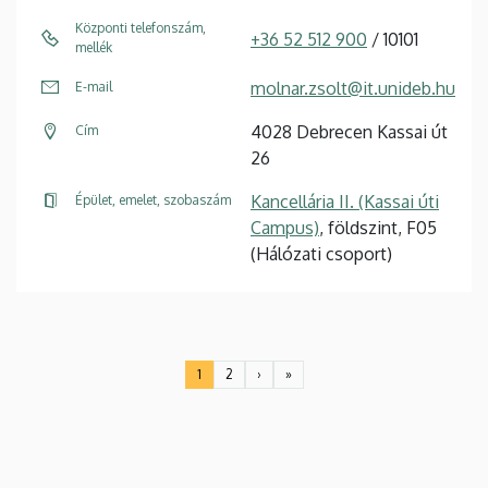
Központi telefonszám,
+36 52 512 900
/ 10101
mellék
molnar.zsolt@it.unideb.hu
E-mail
4028 Debrecen Kassai út
Cím
26
Kancellária II. (Kassai úti
Épület, emelet, szobaszám
Campus)
, földszint, F05
(Hálózati csoport)
Oldalszámozás
1
2
›
»
Jelenlegi
Oldal
Következő
Utolsó
oldal
oldal
oldal