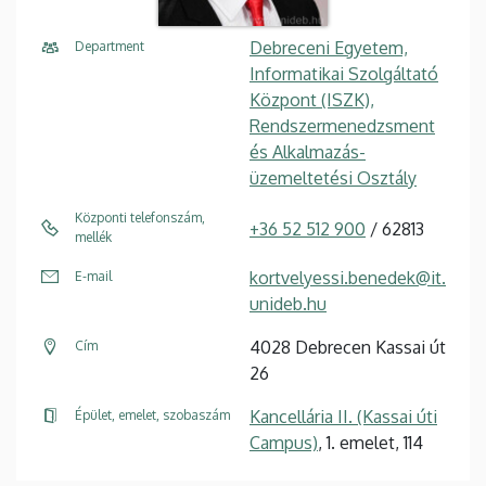
Debreceni Egyetem,
Department
Informatikai Szolgáltató
Központ (ISZK),
Rendszermenedzsment
és Alkalmazás-
üzemeltetési Osztály
Központi telefonszám,
+36 52 512 900
/ 62813
mellék
kortvelyessi.benedek@it.
E-mail
unideb.hu
4028 Debrecen Kassai út
Cím
26
Kancellária II. (Kassai úti
Épület, emelet, szobaszám
Campus)
, 1. emelet, 114