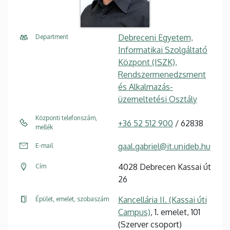
Debreceni Egyetem,
Department
Informatikai Szolgáltató
Központ (ISZK),
Rendszermenedzsment
és Alkalmazás-
üzemeltetési Osztály
Központi telefonszám,
+36 52 512 900
/ 62838
mellék
gaal.gabriel@it.unideb.hu
E-mail
4028 Debrecen Kassai út
Cím
26
Kancellária II. (Kassai úti
Épület, emelet, szobaszám
Campus)
, 1. emelet, 101
(Szerver csoport)