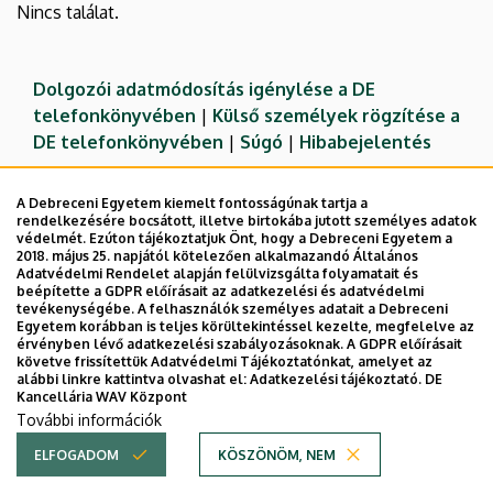
Nincs találat.
Dolgozói adatmódosítás igénylése a DE
telefonkönyvében
|
Külső személyek rögzítése a
DE telefonkönyvében
|
Súgó
|
Hibabejelentés
A Debreceni Egyetem kiemelt fontosságúnak tartja a
rendelkezésére bocsátott, illetve birtokába jutott személyes adatok
védelmét. Ezúton tájékoztatjuk Önt, hogy a Debreceni Egyetem a
2018. május 25. napjától kötelezően alkalmazandó Általános
Adatvédelmi Rendelet alapján felülvizsgálta folyamatait és
beépítette a GDPR előírásait az adatkezelési és adatvédelmi
tevékenységébe. A felhasználók személyes adatait a Debreceni
Egyetem korábban is teljes körültekintéssel kezelte, megfelelve az
érvényben lévő adatkezelési szabályozásoknak. A GDPR előírásait
követve frissítettük Adatvédelmi Tájékoztatónkat, amelyet az
Adatvédelem
Adatvédelem
alábbi linkre kattintva olvashat el:
Adatkezelési tájékoztató.
DE
Kancellária WAV Központ
Technikai információk
További információk
ELFOGADOM
KÖSZÖNÖM, NEM
Copyright © 2026 Unideb