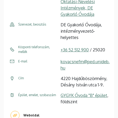
Oktatási-Nevelési
Intézmények, DE
Gyakorló Óvodája
DE Gyakorló Óvodája,
Szervezet, beosztás
intézményvezető-
helyettes
Központi telefonszám,
+36 52 512 900
/ 25020
mellék
kovacsnefm@ped.unideb.
E-mail
hu
4220 Hajdúböszörmény,
Cím
Désány István utca 1-9.
GYGYK Óvoda "B" épület
,
Épület, emelet, szobaszám
földszint
Weboldal