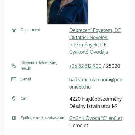
Debreceni Egyetem, DE
Department
Oktatási-Nevelési
Intézmények, DE
Gyakorló Óvodája
Központi telefonszám,
+36 52 512 900
/ 25020
mellék
hartstein.olah.nora@ped.
E-mail
unideb.hu
4220 Hajdúböszörmény
Cím
Désány István utca 1-9
GYGYK Óvoda "C" épület
,
Épület, emelet, szobaszám
1. emelet