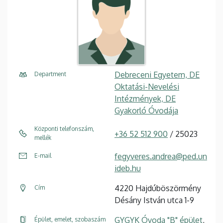
Debreceni Egyetem, DE
Department
Oktatási-Nevelési
Intézmények, DE
Gyakorló Óvodája
Központi telefonszám,
+36 52 512 900
/ 25023
mellék
fegyveres.andrea@ped.un
E-mail
ideb.hu
4220 Hajdúböszörmény
Cím
Désány István utca 1-9
GYGYK Óvoda "B" épület
,
Épület, emelet, szobaszám