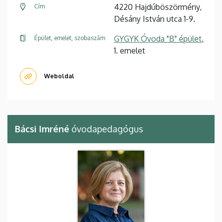
4220 Hajdúböszörmény,
Cím
Désány István utca 1-9.
GYGYK Óvoda "B" épület
,
Épület, emelet, szobaszám
1. emelet
Weboldal
Bácsi Imréné
óvodapedagógus