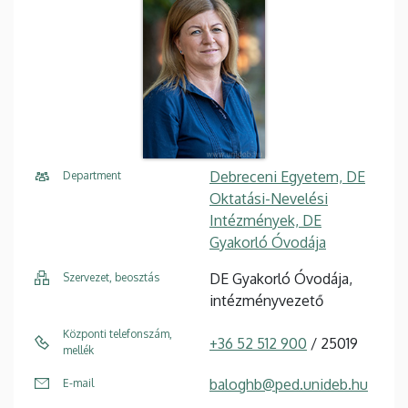
Debreceni Egyetem, DE
Department
Oktatási-Nevelési
Intézmények, DE
Gyakorló Óvodája
DE Gyakorló Óvodája,
Szervezet, beosztás
intézményvezető
Központi telefonszám,
+36 52 512 900
/ 25019
mellék
baloghb@ped.unideb.hu
E-mail