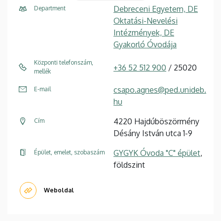
Debreceni Egyetem, DE
Department
Oktatási-Nevelési
Intézmények, DE
Gyakorló Óvodája
Központi telefonszám,
+36 52 512 900
/ 25020
mellék
csapo.agnes@ped.unideb.
E-mail
hu
4220 Hajdúböszörmény
Cím
Désány István utca 1-9
GYGYK Óvoda "C" épület
,
Épület, emelet, szobaszám
földszint
Weboldal