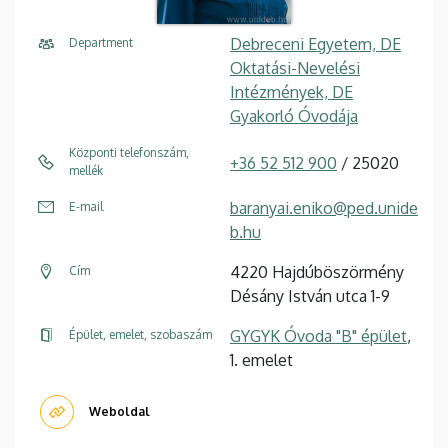
Debreceni Egyetem, DE
Department
Oktatási-Nevelési
Intézmények, DE
Gyakorló Óvodája
Központi telefonszám,
+36 52 512 900
/ 25020
mellék
baranyai.eniko@ped.unide
E-mail
b.hu
4220 Hajdúböszörmény
Cím
Désány István utca 1-9
GYGYK Óvoda "B" épület
,
Épület, emelet, szobaszám
1. emelet
Weboldal