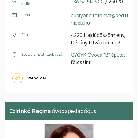
+36 52 512 900
/ 25020
mellék
buglyone.toth.eva@ped.u
E-mail
nideb.hu
4220 Hajdúböszörmény,
Cím
Désány István utca 1-9.
GYGYK Óvoda "B" épület
,
Épület, emelet, szobaszám
földszint
Weboldal
Czirinkó Regina
óvodapedagógus