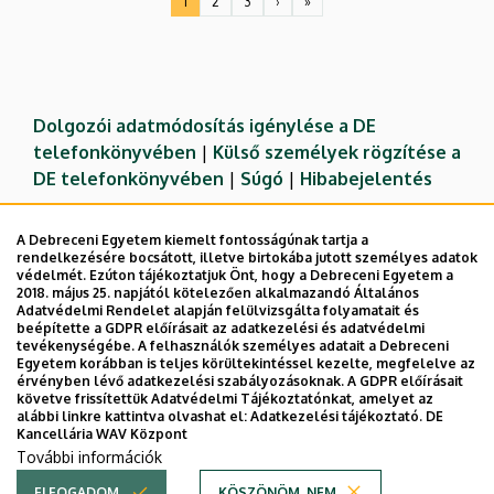
1
2
3
›
»
Jelenlegi
Oldal
Oldal
Következő
Utolsó
oldal
oldal
oldal
Dolgozói adatmódosítás igénylése a DE
telefonkönyvében
|
Külső személyek rögzítése a
DE telefonkönyvében
|
Súgó
|
Hibabejelentés
A Debreceni Egyetem kiemelt fontosságúnak tartja a
rendelkezésére bocsátott, illetve birtokába jutott személyes adatok
védelmét. Ezúton tájékoztatjuk Önt, hogy a Debreceni Egyetem a
2018. május 25. napjától kötelezően alkalmazandó Általános
Adatvédelmi Rendelet alapján felülvizsgálta folyamatait és
beépítette a GDPR előírásait az adatkezelési és adatvédelmi
tevékenységébe. A felhasználók személyes adatait a Debreceni
Egyetem korábban is teljes körültekintéssel kezelte, megfelelve az
érvényben lévő adatkezelési szabályozásoknak. A GDPR előírásait
követve frissítettük Adatvédelmi Tájékoztatónkat, amelyet az
Adatvédelem
Adatvédelem
alábbi linkre kattintva olvashat el:
Adatkezelési tájékoztató.
DE
Kancellária WAV Központ
Technikai információk
További információk
ELFOGADOM
KÖSZÖNÖM, NEM