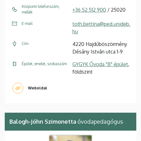
Központi telefonszám,
+36 52 512 900
/ 25020
mellék
toth.bettina@ped.unideb.
E-mail
hu
4220 Hajdúböszörmény
Cím
Désány István utca 1-9
GYGYK Óvoda "B" épület
,
Épület, emelet, szobaszám
földszint
Weboldal
Balogh-Jóhn Szimonetta
óvodapedagógus