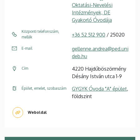
Oktatási-Nevelési
Intézmények, DE
Gyakorló Óvodája
Központi telefonszám,
+36 52 512 900
/ 25020
mellék
gellenne.andrea@ped.uni
E-mail
deb.hu
4220 Hajdúböszörmény
Cím
Désány István utca 1-9
GYGYK Óvoda "A" épület
,
Épület, emelet, szobaszám
földszint
Weboldal