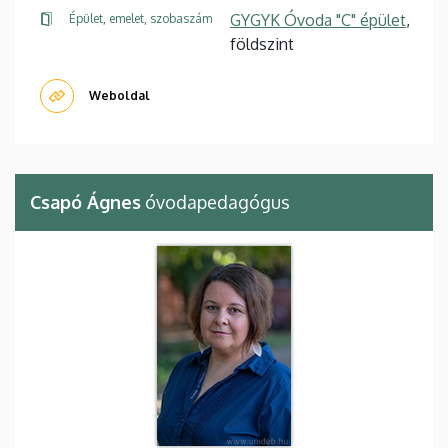
GYGYK Óvoda "C" épület
,
Épület, emelet, szobaszám
földszint
Weboldal
Csapó Ágnes
óvodapedagógus