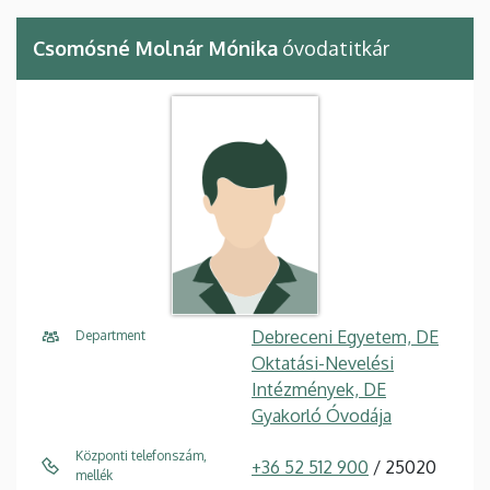
Csomósné Molnár Mónika
óvodatitkár
Debreceni Egyetem, DE
Department
Oktatási-Nevelési
Intézmények, DE
Gyakorló Óvodája
Központi telefonszám,
+36 52 512 900
/ 25020
mellék