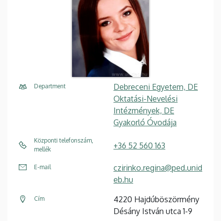
Debreceni Egyetem, DE
Department
Oktatási-Nevelési
Intézmények, DE
Gyakorló Óvodája
Központi telefonszám,
+36 52 560 163
mellék
czirinko.regina@ped.unid
E-mail
eb.hu
4220 Hajdúböszörmény
Cím
Désány István utca 1-9