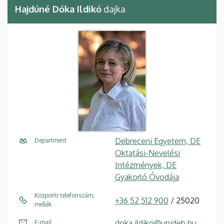
Hajdúné Dóka Ildikó
dajka
Debreceni Egyetem, DE
Department
Oktatási-Nevelési
Intézmények, DE
Gyakorló Óvodája
Központi telefonszám,
+36 52 512 900
/ 25020
mellék
doka.ildiko@unideb.hu
E-mail