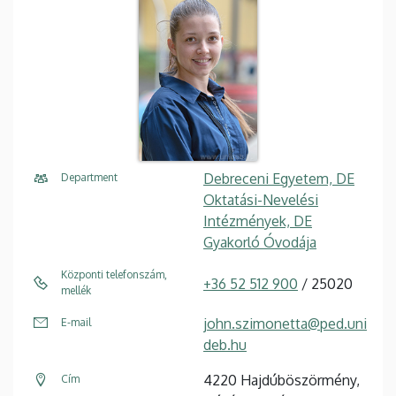
Debreceni Egyetem, DE
Department
Oktatási-Nevelési
Intézmények, DE
Gyakorló Óvodája
Központi telefonszám,
+36 52 512 900
/ 25020
mellék
john.szimonetta@ped.uni
E-mail
deb.hu
4220 Hajdúböszörmény,
Cím