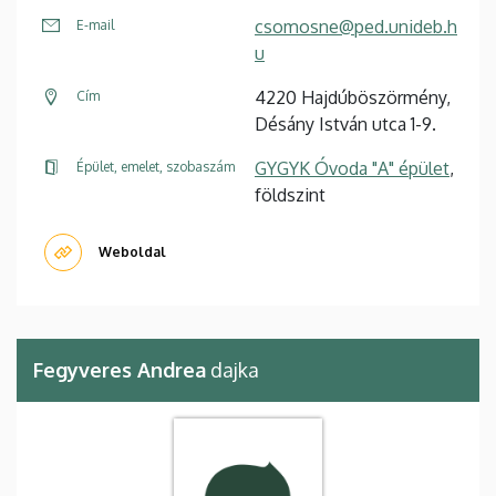
csomosne@ped.unideb.h
E-mail
u
4220 Hajdúböszörmény,
Cím
Désány István utca 1-9.
GYGYK Óvoda "A" épület
,
Épület, emelet, szobaszám
földszint
Weboldal
Fegyveres Andrea
dajka