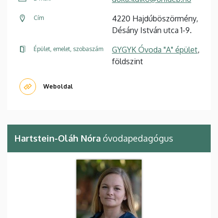
4220 Hajdúböszörmény,
Cím
Désány István utca 1-9.
GYGYK Óvoda "A" épület
,
Épület, emelet, szobaszám
földszint
Weboldal
Hartstein-Oláh Nóra
óvodapedagógus