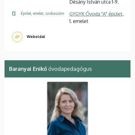
Désány István utca 1-9.
GYGYK Óvoda "A" épület
,
Épület, emelet, szobaszám
1. emelet
Weboldal
Baranyai Enikő
óvodapedagógus