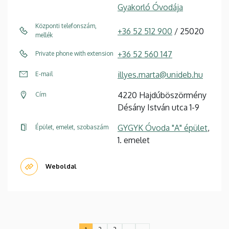
Gyakorló Óvodája
Központi telefonszám,
+36 52 512 900
/ 25020
mellék
+36 52 560 147
Private phone with extension
illyes.marta@unideb.hu
E-mail
4220 Hajdúböszörmény
Cím
Désány István utca 1-9
GYGYK Óvoda "A" épület
,
Épület, emelet, szobaszám
1. emelet
Weboldal
Oldalszámozás