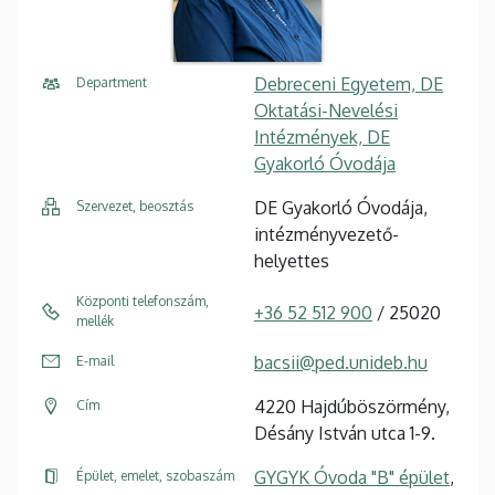
Debreceni Egyetem, DE
Department
Oktatási-Nevelési
Intézmények, DE
Gyakorló Óvodája
DE Gyakorló Óvodája,
Szervezet, beosztás
intézményvezető-
helyettes
Központi telefonszám,
+36 52 512 900
/ 25020
mellék
bacsii@ped.unideb.hu
E-mail
4220 Hajdúböszörmény,
Cím
Désány István utca 1-9.
GYGYK Óvoda "B" épület
,
Épület, emelet, szobaszám