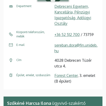
Debreceni Egyetem,
Department
Kancellária, Pénzügyi
Igazgatóság, Adóügyi
Osztály
Központi telefonszám,
+36 52 512 700
/ 73759
mellék
sereban.dora@fin.unideb.
E-mail
hu
4028 Debrecen Tüzér
Cím
utca 4.
Forest Center
, 3. emelet
Épület, emelet, szobaszám
(B épület)
Szőkéné Harcsa Ilona
ügyvivő-szakértő