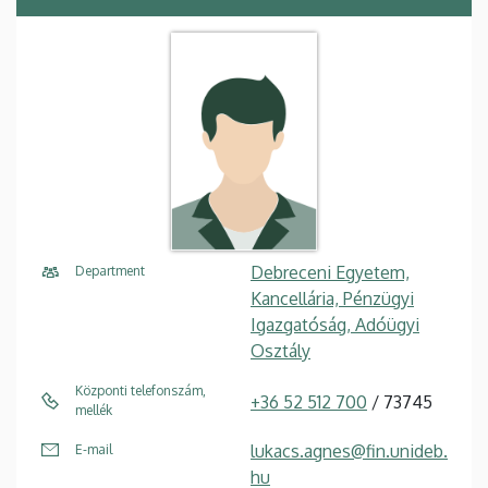
Debreceni Egyetem,
Department
Kancellária, Pénzügyi
Igazgatóság, Adóügyi
Osztály
Központi telefonszám,
+36 52 512 700
/ 73745
mellék
lukacs.agnes@fin.unideb.
E-mail
hu