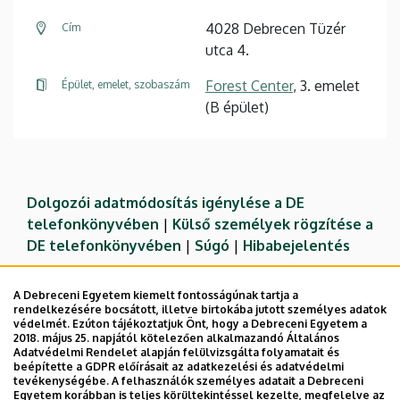
4028 Debrecen Tüzér
Cím
utca 4.
Forest Center
, 3. emelet
Épület, emelet, szobaszám
(B épület)
Dolgozói adatmódosítás igénylése a DE
telefonkönyvében
|
Külső személyek rögzítése a
DE telefonkönyvében
|
Súgó
|
Hibabejelentés
A Debreceni Egyetem kiemelt fontosságúnak tartja a
rendelkezésére bocsátott, illetve birtokába jutott személyes adatok
védelmét. Ezúton tájékoztatjuk Önt, hogy a Debreceni Egyetem a
2018. május 25. napjától kötelezően alkalmazandó Általános
Adatvédelmi Rendelet alapján felülvizsgálta folyamatait és
beépítette a GDPR előírásait az adatkezelési és adatvédelmi
tevékenységébe. A felhasználók személyes adatait a Debreceni
Egyetem korábban is teljes körültekintéssel kezelte, megfelelve az