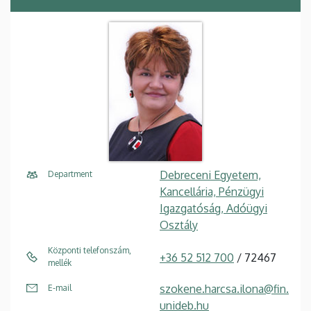
Debreceni Egyetem,
Department
Kancellária, Pénzügyi
Igazgatóság, Adóügyi
Osztály
Központi telefonszám,
+36 52 512 700
/ 72467
mellék
szokene.harcsa.ilona@fin.
E-mail
unideb.hu