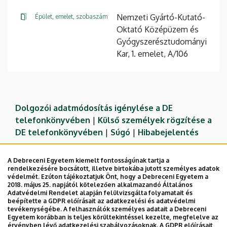
Nemzeti Gyártó-Kutató-
Épület, emelet, szobaszám
Oktató Középüzem és
Gyógyszerésztudományi
Kar, 1. emelet, A/106
Dolgozói adatmódosítás igénylése a DE
telefonkönyvében
|
Külső személyek rögzítése a
DE telefonkönyvében
|
Súgó
|
Hibabejelentés
A Debreceni Egyetem kiemelt fontosságúnak tartja a
rendelkezésére bocsátott, illetve birtokába jutott személyes adatok
védelmét. Ezúton tájékoztatjuk Önt, hogy a Debreceni Egyetem a
2018. május 25. napjától kötelezően alkalmazandó Általános
Adatvédelmi Rendelet alapján felülvizsgálta folyamatait és
beépítette a GDPR előírásait az adatkezelési és adatvédelmi
tevékenységébe. A felhasználók személyes adatait a Debreceni
Egyetem korábban is teljes körültekintéssel kezelte, megfelelve az
érvényben lévő adatkezelési szabályozásoknak. A GDPR előírásait