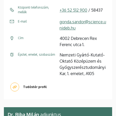
Központi telefonszám,
+36 52 512 900
/ 58437
mellék
gonda.sandor@science.u
E-mail
nideb.hu
4002 Debrecen Rex
Cím
Ferenc utca 1.
Nemzeti Gyártó-Kutató-
Épület, emelet, szobaszám
Oktató Középüzem és
Gyógyszerésztudományi
Kar, 1. emelet, A105
Tudóstér profil
Dr. Riba Milán
adjunktus