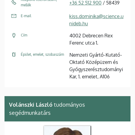
+36 52 512 900
/ 58439
mellék
kiss.dominika@science.u
E-mail
nideb.hu
4002 Debrecen Rex
Cím
Ferenc utca 1.
Nemzeti Gyártó-Kutató-
Épület, emelet, szobaszám
Oktató Középüzem és
Gyógyszerésztudományi
Kar, 1. emelet, A106
Volánszki László
tudományos
segédmunkatárs