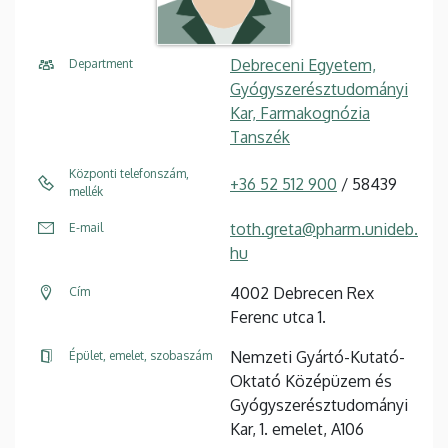
Debreceni Egyetem,
Department
Gyógyszerésztudományi
Kar, Farmakognózia
Tanszék
Központi telefonszám,
+36 52 512 900
/ 58439
mellék
toth.greta@pharm.unideb.
E-mail
hu
4002 Debrecen Rex
Cím
Ferenc utca 1.
Nemzeti Gyártó-Kutató-
Épület, emelet, szobaszám
Oktató Középüzem és
Gyógyszerésztudományi
Kar, 1. emelet, A106