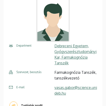
Debreceni Egyetem,
Department
Gyógyszerésztudományi
Kar, Farmakognózia
Tanszék
Farmakognózia Tanszék,
Szervezet, beosztás
tanszékvezető
vasas.gabor@science.uni
E-mail
deb.hu
Tudóstér profil