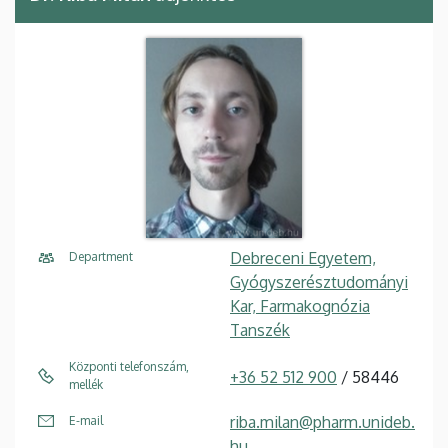
Debreceni Egyetem,
Department
Gyógyszerésztudományi
Kar, Farmakognózia
Tanszék
Központi telefonszám,
+36 52 512 900
/ 58446
mellék
riba.milan@pharm.unideb.
E-mail
hu