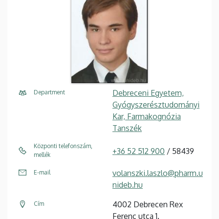
Debreceni Egyetem,
Department
Gyógyszerésztudományi
Kar, Farmakognózia
Tanszék
Központi telefonszám,
+36 52 512 900
/ 58439
mellék
volanszki.laszlo@pharm.u
E-mail
nideb.hu
4002 Debrecen Rex
Cím
Ferenc utca 1.