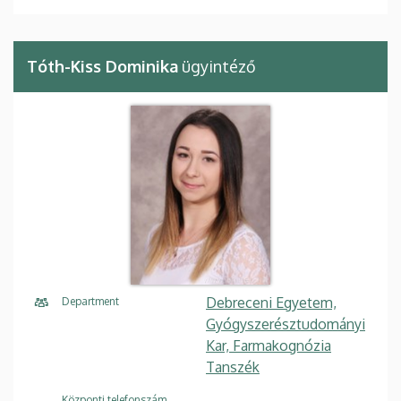
Tóth-Kiss Dominika
ügyintéző
Debreceni Egyetem,
Department
Gyógyszerésztudományi
Kar, Farmakognózia
Tanszék
Központi telefonszám,