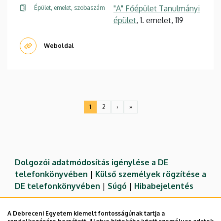
"A" Főépület Tanulmányi
Épület, emelet, szobaszám
épület
, 1. emelet, 119
Weboldal
Oldalszámozás
1
2
›
»
Jelenlegi
Oldal
Következő
Utolsó
oldal
oldal
oldal
Dolgozói adatmódosítás igénylése a DE
telefonkönyvében
|
Külső személyek rögzítése a
DE telefonkönyvében
|
Súgó
|
Hibabejelentés
A Debreceni Egyetem kiemelt fontosságúnak tartja a