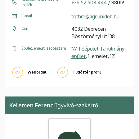
+36 52 508 444
/ 88019
mellék
tothre@agr.unideb.hu
E-mail
4032 Debrecen
Cím
Böszörményi út 138
"A" Főépület Tanulmányi
Épület, emelet, szobaszám
épület
, 1. emelet, 121
Weboldal
Tudóstér profil
Kelemen Ferenc
ügyvivő-szakértő