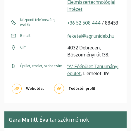
Élelmiszertechnológiai
Intézet
Központi telefonszám,
+36 52 508 444
/ 88453
mellék
feketei@agr.unideb.hu
E-mail
4032 Debrecen,
Cím
Böszörményi út 138.
"A" Főépület Tanulmányi
Épület, emelet, szobaszám
épület
, 1. emelet, 119
Weboldal
Tudóstér profil
Gara Mirtill Éva
tanszéki mérnök