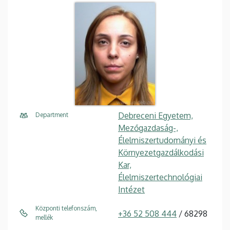
Debreceni Egyetem,
Department
Mezőgazdaság-,
Élelmiszertudományi és
Környezetgazdálkodási
Kar,
Élelmiszertechnológiai
Intézet
Központi telefonszám,
+36 52 508 444
/ 68298
mellék