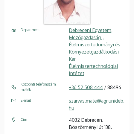
Debreceni Egyetem,
Department
Mezőgazdaság-,
Élelmiszertudományi és
Környezetgazdálkodási
Kar,
Élelmiszertechnológiai
Intézet
Központi telefonszám,
+36 52 508 444
/ 88496
mellék
szarvas.mate@agr.unideb.
E-mail
hu
4032 Debrecen,
Cím
Böszörményi út 138.