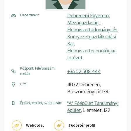
Debreceni Egyetem,
Department
Mezőgazdaság-,
Élelmiszertudományi és
Környezetgazdálkodási
Kar,
Élelmiszertechnológiai
Intézet
Központi telefonszám,
+36 52 508 444
mellék
4032 Debrecen,
Cím
Böszörményi út 138.
"A" Főépület Tanulmányi
Épület, emelet, szobaszám
épület
, 1. emelet, 122
Weboldal
Tudóstér profil