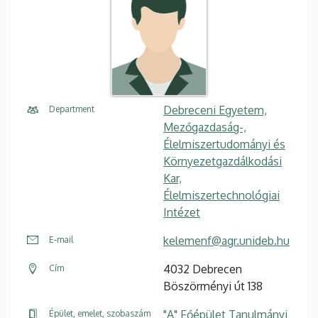
Debreceni Egyetem,
Department
Mezőgazdaság-,
Élelmiszertudományi és
Környezetgazdálkodási
Kar,
Élelmiszertechnológiai
Intézet
kelemenf@agr.unideb.hu
E-mail
4032 Debrecen
Cím
Böszörményi út 138
"A" Főépület Tanulmányi
Épület, emelet, szobaszám