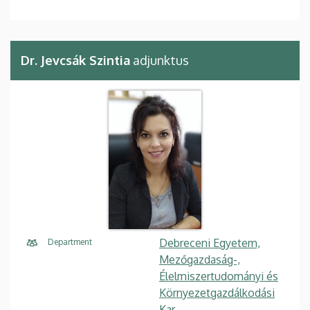
Dr. Jevcsák Szintia
adjunktus
Debreceni Egyetem,
Department
Mezőgazdaság-,
Élelmiszertudományi és
Környezetgazdálkodási
Kar,