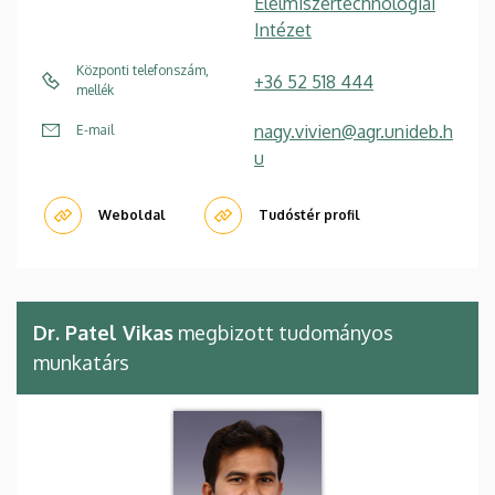
Élelmiszertechnológiai
Intézet
Központi telefonszám,
+36 52 518 444
mellék
nagy.vivien@agr.unideb.h
E-mail
u
Weboldal
Tudóstér profil
Dr. Patel Vikas
megbizott tudományos
munkatárs