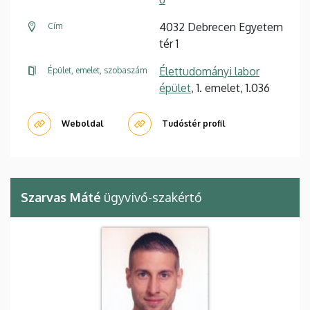
4032 Debrecen Egyetem
Cím
tér 1
Élettudományi labor
Épület, emelet, szobaszám
épület
, 1. emelet, 1.036
Weboldal
Tudóstér profil
Szarvas Máté
ügyvivő-szakértő