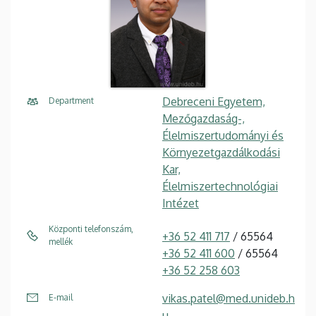
Debreceni Egyetem,
Department
Mezőgazdaság-,
Élelmiszertudományi és
Környezetgazdálkodási
Kar,
Élelmiszertechnológiai
Intézet
Központi telefonszám,
+36 52 411 717
/ 65564
mellék
+36 52 411 600
/ 65564
+36 52 258 603
vikas.patel@med.unideb.h
E-mail
u