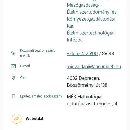
Mezőgazdaság-,
Élelmiszertudományi és
Környezetgazdálkodási
Kar,
Élelmiszertechnológiai
Intézet
Központi telefonszám,
+36 52 512 900
/ 88148
mellék
minya.dani@agr.unideb.hu
E-mail
4032 Debrecen,
Cím
Böszörményi út 138.
MÉK Halbiológiai
Épület, emelet, szobaszám
oktatóbázis, 1. emelet, 4
Weboldal