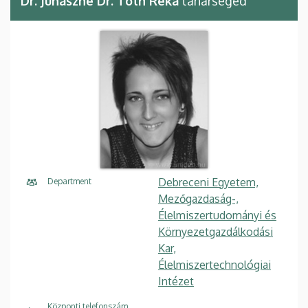
Dr. Juhászné Dr. Tóth Réka
tanársegéd
Debreceni Egyetem,
Department
Mezőgazdaság-,
Élelmiszertudományi és
Környezetgazdálkodási
Kar,
Élelmiszertechnológiai
Intézet
Központi telefonszám,