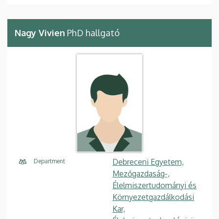
Nagy Vivien
PhD hallgató
Debreceni Egyetem,
Department
Mezőgazdaság-,
Élelmiszertudományi és
Környezetgazdálkodási
Kar,