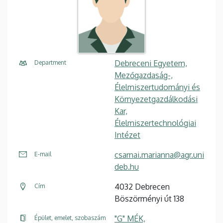
Debreceni Egyetem,
Department
Mezőgazdaság-,
Élelmiszertudományi és
Környezetgazdálkodási
Kar,
Élelmiszertechnológiai
Intézet
csarnai.marianna@agr.uni
E-mail
deb.hu
4032 Debrecen
Cím
Böszörményi út 138
"G" MÉK,
Épület, emelet, szobaszám