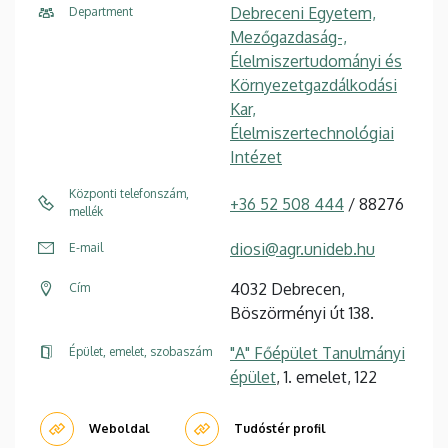
Debreceni Egyetem,
Department
Mezőgazdaság-,
Élelmiszertudományi és
Környezetgazdálkodási
Kar,
Élelmiszertechnológiai
Intézet
Központi telefonszám,
+36 52 508 444
/ 88276
mellék
diosi@agr.unideb.hu
E-mail
4032 Debrecen,
Cím
Böszörményi út 138.
"A" Főépület Tanulmányi
Épület, emelet, szobaszám
épület
, 1. emelet, 122
Weboldal
Tudóstér profil