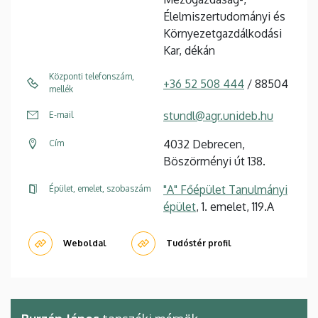
Élelmiszertudományi és
Környezetgazdálkodási
Kar, dékán
Központi telefonszám,
+36 52 508 444
/ 88504
mellék
stundl@agr.unideb.hu
E-mail
4032 Debrecen,
Cím
Böszörményi út 138.
"A" Főépület Tanulmányi
Épület, emelet, szobaszám
épület
, 1. emelet, 119.A
Weboldal
Tudóstér profil