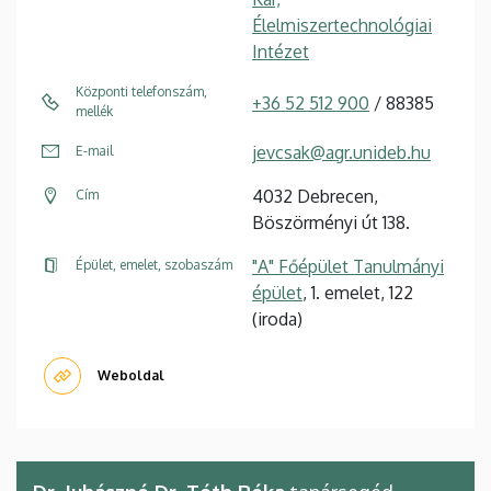
Élelmiszertechnológiai
Intézet
Központi telefonszám,
+36 52 512 900
/ 88385
mellék
jevcsak@agr.unideb.hu
E-mail
4032 Debrecen,
Cím
Böszörményi út 138.
"A" Főépület Tanulmányi
Épület, emelet, szobaszám
épület
, 1. emelet, 122
(iroda)
Weboldal