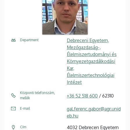
Debreceni Egyetem,
Department
Mezőgazdaság-,
Élelmiszertudományi és
Környezetgazdálkodási
Kar,
Élelmiszertechnológiai
Intézet
Központi telefonszám,
+36 52 518 600
/ 62310
mellék
gal.ferenc.gabor@agr.unid
E-mail
eb.hu
4032 Debrecen Egyetem
Cím