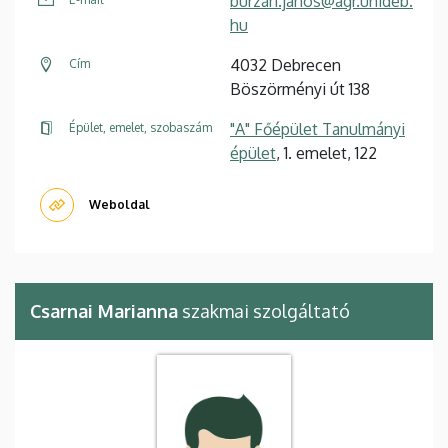
burzan.janos@agr.unideb.
hu
4032 Debrecen
Cím
Böszörményi út 138
"A" Főépület Tanulmányi
Épület, emelet, szobaszám
épület
, 1. emelet, 122
Weboldal
Csarnai Marianna
szakmai szolgáltató