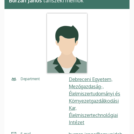
Burzán János
tanszéki mérnök
Debreceni Egyetem,
Department
Mezőgazdaság-,
Élelmiszertudományi és
Környezetgazdálkodási
Kar,
Élelmiszertechnológiai
Intézet
E-mail