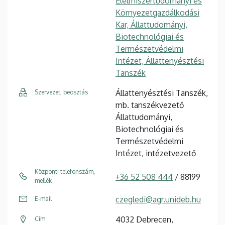
Élelmiszertudományi és
Környezetgazdálkodási
Kar, Állattudományi,
Biotechnológiai és
Természetvédelmi
Intézet, Állattenyésztési
Tanszék
Állattenyésztési Tanszék,
Szervezet, beosztás
mb. tanszékvezető
Állattudományi,
Biotechnológiai és
Természetvédelmi
Intézet, intézetvezető
Központi telefonszám,
+36 52 508 444
/ 88199
mellék
czegledi@agr.unideb.hu
E-mail
4032 Debrecen,
Cím