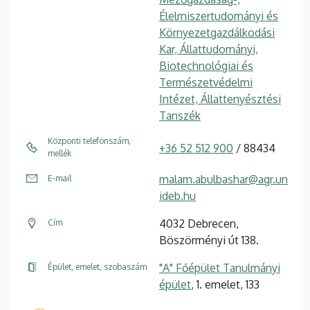
Élelmiszertudományi és
Környezetgazdálkodási
Kar, Állattudományi,
Biotechnológiai és
Természetvédelmi
Intézet, Állattenyésztési
Tanszék
Központi telefonszám,
+36 52 512 900
/ 88434
mellék
malam.abulbashar@agr.un
E-mail
ideb.hu
4032 Debrecen,
Cím
Böszörményi út 138.
"A" Főépület Tanulmányi
Épület, emelet, szobaszám
épület
, 1. emelet, 133