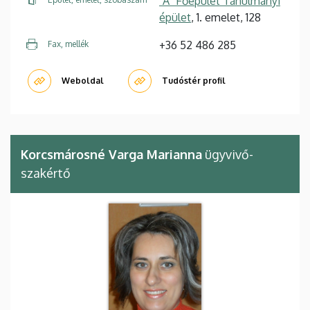
"A" Főépület Tanulmányi
épület
, 1. emelet, 128
+36 52 486 285
Fax, mellék
Weboldal
Tudóstér profil
Korcsmárosné Varga Marianna
ügyvivő-
szakértő