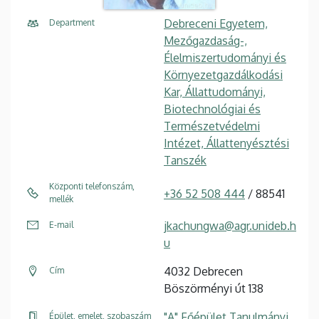
Debreceni Egyetem,
Department
Mezőgazdaság-,
Élelmiszertudományi és
Környezetgazdálkodási
Kar, Állattudományi,
Biotechnológiai és
Természetvédelmi
Intézet, Állattenyésztési
Tanszék
Központi telefonszám,
+36 52 508 444
/ 88541
mellék
jkachungwa@agr.unideb.h
E-mail
u
4032 Debrecen
Cím
Böszörményi út 138
"A" Főépület Tanulmányi
Épület, emelet, szobaszám