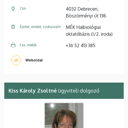
4032 Debrecen,
Cím
Böszörményi út 138.
MÉK Halbiológiai
Épület, emelet, szobaszám
oktatóbázis (I/2. iroda)
+36 52 413 385
Fax, mellék
Weboldal
Kiss Károly Zsoltné
ügyviteli dolgozó