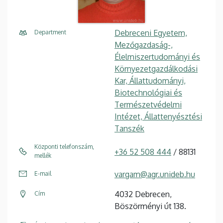
Debreceni Egyetem,
Department
Mezőgazdaság-,
Élelmiszertudományi és
Környezetgazdálkodási
Kar, Állattudományi,
Biotechnológiai és
Természetvédelmi
Intézet, Állattenyésztési
Tanszék
Központi telefonszám,
+36 52 508 444
/ 88131
mellék
vargam@agr.unideb.hu
E-mail
4032 Debrecen,
Cím
Böszörményi út 138.