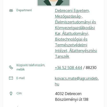
Debreceni Egyetem,
Department
Mezőgazdaság-,
Élelmiszertudományi és
Környezetgazdálkodási
Kar, Állattudományi,
Biotechnológiai és
Természetvédelmi
Intézet, Állattenyésztési
Tanszék
Központi telefonszám,
+36 52 508 444
/ 88230
mellék
kovacs.mate@agr.unideb.
E-mail
hu
4032 Debrecen
Cím
Böszörményi út 138