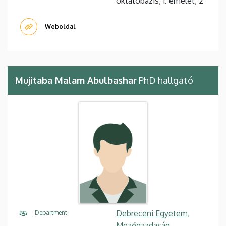
oktatóbázis, 1. emelet, 2
Weboldal
Mujitaba Malam Abulbashar
PhD hallgató
Debreceni Egyetem,
Department
Mezőgazdaság-,