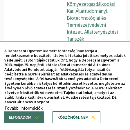
Környezetgazdálkodási
Kar, Állattudományi,
Biotechnológiai és
Természetvédelmi
Intézet, Állattenyésztési
Tanszék
Központi telefonszám,
A Debreceni Egyetem kiemelt fontosságúnak tartja a
+36 52 508 444
/ 88434
mellék
rendelkezésére bocsátott, illetve birtokába jutott személyes adatok
védelmét. Ezúton tájékoztatjuk Önt, hogy a Debreceni Egyetem a
vassnora@agr.unideb.hu
2018. május 25. napjától kötelezően alkalmazandó Általános
E-mail
Adatvédelmi Rendelet alapján felülvizsgálta folyamatait és
beépítette a GDPR előírásait az adatkezelési és adatvédelmi
4032 Debrecen,
Cím
tevékenységébe. A felhasználók személyes adatait a Debreceni
Böszörményi út 138.
Egyetem korábban is teljes körültekintéssel kezelte, megfelelve az
érvényben lévő adatkezelési szabályozásoknak. A GDPR előírásait
követve frissítettük Adatvédelmi Tájékoztatónkat, amelyet az
"A" Főépület Tanulmányi
Épület, emelet, szobaszám
alábbi linkre kattintva olvashat el:
Adatkezelési tájékoztató.
DE
épület
, 1. emelet, 131
Kancellária WAV Központ
További információk
+36 52 486 285
Fax, mellék
ELFOGADOM
KÖSZÖNÖM, NEM
Weboldal
Tudóstér profil