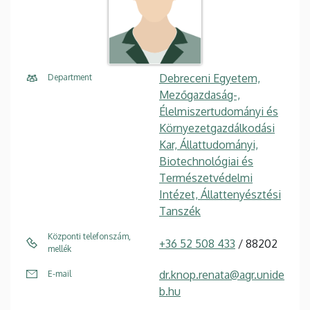
Debreceni Egyetem,
Department
Mezőgazdaság-,
Élelmiszertudományi és
Környezetgazdálkodási
Kar, Állattudományi,
Biotechnológiai és
Természetvédelmi
Intézet, Állattenyésztési
Tanszék
Központi telefonszám,
+36 52 508 433
/ 88202
mellék
dr.knop.renata@agr.unide
E-mail
b.hu