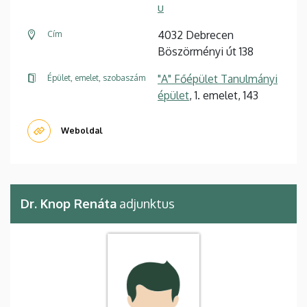
u
4032 Debrecen
Cím
Böszörményi út 138
"A" Főépület Tanulmányi
Épület, emelet, szobaszám
épület
, 1. emelet, 143
Weboldal
Dr. Knop Renáta
adjunktus