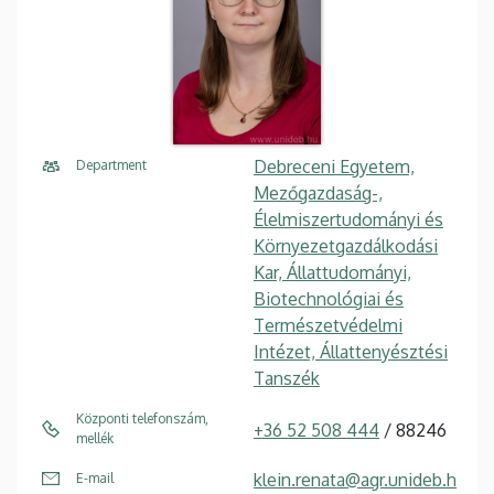
Debreceni Egyetem,
Department
Mezőgazdaság-,
Élelmiszertudományi és
Környezetgazdálkodási
Kar, Állattudományi,
Biotechnológiai és
Természetvédelmi
Intézet, Állattenyésztési
Tanszék
Központi telefonszám,
+36 52 508 444
/ 88246
mellék
klein.renata@agr.unideb.h
E-mail