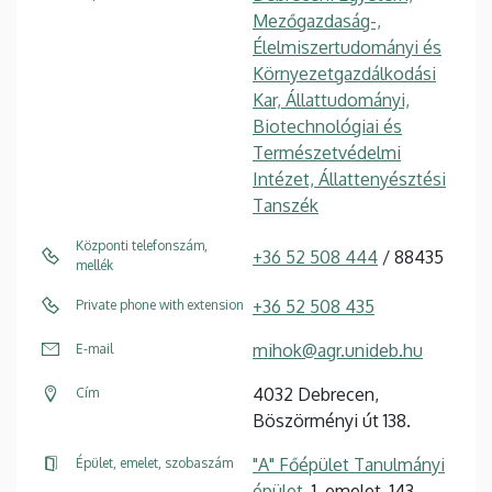
Mezőgazdaság-,
Élelmiszertudományi és
Környezetgazdálkodási
Kar, Állattudományi,
Biotechnológiai és
Természetvédelmi
Intézet, Állattenyésztési
Tanszék
Központi telefonszám,
+36 52 508 444
/ 88435
mellék
+36 52 508 435
Private phone with extension
mihok@agr.unideb.hu
E-mail
4032 Debrecen,
Cím
Böszörményi út 138.
"A" Főépület Tanulmányi
Épület, emelet, szobaszám
épület
, 1. emelet, 143