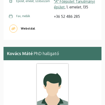
"A" Főépület Tanulmányi
Épület, emelet, szobaszám
épület
, 1. emelet, 135
+36 52 486 285
Fax, mellék
Weboldal
Kovács Máté
PhD hallgató