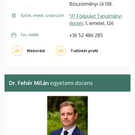
Böszörményi út 138.
"A" Főépület Tanulmányi
Épület, emelet, szobaszám
épület
, 1. emelet, 126
+36 52 486 285
Fax, mellék
Weboldal
Tudóstér profil
Dr. Fehér Milán
egyetemi docens