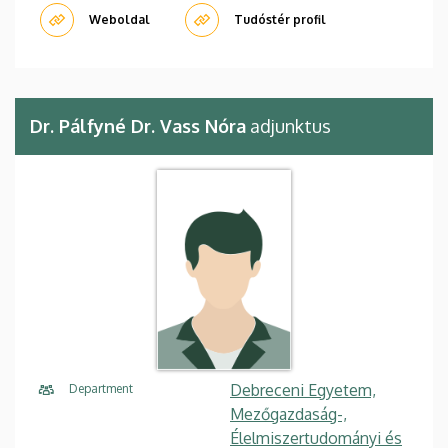
Weboldal
Tudóstér profil
Dr. Pálfyné Dr. Vass Nóra
adjunktus
Debreceni Egyetem,
Department
Mezőgazdaság-,
Élelmiszertudományi és