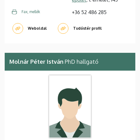
+36 52 486 285
Fax, mellék
Weboldal
Tudóstér profil
Molnár Péter István
PhD hallgató