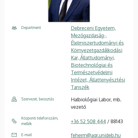
Debreceni Egyetem,
Department
Mezőgazdaság-,
Élelmiszertudományi és
Környezetgazdálkodási
Kar, Állattudományi,
Biotechnológiai és
Természetvédelmi
Intézet, Állattenyésztési
Tanszék
Halbiológiai Labor, mb.
Szervezet, beosztás
vezető
Központi telefonszám,
+36 52 508 444
/ 88143
mellék
feherm@agr.unideb.hu
E-mail