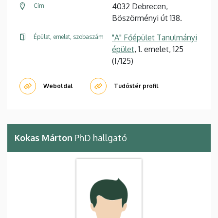
4032 Debrecen,
Cím
Böszörményi út 138.
"A" Főépület Tanulmányi
Épület, emelet, szobaszám
épület
, 1. emelet, 125
(I/125)
Weboldal
Tudóstér profil
Kokas Márton
PhD hallgató