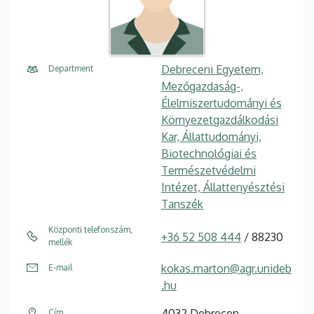
Debreceni Egyetem,
Department
Mezőgazdaság-,
Élelmiszertudományi és
Környezetgazdálkodási
Kar, Állattudományi,
Biotechnológiai és
Természetvédelmi
Intézet, Állattenyésztési
Tanszék
Központi telefonszám,
+36 52 508 444
/ 88230
mellék
kokas.marton@agr.unideb
E-mail
.hu
4032 Debrecen
Cím