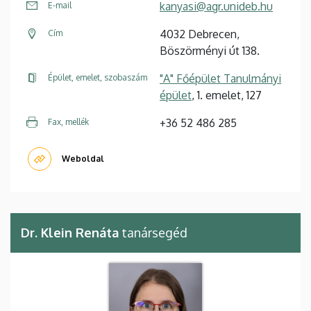
kanyasi@agr.unideb.hu
E-mail
4032 Debrecen,
Cím
Böszörményi út 138.
"A" Főépület Tanulmányi
Épület, emelet, szobaszám
épület
, 1. emelet, 127
+36 52 486 285
Fax, mellék
Weboldal
Dr. Klein Renáta
tanársegéd