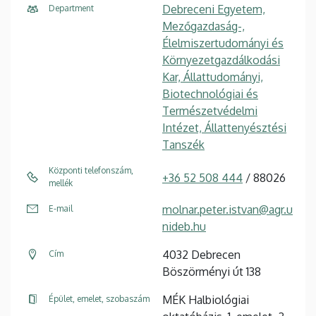
Debreceni Egyetem,
Department
Mezőgazdaság-,
Élelmiszertudományi és
Környezetgazdálkodási
Kar, Állattudományi,
Biotechnológiai és
Természetvédelmi
Intézet, Állattenyésztési
Tanszék
Központi telefonszám,
+36 52 508 444
/ 88026
mellék
molnar.peter.istvan@agr.u
E-mail
nideb.hu
4032 Debrecen
Cím
Böszörményi út 138
MÉK Halbiológiai
Épület, emelet, szobaszám