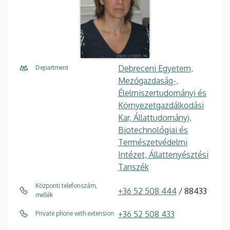
Debreceni Egyetem,
Department
Mezőgazdaság-,
Élelmiszertudományi és
Környezetgazdálkodási
Kar, Állattudományi,
Biotechnológiai és
Természetvédelmi
Intézet, Állattenyésztési
Tanszék
Központi telefonszám,
+36 52 508 444
/ 88433
mellék
+36 52 508 433
Private phone with extension