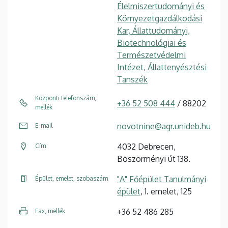
Élelmiszertudományi és
Környezetgazdálkodási
Kar, Állattudományi,
Biotechnológiai és
Természetvédelmi
Intézet, Állattenyésztési
Tanszék
Központi telefonszám,
+36 52 508 444
/ 88202
mellék
novotnine@agr.unideb.hu
E-mail
4032 Debrecen,
Cím
Böszörményi út 138.
"A" Főépület Tanulmányi
Épület, emelet, szobaszám
épület
, 1. emelet, 125
+36 52 486 285
Fax, mellék