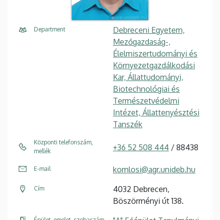
Debreceni Egyetem,
Department
Mezőgazdaság-,
Élelmiszertudományi és
Környezetgazdálkodási
Kar, Állattudományi,
Biotechnológiai és
Természetvédelmi
Intézet, Állattenyésztési
Tanszék
Központi telefonszám,
+36 52 508 444
/ 88438
mellék
komlosi@agr.unideb.hu
E-mail
4032 Debrecen,
Cím
Böszörményi út 138.
Épület, emelet, szobaszám