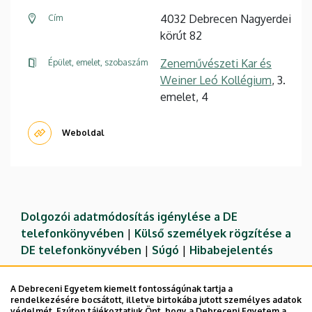
4032 Debrecen Nagyerdei
Cím
körút 82
Zeneművészeti Kar és
Épület, emelet, szobaszám
Weiner Leó Kollégium
, 3.
emelet, 4
Weboldal
Dolgozói adatmódosítás igénylése a DE
telefonkönyvében
|
Külső személyek rögzítése a
DE telefonkönyvében
|
Súgó
|
Hibabejelentés
A Debreceni Egyetem kiemelt fontosságúnak tartja a
rendelkezésére bocsátott, illetve birtokába jutott személyes adatok
védelmét. Ezúton tájékoztatjuk Önt, hogy a Debreceni Egyetem a