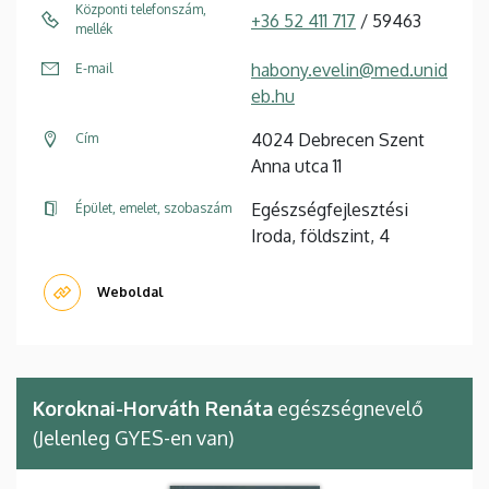
Központi telefonszám,
+36 52 411 717
/ 59463
mellék
habony.evelin@med.unid
E-mail
eb.hu
4024 Debrecen Szent
Cím
Anna utca 11
Egészségfejlesztési
Épület, emelet, szobaszám
Iroda, földszint, 4
Weboldal
Koroknai-Horváth Renáta
egészségnevelő
(Jelenleg GYES-en van)