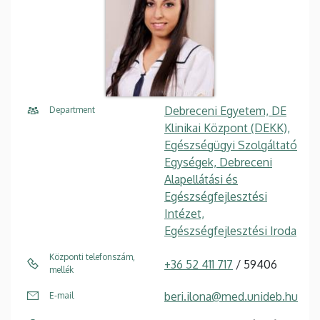
Debreceni Egyetem, DE
Department
Klinikai Központ (DEKK),
Egészségügyi Szolgáltató
Egységek, Debreceni
Alapellátási és
Egészségfejlesztési
Intézet,
Egészségfejlesztési Iroda
Központi telefonszám,
+36 52 411 717
/ 59406
mellék
beri.ilona@med.unideb.hu
E-mail