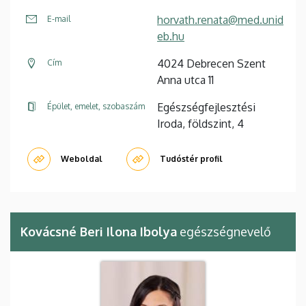
horvath.renata@med.unid
E-mail
eb.hu
4024 Debrecen Szent
Cím
Anna utca 11
Egészségfejlesztési
Épület, emelet, szobaszám
Iroda, földszint, 4
Weboldal
Tudóstér profil
Kovácsné Beri Ilona Ibolya
egészségnevelő