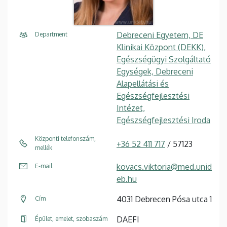
Debreceni Egyetem, DE
Department
Klinikai Központ (DEKK),
Egészségügyi Szolgáltató
Egységek, Debreceni
Alapellátási és
Egészségfejlesztési
Intézet,
Egészségfejlesztési Iroda
Központi telefonszám,
+36 52 411 717
/ 57123
mellék
kovacs.viktoria@med.unid
E-mail
eb.hu
4031 Debrecen Pósa utca 1
Cím
DAEFI
Épület, emelet, szobaszám