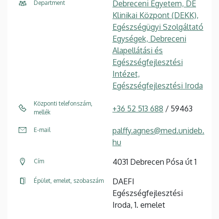
Debreceni Egyetem, DE
Department
Klinikai Központ (DEKK),
Egészségügyi Szolgáltató
Egységek, Debreceni
Alapellátási és
Egészségfejlesztési
Intézet,
Egészségfejlesztési Iroda
Központi telefonszám,
+36 52 513 688
/ 59463
mellék
palffy.agnes@med.unideb.
E-mail
hu
4031 Debrecen Pósa út 1
Cím
DAEFI
Épület, emelet, szobaszám
Egészségfejlesztési
Iroda, 1. emelet