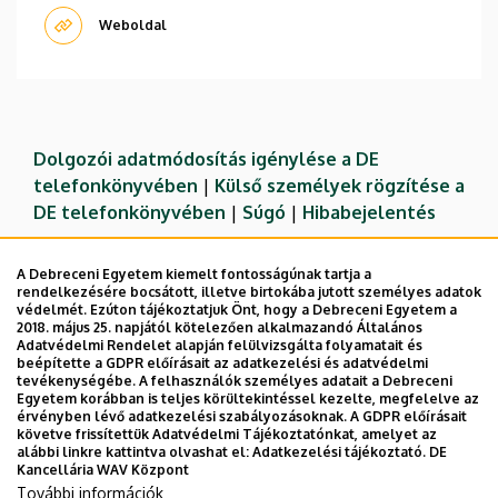
Weboldal
Dolgozói adatmódosítás igénylése a DE
telefonkönyvében
|
Külső személyek rögzítése a
DE telefonkönyvében
|
Súgó
|
Hibabejelentés
A Debreceni Egyetem kiemelt fontosságúnak tartja a
rendelkezésére bocsátott, illetve birtokába jutott személyes adatok
védelmét. Ezúton tájékoztatjuk Önt, hogy a Debreceni Egyetem a
2018. május 25. napjától kötelezően alkalmazandó Általános
Adatvédelmi Rendelet alapján felülvizsgálta folyamatait és
beépítette a GDPR előírásait az adatkezelési és adatvédelmi
tevékenységébe. A felhasználók személyes adatait a Debreceni
Egyetem korábban is teljes körültekintéssel kezelte, megfelelve az
érvényben lévő adatkezelési szabályozásoknak. A GDPR előírásait
követve frissítettük Adatvédelmi Tájékoztatónkat, amelyet az
Adatvédelem
Adatvédelem
alábbi linkre kattintva olvashat el:
Adatkezelési tájékoztató.
DE
Kancellária WAV Központ
Technikai információk
További információk