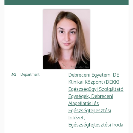
Debreceni Egyetem, DE
Department
Klinikai Központ (DEKK),
Egészségügyi Szolgáltató
Egységek, Debreceni
Alapellátási és
Egészségfejlesztési
Intézet,
Egészségfejlesztési Iroda