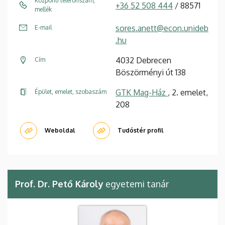
Központi telefonszám,
+36 52 508 444
/ 88571
mellék
sores.anett@econ.unideb
E-mail
.hu
4032 Debrecen
Cím
Böszörményi út 138
GTK Mag-Ház
, 2. emelet,
Épület, emelet, szobaszám
208
Weboldal
Tudóstér profil
Prof. Dr. Pető Károly
egyetemi tanár