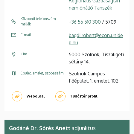
Regionális Gazdaságtan
nem önálló Tanszék
Központi telefonszám,
+36 56 510 300
/ 5709
mellék
bagdi.robert@econ.unide
E-mail
b.hu
5000 Szolnok, Tiszaligeti
Cím
sétány 14.
Szolnok Campus
Épület, emelet, szobaszám
Főépület, 1. emelet, 102
Weboldal
Tudóstér profil
Godáné Dr. Sőrés Anett
adjunktus