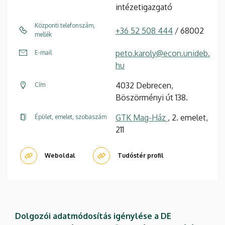
intézetigazgató
Központi telefonszám,
+36 52 508 444
/ 68002
mellék
peto.karoly@econ.unideb.
E-mail
hu
4032 Debrecen,
Cím
Böszörményi út 138.
GTK Mag-Ház
, 2. emelet,
Épület, emelet, szobaszám
211
Weboldal
Tudóstér profil
Dolgozói adatmódosítás igénylése a DE