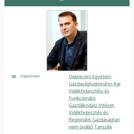
Debreceni Egyetem,
Department
Gazdaságtudományi Kar,
Vidékfejlesztési és
Funkcionális
Gazdálkodási Intézet,
Vidékfejlesztés és
Regionális Gazdaságtan
nem önálló Tanszék