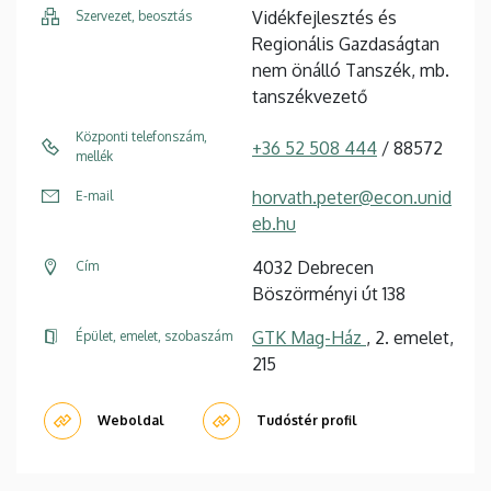
Vidékfejlesztés és
Szervezet, beosztás
Regionális Gazdaságtan
nem önálló Tanszék, mb.
tanszékvezető
Központi telefonszám,
+36 52 508 444
/ 88572
mellék
horvath.peter@econ.unid
E-mail
eb.hu
4032 Debrecen
Cím
Böszörményi út 138
GTK Mag-Ház
, 2. emelet,
Épület, emelet, szobaszám
215
Weboldal
Tudóstér profil