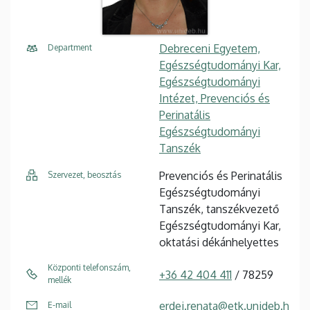
Debreceni Egyetem,
Department
Egészségtudományi Kar,
Egészségtudományi
Intézet, Prevenciós és
Perinatális
Egészségtudományi
Tanszék
Prevenciós és Perinatális
Szervezet, beosztás
Egészségtudományi
Tanszék, tanszékvezető
Egészségtudományi Kar,
oktatási dékánhelyettes
Központi telefonszám,
+36 42 404 411
/ 78259
mellék
erdei.renata@etk.unideb.h
E-mail