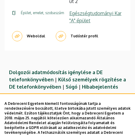
út 2
Egészségtudományi Kar
Épület, emelet, szobaszám
"A" épület
Weboldal
Tudóstér profil
Dolgozói adatmódosítás igénylése a DE
telefonkönyvében
|
Külső személyek rögzítése a
DE telefonkönyvében
|
Súgó
|
Hibabejelentés
A Debreceni Egyetem kiemelt fontosságúnak tartja a
rendelkezésére bocsátott, illetve birtokába jutott személyes adatok
védelmét. Ezúton tájékoztatjuk Önt, hogy a Debreceni Egyetem a
2018. május 25. napjától kötelezően alkalmazandó Általános
Adatvédelmi Rendelet alapján felülvizsgálta folyamatait és
beépítette a GDPR előírásait az adatkezelési és adatvédelmi
tevékenységébe. A felhasználók személyes adatait a Debreceni