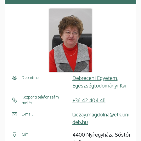
Debreceni Egyetem,
Department
Egészségtudományi Kar
Központi telefonszám,
+36 42 404 411
mellék
laczay.magdolna@etk.uni
E-mail
deb.hu
4400 Nyíregyháza Sóstói
Cím