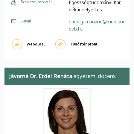
Egészségtudományi Kar,
Szervezet, beosztás
dékánhelyettes
harangi.mariann@med.uni
E-mail
deb.hu
Weboldal
Tudóstér profil
Jávorné Dr. Erdei Renáta
egyetemi docens