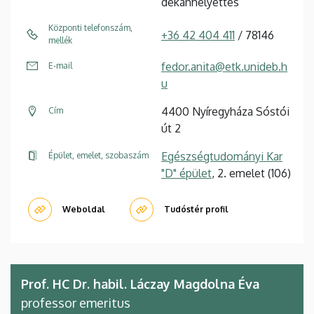
dékánhelyettes
Központi telefonszám,
+36 42 404 411
/ 78146
mellék
fedor.anita@etk.unideb.h
E-mail
u
4400 Nyíregyháza Sóstói
Cím
út 2
Egészségtudományi Kar
Épület, emelet, szobaszám
"D" épület
, 2. emelet (106)
Weboldal
Tudóstér profil
Prof. HC Dr. habil. Láczay Magdolna Éva
professor emeritus