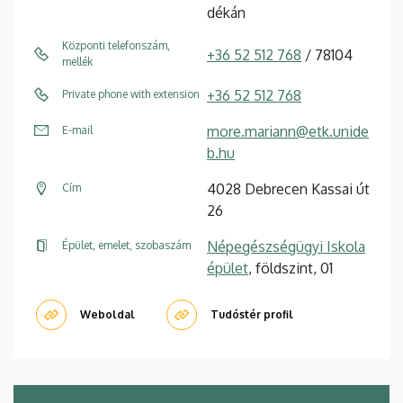
dékán
Központi telefonszám,
+36 52 512 768
/ 78104
mellék
+36 52 512 768
Private phone with extension
more.mariann@etk.unide
E-mail
b.hu
4028 Debrecen Kassai út
Cím
26
Népegészségügyi Iskola
Épület, emelet, szobaszám
épület
, földszint, 01
Weboldal
Tudóstér profil