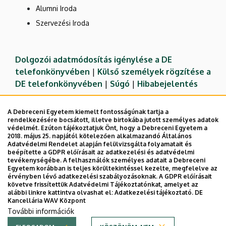
Alumni Iroda
Szervezési Iroda
Dolgozói adatmódosítás igénylése a DE
telefonkönyvében
|
Külső személyek rögzítése a
DE telefonkönyvében
|
Súgó
|
Hibabejelentés
A Debreceni Egyetem kiemelt fontosságúnak tartja a
rendelkezésére bocsátott, illetve birtokába jutott személyes adatok
védelmét. Ezúton tájékoztatjuk Önt, hogy a Debreceni Egyetem a
2018. május 25. napjától kötelezően alkalmazandó Általános
Adatvédelmi Rendelet alapján felülvizsgálta folyamatait és
beépítette a GDPR előírásait az adatkezelési és adatvédelmi
tevékenységébe. A felhasználók személyes adatait a Debreceni
Egyetem korábban is teljes körültekintéssel kezelte, megfelelve az
érvényben lévő adatkezelési szabályozásoknak. A GDPR előírásait
követve frissítettük Adatvédelmi Tájékoztatónkat, amelyet az
Adatvédelem
Adatvédelem
alábbi linkre kattintva olvashat el:
Adatkezelési tájékoztató.
DE
Kancellária WAV Központ
Technikai információk
További információk