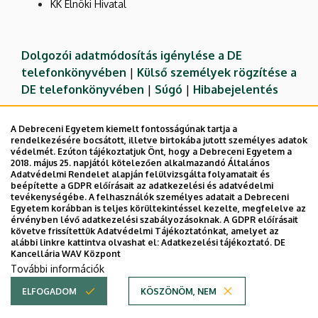
KK Elnöki Hivatal
Dolgozói adatmódosítás igénylése a DE
telefonkönyvében
|
Külső személyek rögzítése a
DE telefonkönyvében
|
Súgó
|
Hibabejelentés
A Debreceni Egyetem kiemelt fontosságúnak tartja a
rendelkezésére bocsátott, illetve birtokába jutott személyes adatok
védelmét. Ezúton tájékoztatjuk Önt, hogy a Debreceni Egyetem a
2018. május 25. napjától kötelezően alkalmazandó Általános
Adatvédelmi Rendelet alapján felülvizsgálta folyamatait és
beépítette a GDPR előírásait az adatkezelési és adatvédelmi
tevékenységébe. A felhasználók személyes adatait a Debreceni
Egyetem korábban is teljes körültekintéssel kezelte, megfelelve az
érvényben lévő adatkezelési szabályozásoknak. A GDPR előírásait
követve frissítettük Adatvédelmi Tájékoztatónkat, amelyet az
Adatvédelem
Adatvédelem
alábbi linkre kattintva olvashat el:
Adatkezelési tájékoztató.
DE
Kancellária WAV Központ
Technikai információk
További információk
ELFOGADOM
KÖSZÖNÖM, NEM
Copyright © 2026 Unideb