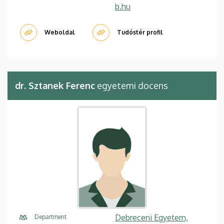
b.hu
Weboldal
Tudóstér profil
dr. Sztanek Ferenc
egyetemi docens
Debreceni Egyetem,
Department