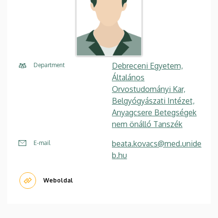
Debreceni Egyetem,
Department
Általános
Orvostudományi Kar,
Belgyógyászati Intézet,
Anyagcsere Betegségek
nem önálló Tanszék
beata.kovacs@med.unide
E-mail
b.hu
Weboldal