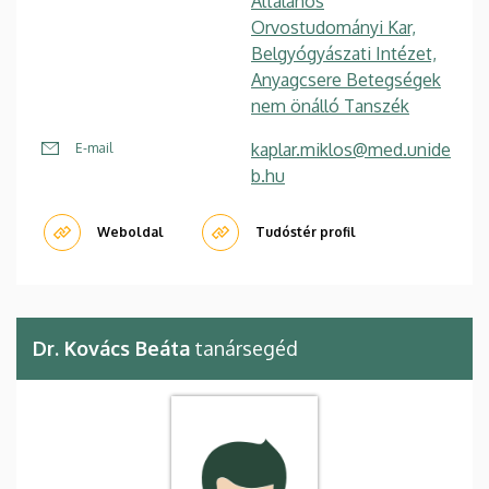
Általános
Orvostudományi Kar,
Belgyógyászati Intézet,
Anyagcsere Betegségek
nem önálló Tanszék
kaplar.miklos@med.unide
E-mail
b.hu
Weboldal
Tudóstér profil
Dr. Kovács Beáta
tanársegéd