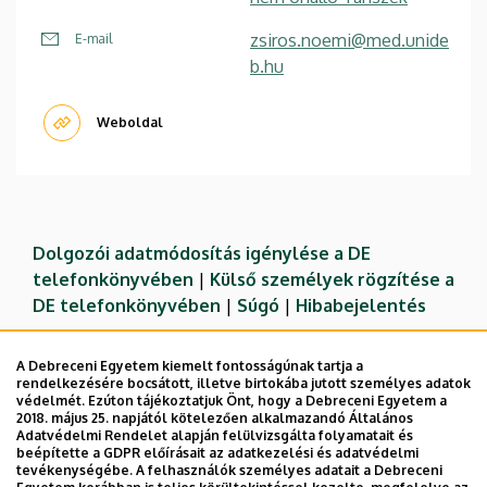
zsiros.noemi@med.unide
E-mail
b.hu
Weboldal
Dolgozói adatmódosítás igénylése a DE
telefonkönyvében
|
Külső személyek rögzítése a
DE telefonkönyvében
|
Súgó
|
Hibabejelentés
A Debreceni Egyetem kiemelt fontosságúnak tartja a
rendelkezésére bocsátott, illetve birtokába jutott személyes adatok
védelmét. Ezúton tájékoztatjuk Önt, hogy a Debreceni Egyetem a
2018. május 25. napjától kötelezően alkalmazandó Általános
Adatvédelmi Rendelet alapján felülvizsgálta folyamatait és
beépítette a GDPR előírásait az adatkezelési és adatvédelmi
tevékenységébe. A felhasználók személyes adatait a Debreceni