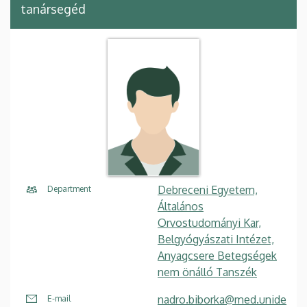
tanársegéd
Debreceni Egyetem,
Department
Általános
Orvostudományi Kar,
Belgyógyászati Intézet,
Anyagcsere Betegségek
nem önálló Tanszék
nadro.biborka@med.unide
E-mail