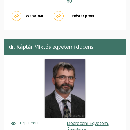
hu
Weboldal
Tudóstér profil
dr. Káplár Miklós
egyetemi docens
Debreceni Egyetem,
Department