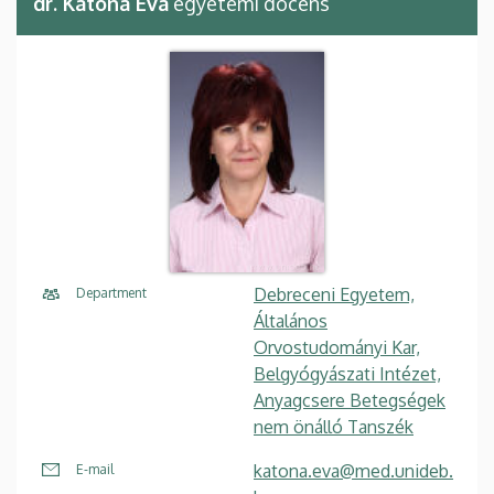
dr. Katona Éva
egyetemi docens
Debreceni Egyetem,
Department
Általános
Orvostudományi Kar,
Belgyógyászati Intézet,
Anyagcsere Betegségek
nem önálló Tanszék
katona.eva@med.unideb.
E-mail