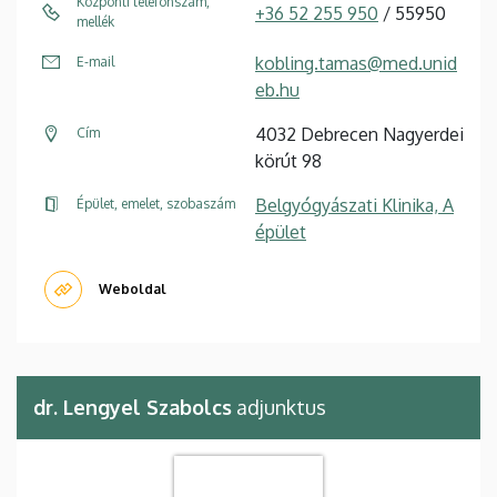
Központi telefonszám,
+36 52 255 950
/ 55950
mellék
kobling.tamas@med.unid
E-mail
eb.hu
4032 Debrecen Nagyerdei
Cím
körút 98
Belgyógyászati Klinika, A
Épület, emelet, szobaszám
épület
Weboldal
dr. Lengyel Szabolcs
adjunktus