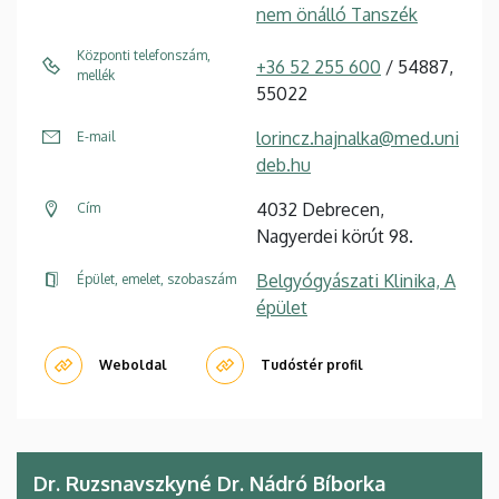
nem önálló Tanszék
Központi telefonszám,
+36 52 255 600
/ 54887,
mellék
55022
lorincz.hajnalka@med.uni
E-mail
deb.hu
4032 Debrecen,
Cím
Nagyerdei körút 98.
Belgyógyászati Klinika, A
Épület, emelet, szobaszám
épület
Weboldal
Tudóstér profil
Dr. Ruzsnavszkyné Dr. Nádró Bíborka