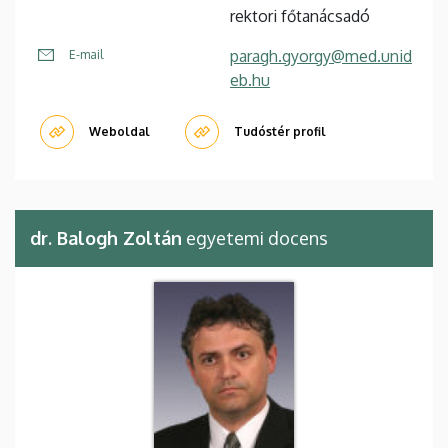
rektori főtanácsadó
paragh.gyorgy@med.unid
E-mail
eb.hu
Weboldal
Tudóstér profil
dr. Balogh Zoltán
egyetemi docens