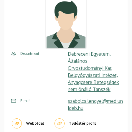
Debreceni Egyetem,
Department
Általános
Orvostudományi Kar,
Belgyógyászati Intézet,
Anyagcsere Betegségek
nem önálló Tanszék
szabolcs.lengyel@med.un
E-mail
ideb.hu
Weboldal
Tudóstér profil