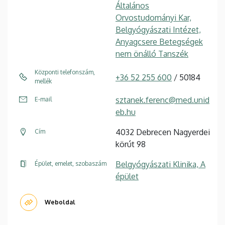
Általános
Orvostudományi Kar,
Belgyógyászati Intézet,
Anyagcsere Betegségek
nem önálló Tanszék
Központi telefonszám,
+36 52 255 600
/ 50184
mellék
sztanek.ferenc@med.unid
E-mail
eb.hu
4032 Debrecen Nagyerdei
Cím
körút 98
Belgyógyászati Klinika, A
Épület, emelet, szobaszám
épület
Weboldal