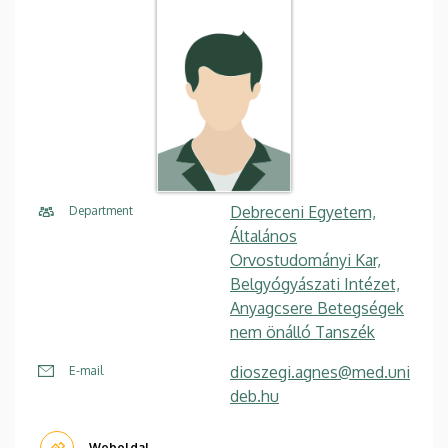
Debreceni Egyetem,
Department
Általános
Orvostudományi Kar,
Belgyógyászati Intézet,
Anyagcsere Betegségek
nem önálló Tanszék
dioszegi.agnes@med.uni
E-mail
deb.hu
Weboldal