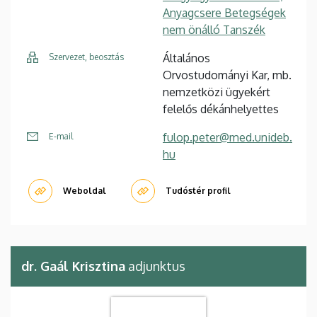
Anyagcsere Betegségek
nem önálló Tanszék
Általános
Szervezet, beosztás
Orvostudományi Kar, mb.
nemzetközi ügyekért
felelős dékánhelyettes
fulop.peter@med.unideb.
E-mail
hu
Weboldal
Tudóstér profil
dr. Gaál Krisztina
adjunktus