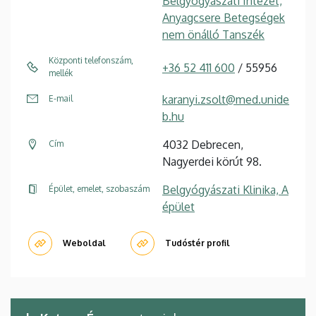
Belgyógyászati Intézet,
Anyagcsere Betegségek
nem önálló Tanszék
Központi telefonszám,
+36 52 411 600
/ 55956
mellék
karanyi.zsolt@med.unide
E-mail
b.hu
4032 Debrecen,
Cím
Nagyerdei körút 98.
Belgyógyászati Klinika, A
Épület, emelet, szobaszám
épület
Weboldal
Tudóstér profil