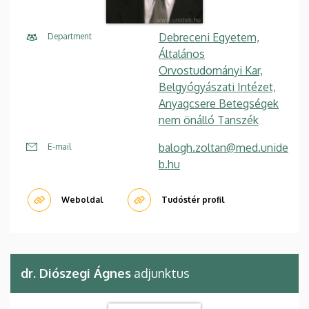
Debreceni Egyetem,
Department
Általános
Orvostudományi Kar,
Belgyógyászati Intézet,
Anyagcsere Betegségek
nem önálló Tanszék
balogh.zoltan@med.unide
E-mail
b.hu
Weboldal
Tudóstér profil
dr. Diószegi Ágnes
adjunktus