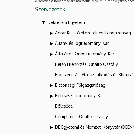
A keresés a következőkre működik: Név, Munkahely (szervezet
Szervezetek
Debreceni Egyetem
Agrár Kutatóintézetek és Tangazdaság
Állam- és Jogtudományi Kar
Általános Orvostudományi Kar
Belső Ellenőrzési Önálló Osztály
Biodiverzitás, Vízgazdálkodás és Klíma
Biztonsági Főigazgatóság
Bölcsészettudományi Kar
Bölcsőde
Compliance Önálló Osztály
DE Egyetemi és Nemzeti Könyvtár (DEEN