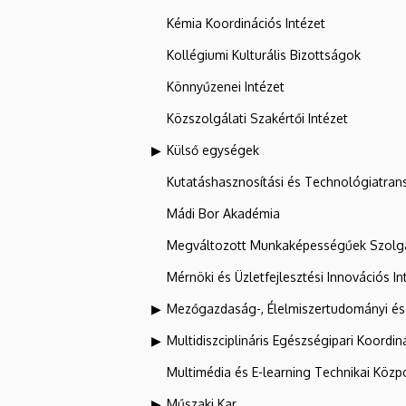
Kémia Koordinációs Intézet
Kollégiumi Kulturális Bizottságok
Könnyűzenei Intézet
Közszolgálati Szakértői Intézet
Külső egységek
Kutatáshasznosítási és Technológiatran
Mádi Bor Akadémia
Megváltozott Munkaképességűek Szolgá
Mérnöki és Üzletfejlesztési Innovációs In
Mezőgazdaság-, Élelmiszertudományi és
Multidiszciplináris Egészségipari Koordin
Multimédia és E-learning Technikai Közp
Műszaki Kar