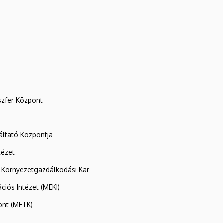
szfer Központ
ltató Központja
tézet
 Környezetgazdálkodási Kar
ációs Intézet (MEKI)
ont (METK)