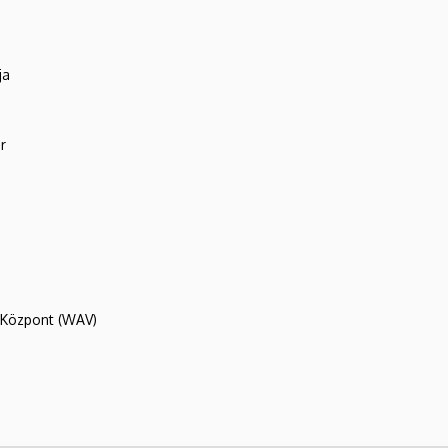
ja
r
R Központ (WAV)