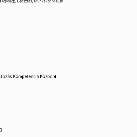
i egység), Beosztás, Munkakör, Mellék
változás Kompetencia Központ
K)