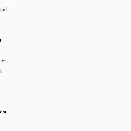
zpont
t
zpont
t
pont