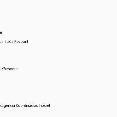
ar
rdinációs Központ
k Központja
lligencia Koordinációs Intézet