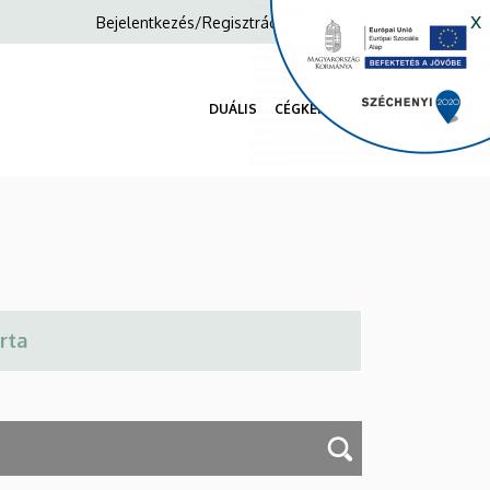
x
Anonim
Bejelentkezés/Regisztráció
Felhasználói
fiók
DUÁLIS
CÉGKERESŐ
menüje
Fő
navigáció