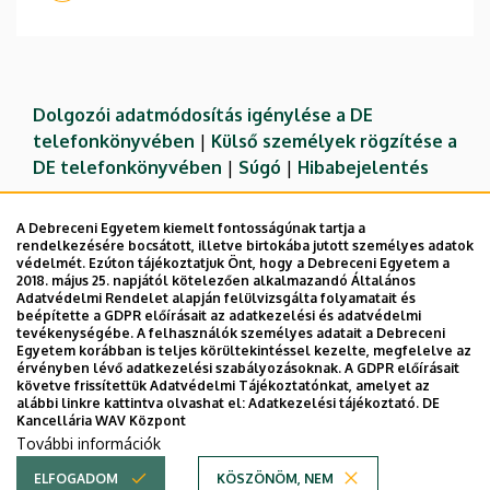
Dolgozói adatmódosítás igénylése a DE
telefonkönyvében
|
Külső személyek rögzítése a
DE telefonkönyvében
|
Súgó
|
Hibabejelentés
A Debreceni Egyetem kiemelt fontosságúnak tartja a
rendelkezésére bocsátott, illetve birtokába jutott személyes adatok
védelmét. Ezúton tájékoztatjuk Önt, hogy a Debreceni Egyetem a
2018. május 25. napjától kötelezően alkalmazandó Általános
Adatvédelmi Rendelet alapján felülvizsgálta folyamatait és
beépítette a GDPR előírásait az adatkezelési és adatvédelmi
tevékenységébe. A felhasználók személyes adatait a Debreceni
Egyetem korábban is teljes körültekintéssel kezelte, megfelelve az
érvényben lévő adatkezelési szabályozásoknak. A GDPR előírásait
követve frissítettük Adatvédelmi Tájékoztatónkat, amelyet az
Adatvédelem
Adatvédelem
alábbi linkre kattintva olvashat el:
Adatkezelési tájékoztató.
DE
Kancellária WAV Központ
Technikai információk
További információk
ELFOGADOM
KÖSZÖNÖM, NEM
Copyright © 2026 Unideb