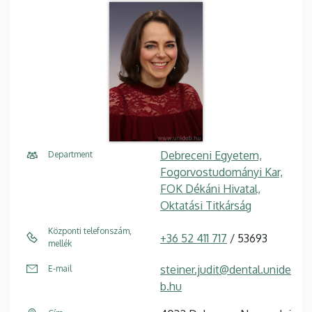
Debreceni Egyetem,
Department
Fogorvostudományi Kar,
FOK Dékáni Hivatal,
Oktatási Titkárság
Központi telefonszám,
+36 52 411 717
/ 53693
mellék
steiner.judit@dental.unide
E-mail
b.hu