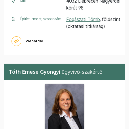
4032 Debrecen Nagyerdei
Cím
körút 98
Fogászati Tömb
, földszint
Épület, emelet, szobaszám
(oktatási titkárság)
Weboldal
Tóth Emese Gyöngyi
ügyvivő-szakértő