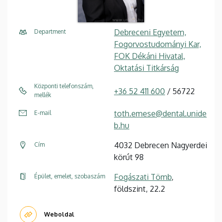
Debreceni Egyetem,
Department
Fogorvostudományi Kar,
FOK Dékáni Hivatal,
Oktatási Titkárság
Központi telefonszám,
+36 52 411 600
/ 56722
mellék
toth.emese@dental.unide
E-mail
b.hu
4032 Debrecen Nagyerdei
Cím
körút 98
Fogászati Tömb
,
Épület, emelet, szobaszám
földszint, 22.2
Weboldal