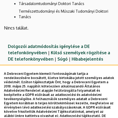
Társadalomtudományi Doktori Tanács
Természettudományi és Műszaki Tudományi Doktori
Tanács
Nincs találat.
Dolgozói adatmódosítás igénylése a DE
telefonkönyvében
|
Külső személyek rögzítése a
DE telefonkönyvében
|
Súgó
|
Hibabejelentés
A Debreceni Egyetem kiemelt fontosságúnak tartja a
rendelkezésére bocsátott, illetve birtokába jutott személyes adatok
védelmét. Ezúton tájékoztatjuk Önt, hogy a Debreceni Egyetem a
2018. május 25. napjától kötelezően alkalmazandó Általános
Adatvédelmi Rendelet alapján felülvizsgálta folyamatait és
beépítette a GDPR előírásait az adatkezelési és adatvédelmi
tevékenységébe. A felhasználók személyes adatait a Debreceni
Egyetem korábban is teljes körültekintéssel kezelte, megfelelve az
érvényben lévő adatkezelési szabályozásoknak. A GDPR előírásait
követve frissítettük Adatvédelmi Tájékoztatónkat, amelyet az
Adatvédelem
Adatvédelem
alábbi linkre kattintva olvashat el:
Adatkezelési tájékoztató.
DE