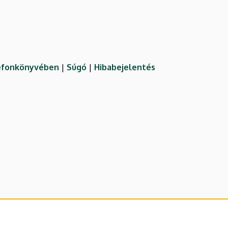
lefonkönyvében
|
Súgó
|
Hibabejelentés