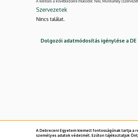
A keresés a következőkre működik: Név, Munkahely (szervezet
Szervezetek
Nincs találat.
Dolgozói adatmódosítás igénylése a D
A Debreceni Egyetem kiemelt fontosságúnak tartja a re
személyes adatok védelmét. Ezúton tájékoztatjuk Önt,