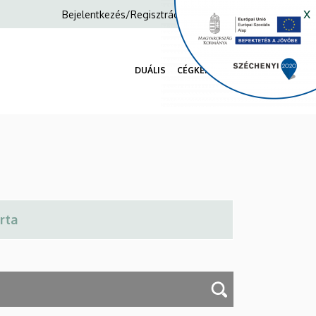
x
Anonim
Bejelentkezés/Regisztráció
Felhasználói
fiók
DUÁLIS
CÉGKERESŐ
menüje
Fő
navigáció