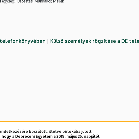
i egység), Beosztás, Munkakör, Mellék
E telefonkönyvében
|
Külső személyek rögzítése a DE te
ndelkezésére bocsátott, illetve birtokába jutott
 hogy a Debreceni Egyetem a 2018. május 25. napjától