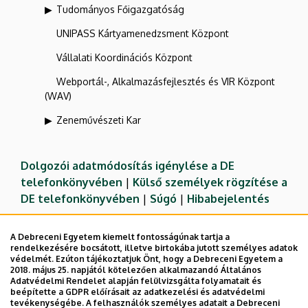
Tudományos Főigazgatóság
UNIPASS Kártyamenedzsment Központ
Vállalati Koordinációs Központ
Webportál-, Alkalmazásfejlesztés és VIR Központ
(WAV)
Zeneművészeti Kar
Dolgozói adatmódosítás igénylése a DE
telefonkönyvében
|
Külső személyek rögzítése a
DE telefonkönyvében
|
Súgó
|
Hibabejelentés
A Debreceni Egyetem kiemelt fontosságúnak tartja a
rendelkezésére bocsátott, illetve birtokába jutott személyes adatok
védelmét. Ezúton tájékoztatjuk Önt, hogy a Debreceni Egyetem a
2018. május 25. napjától kötelezően alkalmazandó Általános
Adatvédelmi Rendelet alapján felülvizsgálta folyamatait és
beépítette a GDPR előírásait az adatkezelési és adatvédelmi
tevékenységébe. A felhasználók személyes adatait a Debreceni