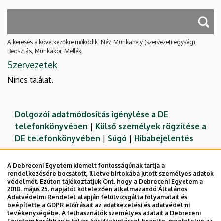
A keresés a következőkre működik: Név, Munkahely (szervezeti egység),
Beosztás, Munkakör, Mellék
Szervezetek
Nincs találat.
Dolgozói adatmódosítás igénylése a DE
telefonkönyvében
|
Külső személyek rögzítése a
DE telefonkönyvében
|
Súgó
|
Hibabejelentés
A Debreceni Egyetem kiemelt fontosságúnak tartja a
rendelkezésére bocsátott, illetve birtokába jutott személyes adatok
védelmét. Ezúton tájékoztatjuk Önt, hogy a Debreceni Egyetem a
2018. május 25. napjától kötelezően alkalmazandó Általános
Adatvédelmi Rendelet alapján felülvizsgálta folyamatait és
beépítette a GDPR előírásait az adatkezelési és adatvédelmi
tevékenységébe. A felhasználók személyes adatait a Debreceni
Egyetem korábban is teljes körültekintéssel kezelte, megfelelve az